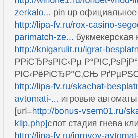
zerkalo...
pin up официальное
http://lipa-fv.ru/rox-casino-s
parimatch-ze...
букмекерская к
http://knigarulit.ru/igrat-bespla
РРіСЂРѕРІС‹Рµ Р°РІС‚РѕРјР
РІС‹РёРіСЂР°С‚СЊ РґРµРЅ
http://lipa-fv.ru/skachat-bespla
avtomati-...
игровые автоматы 
[url=
http://bonus-vsem01.ru/ska
klip.php]
слот стадия гнева клип
http://lipa-fv.ru/igrovoy-avtoma