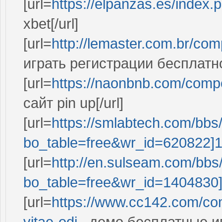
[url=
https://elpanzas.es/inde
xbet[/url]
[url=
http://lemaster.com.br/com
играть регистрации бесплатно[
[url=
https://naonbnb.com/comp
сайт pin up[/url]
[url=
https://smlabtech.com/bbs
bo_table=free&wr_id=620822]1
[url=
http://en.sulseam.com/bbs
bo_table=free&wr_id=1404830
[url=
https://www.cc142.com/com
vitae-odi...
демо бесплатные иг