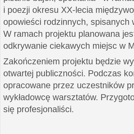
i poezji okresu XX-lecia międzyw
opowieści rodzinnych, spisanych
W ramach projektu planowana jest
odkrywanie ciekawych miejsc w M
Zakończeniem projektu będzie wys
otwartej publiczności. Podczas k
opracowane przez uczestników p
wykładowcę warsztatów. Przygot
się profesjonaliści.