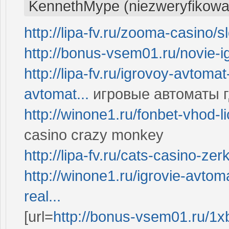
KennethMype (niezweryfikowa
http://lipa-fv.ru/zooma-casino/s
http://bonus-vsem01.ru/novie-i
http://lipa-fv.ru/igrovoy-avtoma
avtomat...
игровые автоматы г
http://winone1.ru/fonbet-vhod-
casino crazy monkey
http://lipa-fv.ru/cats-casino-ze
http://winone1.ru/igrovie-avtoma
real...
[url=
http://bonus-vsem01.ru/1x