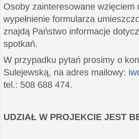
Osoby zainteresowane wzięciem u
wypełnienie formularza umieszczo
znajdą Państwo informacje dotyc
spotkań.
W przypadku pytań prosimy o kon
Sulejewską, na adres mailowy:
iw
tel.: 508 688 474.
UDZIAŁ W PROJEKCIE JEST 