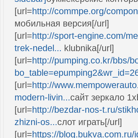
[url=
http://commpe.org/compone
мобильная версия[/url]
[url=
http://sport-engine.com/me
trek-nedel...
klubnika[/url]
[url=
http://pumping.co.kr/bbs/b
bo_table=epumping2&wr_id=2
[url=
http://www.mempowerauto.i
modern-livin...
сайт зеркало 1xb
[url=
http://bezdar-nos-t.ru/stik
zhizni-os...
слот играть[/url]
[url=
https://blog.bukva.com.ru/i