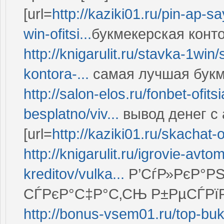
[url=
http://kaziki01.ru/pin-ap-
win-ofitsi...
букмекерская конто
http://knigarulit.ru/stavka-1
kontora-...
самая лучшая букм
http://salon-elos.ru/fonbet-ofit
besplatno/viv...
вывод денег с
[url=
http://kaziki01.ru/skachat-o
http://knigarulit.ru/igrovie-av
kreditov/vulka...
Р’СѓР»РєР°РЅ
СЃРєР°С‡Р°С‚СЊ Р±РµСЃРїР
http://bonus-vsem01.ru/top-buk