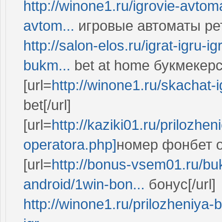
http://winone1.ru/igrovie-avtoma
avtom...
игровые автоматы ре
http://salon-elos.ru/igrat-igru-
bukm...
bet at home букмекер
[url=
http://winone1.ru/skachat-
bet[/url]
[url=
http://kaziki01.ru/prilozh
operatora.php]
номер фонбет оп
[url=
http://bonus-vsem01.ru/b
android/1win-bon...
бонус[/url]
http://winone1.ru/prilozheniya