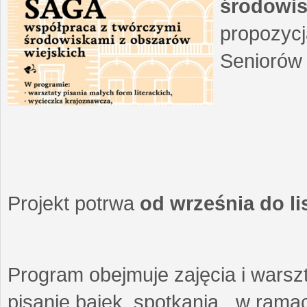
środowis
propozycj
Seniorów 
Projekt potrwa
od września do l
Program obejmuje zajęcia i warszt
pisanie bajek, spotkania w ramach