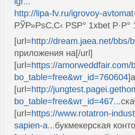
igr...
http://lipa-fv.ru/igrovoy-avtomat
РЎР»РѕС‚С‹ РЅР° 1xbet Р·Р
[url=
http://dream.jaea.net/bbs
приложения на[/url]
[url=
https://amorweddfair.com/
bo_table=free&wr_id=760604]
а
[url=
http://jungtest.pagei.get
bo_table=free&wr_id=467...
ска
[url=
https://www.rotatron-indus
sapien-a...
букмекерская контор