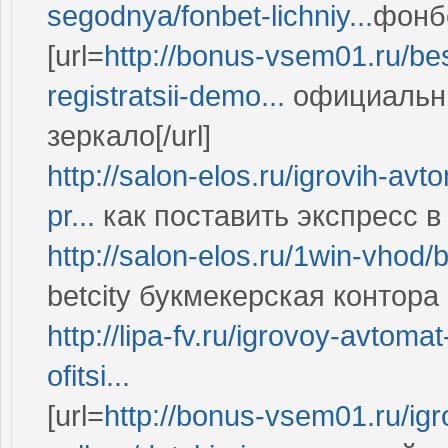
segodnya/fonbet-lichniy...
фонбе
[url=
http://bonus-vsem01.ru/bes
registratsii-demo...
официальны
зеркало[/url]
http://salon-elos.ru/igrovih-av
pr...
как поставить экспресс 
http://salon-elos.ru/1win-vhod
betcity букмекерская контора
http://lipa-fv.ru/igrovoy-avtom
ofitsi...
[url=
http://bonus-vsem01.ru/igr