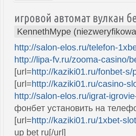
игровой автомат вулкан б
KennethMype (niezweryfikowa
http://salon-elos.ru/telefon-1xb
http://lipa-fv.ru/zooma-casino/b
[url=
http://kaziki01.ru/fonbet-s/
[url=
http://kaziki01.ru/casino-sl
http://salon-elos.ru/igrat-igrovi
фонбет установить на телеф
[url=
http://kaziki01.ru/1xbet-slo
up bet ru[/url]