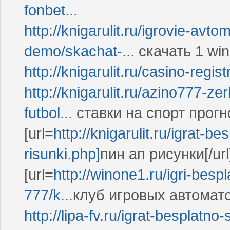
fonbet...
http://knigarulit.ru/igrovie-avt
demo/skachat-...
скачать 1 wi
http://knigarulit.ru/casino-regi
http://knigarulit.ru/azino777-ze
futbol...
ставки на спорт прог
[url=
http://knigarulit.ru/igrat-b
risunki.php]
пин ап рисунки[/url
[url=
http://winone1.ru/igri-bespl
777/k...
клуб игровых автоматов
http://lipa-fv.ru/igrat-besplatno