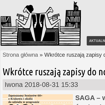
AKTUALN
Strona główna
» Wkrótce ruszają zapisy
Jesteś tutaj
Wkrótce ruszają zapisy do 
Iwona
2018-08-31 15:33
SAGA – w