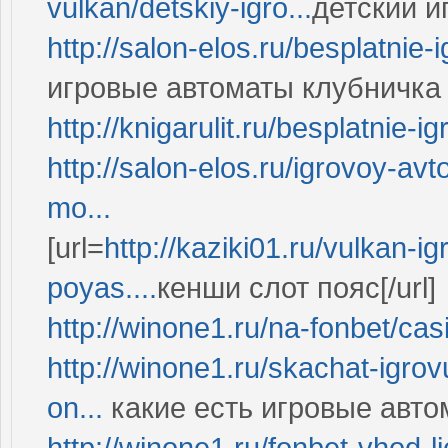
vulkan/detskiy-igro...
детский иг
http://salon-elos.ru/besplatnie-i
игровые автоматы клубничка 
http://knigarulit.ru/besplatnie-ig
http://salon-elos.ru/igrovoy-av
mo...
[url=
http://kaziki01.ru/vulkan-i
poyas....
кенши слот пояс[/url]
http://winone1.ru/na-fonbet/cas
http://winone1.ru/skachat-igrov
on...
какие есть игровые авто
http://winone1.ru/fonbet-vhod-li