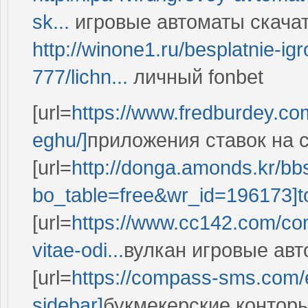
sk...
игровые автоматы скачат
http://winone1.ru/besplatnie-igr
777/lichn...
личный fonbet
[url=
https://www.fredburdey.co
eghu/]
приложения ставок на сп
[url=
http://donga.amonds.kr/bb
bo_table=free&wr_id=196173]t
[url=
https://www.cc142.com/com
vitae-odi...
вулкан игровые авт
[url=
https://compass-sms.com/en
sidebar]
букмекерские конторы