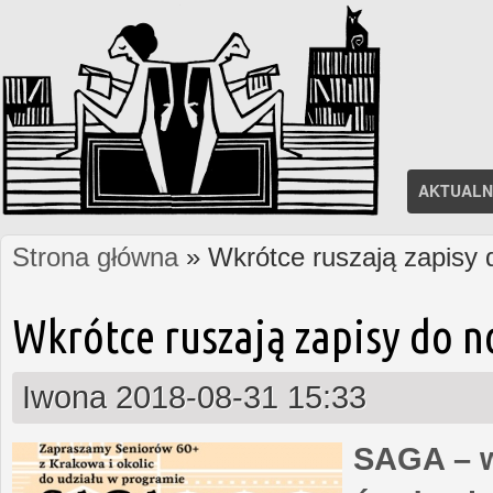
AKTUALN
Strona główna
» Wkrótce ruszają zapisy
Jesteś tutaj
Wkrótce ruszają zapisy do 
Iwona
2018-08-31 15:33
SAGA – w