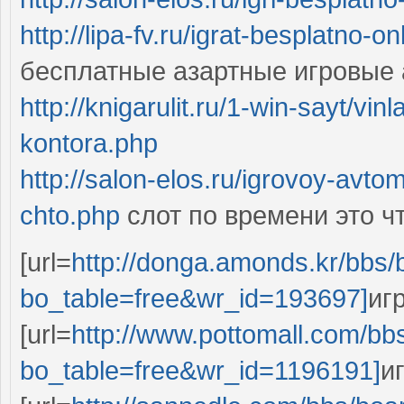
http://lipa-fv.ru/igrat-besplatno-o
бесплатные азартные игровые 
http://knigarulit.ru/1-win-sayt/v
kontora.php
http://salon-elos.ru/igrovoy-avto
chto.php
слот по времени это ч
[url=
http://donga.amonds.kr/bbs/
bo_table=free&wr_id=193697]
иг
[url=
http://www.pottomall.com/bb
bo_table=free&wr_id=1196191]
и