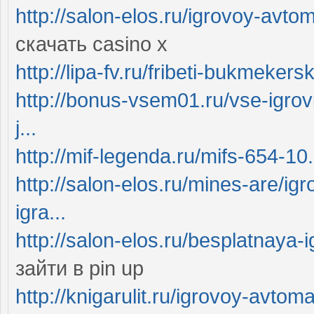
http://salon-elos.ru/igrovoy-avt
скачать casino x
http://lipa-fv.ru/fribeti-bukmeker
http://bonus-vsem01.ru/vse-igrovi
j...
http://mif-legenda.ru/mifs-654-10
http://salon-elos.ru/mines-are/ig
igra...
http://salon-elos.ru/besplatnaya-i
зайти в pin up
http://knigarulit.ru/igrovoy-avtom