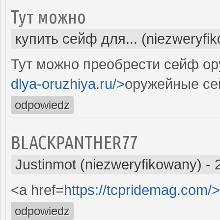
Тут можно
купить сейф для... (niezweryfi
Тут можно преобрести сейф ор
dlya-oruzhiya.ru/>
оружейные се
odpowiedz
BLACKPANTHER77
Justinmot (niezweryfikowany)
-
<a href=
https://tcpridemag.com/>
odpowiedz