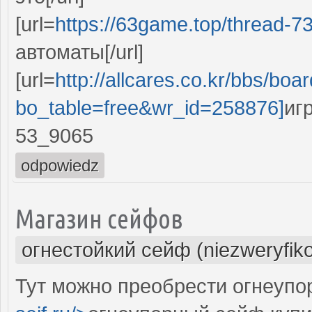
[url=
https://63game.top/thread-7
автоматы[/url]
[url=
http://allcares.co.kr/bbs/boa
bo_table=free&wr_id=258876]
иг
53_9065
odpowiedz
Магазин сейфов
огнестойкий сейф (niezweryfik
Тут можно преобрести огнеупо