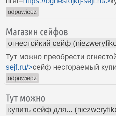
href=
https://ognestojkij-sejf.ru/>
к
odpowiedz
Магазин сейфов
огнестойкий сейф (niezweryfik
Тут можно преобрести огнестой
sejf.ru/>
сейф несгораемый купи
odpowiedz
Тут можно
купить сейф для... (niezweryfi