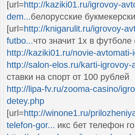
[url=
http://kaziki01.ru/igrovoy-av
dem...
белорусские букмекерские
[url=
http://knigarulit.ru/igrovoy-
futbo...
что значит 1х в футболе с
http://kaziki01.ru/novie-avtomati-
http://salon-elos.ru/karti-igrovoy
ставки на спорт от 100 рублей
http://lipa-fv.ru/zooma-casino/ig
detey.php
[url=
http://winone1.ru/prilozheni
telefon-gor...
икс бет телефон гор