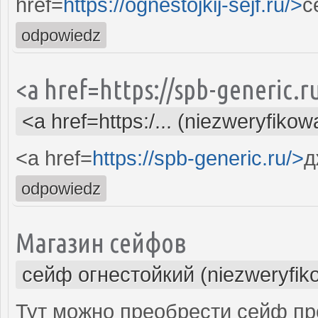
href=
https://ognestojkij-sejf.ru/>
с
odpowiedz
<a href=https://spb-generic.
<a href=https:/... (niezweryfikow
<a href=
https://spb-generic.ru/>
д
odpowiedz
Магазин сейфов
сейф огнестойкий (niezweryfik
Тут можно преобрести сейф пр