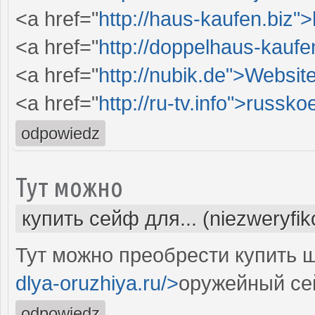
<a href="
http://haus-kaufen.biz"
<a href="
http://doppelhaus-kauf
<a href="
http://nubik.de">Websit
<a href="
http://ru-tv.info">russko
odpowiedz
Тут можно
купить сейф для... (niezweryfi
Тут можно преобрести купить ш
dlya-oruzhiya.ru/>
оружейный се
odpowiedz