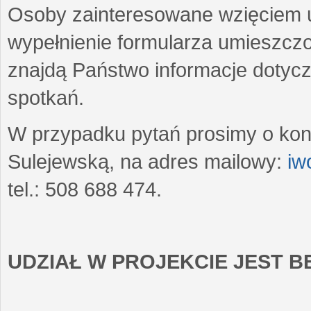
Osoby zainteresowane wzięciem u
wypełnienie formularza umieszczo
znajdą Państwo informacje dotyc
spotkań.
W przypadku pytań prosimy o kon
Sulejewską, na adres mailowy:
iw
tel.: 508 688 474.
UDZIAŁ W PROJEKCIE JEST 