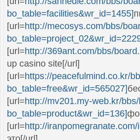
[url=
http://sannedle.com/bbs/boa
bo_table=facilities&wr_id=1455]
п
[url=
http://mecosys.com/bbs/boa
bo_table=project_02&wr_id=222
[url=
http://369ant.com/bbs/boar
up casino site[/url]
[url=
https://peacefulmind.co.kr/b
bo_table=free&wr_id=565027]
бе
[url=
http://mv201.my-web.kr/bbs
bo_table=product&wr_id=136]
фо
[url=
http://iranpomegranate.com/
это[/url]