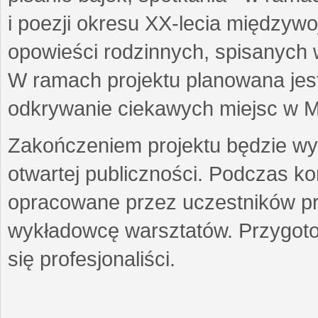
i poezji okresu XX-lecia międzyw
opowieści rodzinnych, spisanych
W ramach projektu planowana jest
odkrywanie ciekawych miejsc w M
Zakończeniem projektu będzie wys
otwartej publiczności. Podczas k
opracowane przez uczestników p
wykładowcę warsztatów. Przygot
się profesjonaliści.