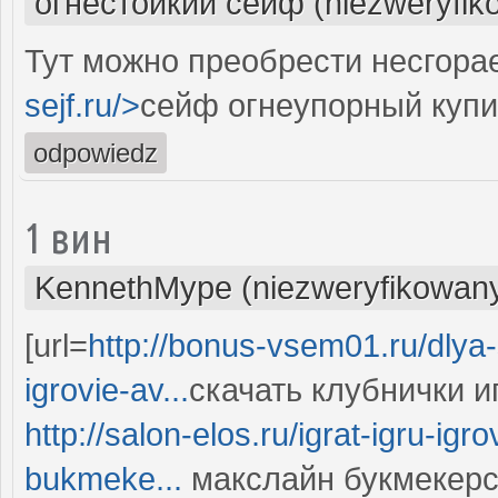
огнестойкий сейф (niezweryfik
Тут можно преобрести несгора
sejf.ru/>
сейф огнеупорный купи
odpowiedz
1 вин
KennethMype (niezweryfikowan
[url=
http://bonus-vsem01.ru/dlya-
igrovie-av...
скачать клубнички и
http://salon-elos.ru/igrat-igru-ig
bukmeke...
макслайн букмекерс