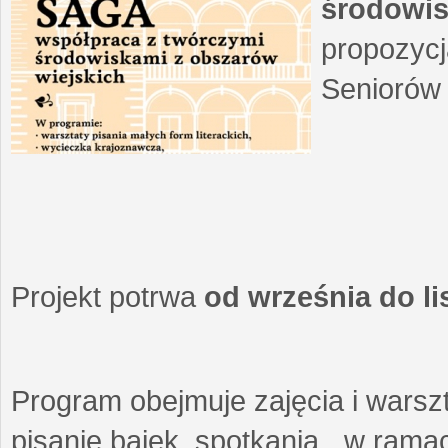
środowis
propozycj
Seniorów 
Projekt potrwa
od września do l
Program obejmuje zajęcia i warszt
pisanie bajek, spotkania w ramach