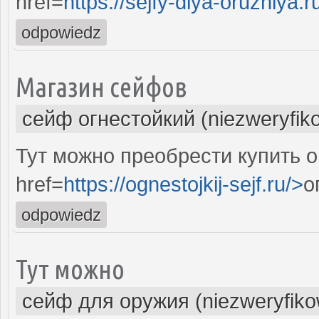
href=
https://sejfy-dlya-oruzhiya.r
odpowiedz
Магазин сейфов
сейф огнестойкий (niezweryfik
Тут можно преобрести купить о
href=
https://ognestojkij-sejf.ru/>
о
odpowiedz
Тут можно
сейф для оружия (niezweryfik