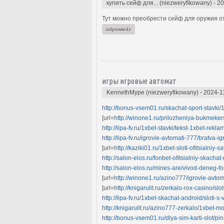
купить сейф для... (niezweryfikowany)
-
20
Тут можно преобрести сейф для оружия от
odpowiedz
игры игровые автомат
KennethMype (niezweryfikowany)
-
2024-1
http://bonus-vsem01.ru/skachat-sport-stavki/
[url=
http://winone1.ru/prilozheniya-bukmekersk
http://lipa-fv.ru/1xbet-stavki/tekst-1xbet-rekla
http://lipa-fv.ru/igrovie-avtomati-777/bratva-i
[url=
http://kaziki01.ru/1xbet-sloti-ofitsialniy-
http://salon-elos.ru/fonbet-ofitsialniy-skachat
http://salon-elos.ru/mines-are/vivod-deneg-f
[url=
http://winone1.ru/azino777/igrovie-avtoma
[url=
http://knigarulit.ru/zerkalo-rox-casino/sl
http://lipa-fv.ru/1xbet-skachat-android/sloti
http://knigarulit.ru/azino777-zerkalo/1xbet-
http://bonus-vsem01.ru/dlya-sim-karti-slot/pi