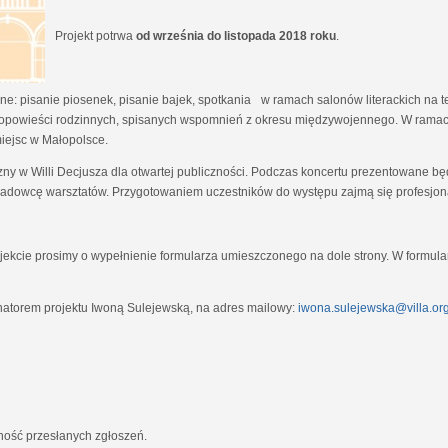
Projekt potrwa
od września do listopada 2018 roku
.
e: pisanie piosenek, pisanie bajek, spotkania w ramach salonów literackich na tem
opowieści rodzinnych, spisanych wspomnień z okresu międzywojennego. W ramach
miejsc w Małopolsce.
zny w Willi Decjusza dla otwartej publiczności. Podczas koncertu prezentowane 
adowcę warsztatów. Przygotowaniem uczestników do występu zajmą się profesjona
ekcie prosimy o wypełnienie formularza umieszczonego na dole strony. W formula
natorem projektu Iwoną Sulejewską, na adres mailowy:
iwona.sulejewska@villa.org
jność przesłanych zgłoszeń.