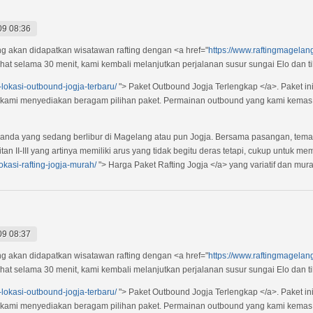
09 08:36
ang akan didapatkan wisatawan rafting dengan <a href="
https://www.raftingmagelang.
ahat selama 30 menit, kami kembali melanjutkan perjalanan susur sungai Elo dan ti
-lokasi-outbound-jogja-terbaru/
"> Paket Outbound Jogja Terlengkap </a>. Paket in
 kami menyediakan beragam pilihan paket. Permainan outbound yang kami kemas 
gi anda yang sedang berlibur di Magelang atau pun Jogja. Bersama pasangan, tem
litan II-III yang artinya memiliki arus yang tidak begitu deras tetapi, cukup untuk
lokasi-rafting-jogja-murah/
"> Harga Paket Rafting Jogja </a> yang variatif dan mura
09 08:37
ang akan didapatkan wisatawan rafting dengan <a href="
https://www.raftingmagelang.
ahat selama 30 menit, kami kembali melanjutkan perjalanan susur sungai Elo dan ti
-lokasi-outbound-jogja-terbaru/
"> Paket Outbound Jogja Terlengkap </a>. Paket in
 kami menyediakan beragam pilihan paket. Permainan outbound yang kami kemas 