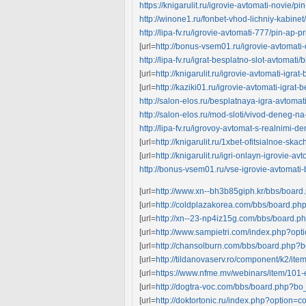
https://knigarulit.ru/igrovie-avtomati-novie/p
http://winone1.ru/fonbet-vhod-lichniy-kabinet/
http://lipa-fv.ru/igrovie-avtomati-777/pin-ap-p
[url=
http://bonus-vsem01.ru/igrovie-avtomati
http://lipa-fv.ru/igrat-besplatno-slot-avtomat
[url=
http://knigarulit.ru/igrovie-avtomati-igr
[url=
http://kaziki01.ru/igrovie-avtomati-igra
http://salon-elos.ru/besplatnaya-igra-avtomati
http://salon-elos.ru/mod-sloti/vivod-deneg-n
http://lipa-fv.ru/igrovoy-avtomat-s-realnimi-
[url=
http://knigarulit.ru/1xbet-ofitsialnoe-skach
[url=
http://knigarulit.ru/igri-onlayn-igrovie-avt
http://bonus-vsem01.ru/vse-igrovie-avtomati-b
[url=
http://www.xn--bh3b85giph.kr/bbs/boa
[url=
http://coldplazakorea.com/bbs/board.p
[url=
http://xn--23-np4iz15g.com/bbs/board.
[url=
http://www.sampietri.com/index.php?op
[url=
http://chansolburn.com/bbs/board.php?
[url=
http://tildanovaserv.ro/component/k2/ite
[url=
https://www.nfme.mv/webinars/item/101-e
[url=
http://dogtra-voc.com/bbs/board.php?b
[url=
http://doktortonic.ru/index.php?option