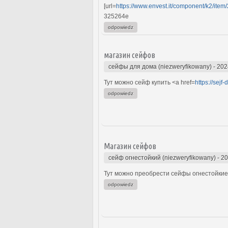
[url=
https://www.envest.it/component/k2/item
325264e
odpowiedz
магазин сейфов
сейфы для дома (niezweryfikowany)
-
202
Тут можно сейф купить <a href=
https://sejf
odpowiedz
Магазин сейфов
сейф огнестойкий (niezweryfikowany)
-
20
Тут можно преобрести сейфы огнестойкие 
odpowiedz