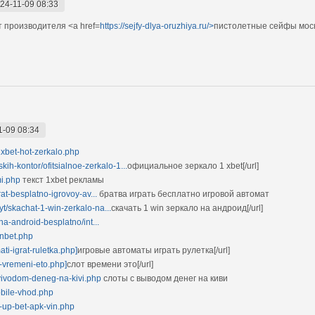
24-11-09 08:33
 производителя <a href=
https://sejfy-dlya-oruzhiya.ru/>
пистолетные сейфы мос
1-09 08:34
1xbet-hot-zerkalo.php
ih-kontor/ofitsialnoe-zerkalo-1...
официальное зеркало 1 xbet[/url]
mi.php
текст 1xbet рекламы
grat-besplatno-igrovoy-av...
братва играть бесплатно игровой автомат
sayt/skachat-1-win-zerkalo-na...
скачать 1 win зеркало на андроид[/url]
-na-android-besplatno/int...
onbet.php
ti-igrat-ruletka.php]
игровые автоматы играть рулетка[/url]
ot-vremeni-eto.php]
слот времени это[/url]
-s-vivodom-deneg-na-kivi.php
слоты с выводом денег на киви
mobile-vhod.php
n-up-bet-apk-vin.php