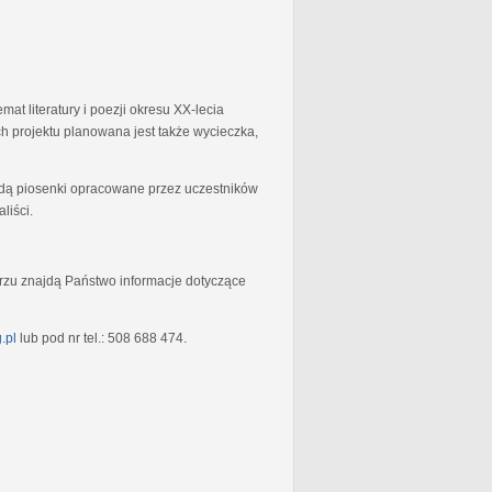
at literatury i poezji okresu XX-lecia
 projektu planowana jest także wycieczka,
będą piosenki opracowane przez uczestników
liści.
rzu znajdą Państwo informacje dotyczące
.pl
lub pod nr tel.: 508 688 474.