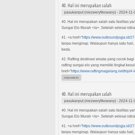
40. Hal ini merupakan salah
pasukanput (niezweryfikowany)
-
2024-11-
40. Hal ini merupakan salah satu fasilitas y
Sungai Elo Murah </a>. Setelah selesai istir
41. <a href="
https://www.outboundjogja.id/27
tanpa menginap. Walaupun hanya satu hari,
beda.
42. Rafting destinasi wisata yang cocok ba
rafting sungai elo yang memiliki tingkat kesu
href="
https://www.raftingmagelang.net/trip/4-
odpowiedz
40. Hal ini merupakan salah
pasukanput (niezweryfikowany)
-
2024-11-
40. Hal ini merupakan salah satu fasilitas y
Sungai Elo Murah </a>. Setelah selesai istir
41. <a href="
https://www.outboundjogja.id/27
tanpa menginap. Walaupun hanya satu hari,