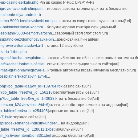
in-up-casino-zerkalo.php
Pin up casino Р·РµСЂРєР°Р»Рѕ
igrovie-avtomati-olimpus-i...
игровые автоматы олимпус играть бесплатно
rilozhenie-dlya-android-b...
-demo-5000-kreditov/stavki-na-spo...
ставки на спорт какие лучше отзывы[/url]
i/bk-bukmekerskaya-kontora...
бк букмекерская контора официальный
at-besplatno-5000-demo/svarochn...
сварочный стол слот стол[/url]
t-besplatno-bez/domohozyayka-pin...
домохозяйка пин ап[/url]
-igrovie-avtomati/stavka-1...
ставка 12 в футболе
a-kartu-1xbet.php
dengami/skachat-besplatno-o...
скачать бесплатно обезьянки игровые автоматы б
at/skachat-fonbet-s-ofitsial...
скачать fonbet с официального сайта[/url]
omati-igrat-onlayn/igrovie-a...
игровые автоматы играть клубника бесплатно[/url]
esplatnie/skachat-vinlayn-b...
rd.php?bo_table=qa&wr_id=139704]rox
casino сайт[/url]
hp?bo_table=free&wr_id=156218]
бесплатные игры без[/url]
php?bo_table=free&wr_id=143633]
играть бесплатно бе[/url]
tion=com_k2&view=item&id=6]
скачать фонбет приложения на андроид[/url]
bo_table=free&wr_id=254405]
игровые автоматы он[/url]
m/7]1win
зеркало сайта[/url]
pisode-3-finance-industry-under-t...
на андроид[/url]
o_table=free&wr_id=128611]1xbet
мобильный[/url]
=com_k2&view=item&id=33]1xbet
андроид бесплатно[/url]