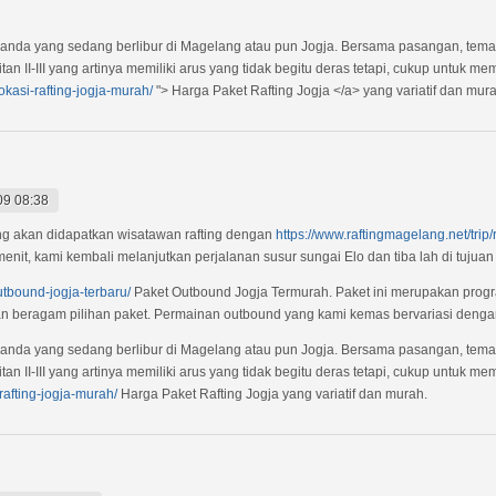
gi anda yang sedang berlibur di Magelang atau pun Jogja. Bersama pasangan, tem
litan II-III yang artinya memiliki arus yang tidak begitu deras tetapi, cukup untuk
lokasi-rafting-jogja-murah/
"> Harga Paket Rafting Jogja </a> yang variatif dan mura
09 08:38
yang akan didapatkan wisatawan rafting dengan
https://www.raftingmagelang.net/trip/
 menit, kami kembali melanjutkan perjalanan susur sungai Elo dan tiba lah di tujua
utbound-jogja-terbaru/
Paket Outbound Jogja Termurah. Paket ini merupakan progr
n beragam pilihan paket. Permainan outbound yang kami kemas bervariasi denga
gi anda yang sedang berlibur di Magelang atau pun Jogja. Bersama pasangan, tem
litan II-III yang artinya memiliki arus yang tidak begitu deras tetapi, cukup untuk
rafting-jogja-murah/
Harga Paket Rafting Jogja yang variatif dan murah.