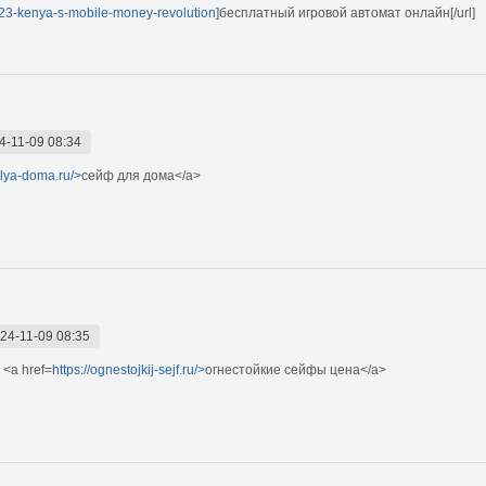
/23-kenya-s-mobile-money-revolution]
бесплатный игровой автомат онлайн[/url]
4-11-09 08:34
-dlya-doma.ru/>
сейф для дома</a>
24-11-09 08:35
<a href=
https://ognestojkij-sejf.ru/>
огнестойкие сейфы цена</a>