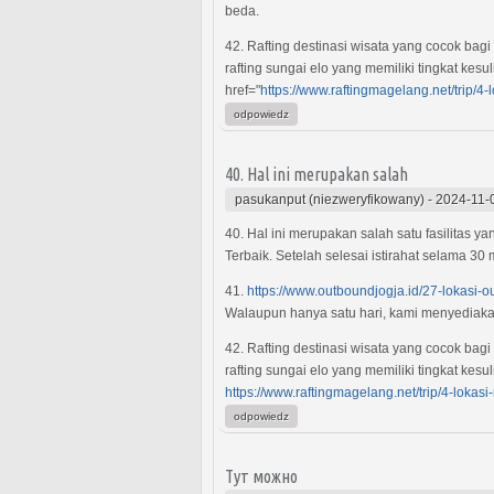
beda.
42. Rafting destinasi wisata yang cocok ba
rafting sungai elo yang memiliki tingkat kesu
href="
https://www.raftingmagelang.net/trip/4-
odpowiedz
40. Hal ini merupakan salah
pasukanput (niezweryfikowany)
-
2024-11-
40. Hal ini merupakan salah satu fasilitas 
Terbaik. Setelah selesai istirahat selama 30
41.
https://www.outboundjogja.id/27-lokasi-o
Walaupun hanya satu hari, kami menyediaka
42. Rafting destinasi wisata yang cocok ba
rafting sungai elo yang memiliki tingkat kesu
https://www.raftingmagelang.net/trip/4-lokasi-
odpowiedz
Тут можно