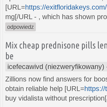
[URL=
https://exitfloridakeys.com/
mg[/URL - , which has shown promis
odpowiedz
Mix cheap prednisone pills l
be
icefecawivd (niezweryfikowany)
Zillions now find answers for boost
obtain reliable help [URL=
https:/
buy vidalista without prescription[