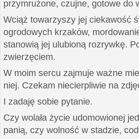
przymrużone, czujne, gotowe do wa
Wciąż towarzyszy jej ciekawość ś
ogrodowych krzaków, mordowanie w
stanowią jej ulubioną rozrywkę. Po
zwierzęciem.
W moim sercu zajmuje ważne miejs
niej. Czekam niecierpliwie na zdję
I zadaję sobie pytanie.
Czy wolała życie udomowionej jed
panią, czy wolność w stadzie, co