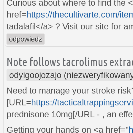
Curious about where to find the 
href=
https://thecultivarte.com/ite
tadalafil</a> ? Visit our site for
odpowiedz
Note follows tacrolimus extra
odyigoojozajo (niezweryfikowan
Need to manage your stroke risk
[URL=
https://tacticaltrappingse
prednisone 10mg[/URL - , an effec
Getting your hands on <a href="
h