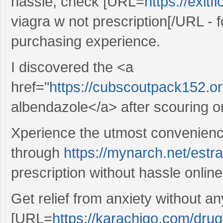
hassle, check [URL=
https://exit
viagra w not prescription[/URL - f
purchasing experience.
I discovered the <a
href="
https://cubscoutpack152.o
albendazole</a> after scouring on
Xperience the utmost convenience
through
https://mynarch.net/estr
prescription without hassle online
Get relief from anxiety without an
[URL=
https://karachigo.com/drugs