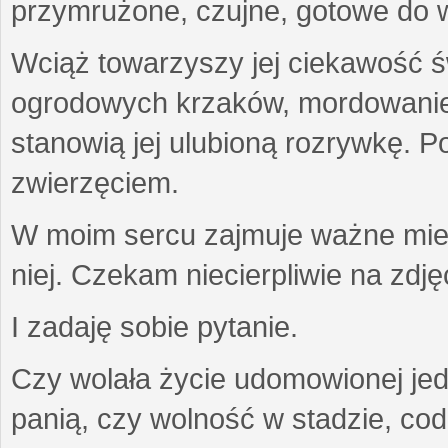
przymrużone, czujne, gotowe do wa
Wciąż towarzyszy jej ciekawość ś
ogrodowych krzaków, mordowanie w
stanowią jej ulubioną rozrywkę. Po
zwierzęciem.
W moim sercu zajmuje ważne miejs
niej. Czekam niecierpliwie na zdję
I zadaję sobie pytanie.
Czy wolała życie udomowionej jed
panią, czy wolność w stadzie, co