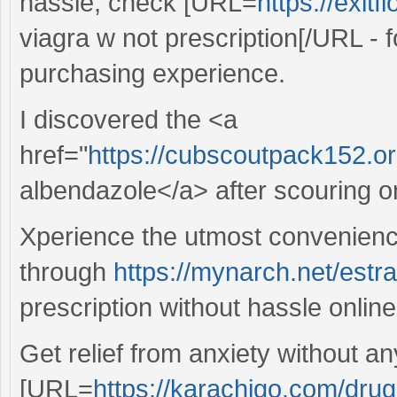
hassle, check [URL=
https://exit
viagra w not prescription[/URL - f
purchasing experience.
I discovered the <a
href="
https://cubscoutpack152.o
albendazole</a> after scouring on
Xperience the utmost convenience
through
https://mynarch.net/estr
prescription without hassle online
Get relief from anxiety without an
[URL=
https://karachigo.com/drugs