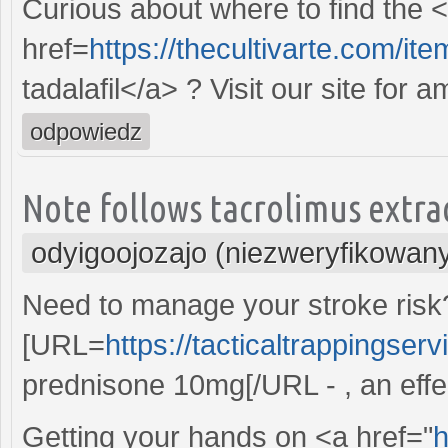
Curious about where to find the 
href=
https://thecultivarte.com/ite
tadalafil</a> ? Visit our site for
odpowiedz
Note follows tacrolimus extra
odyigoojozajo (niezweryfikowan
Need to manage your stroke risk
[URL=
https://tacticaltrappingse
prednisone 10mg[/URL - , an effec
Getting your hands on <a href="
h