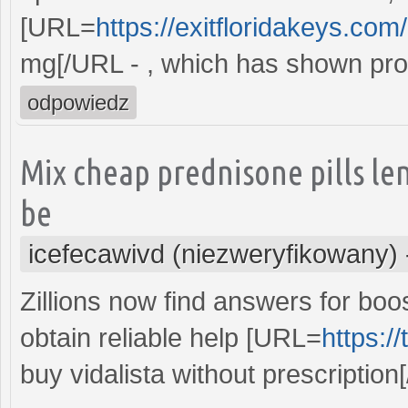
[URL=
https://exitfloridakeys.com/
mg[/URL - , which has shown promis
odpowiedz
Mix cheap prednisone pills l
be
icefecawivd (niezweryfikowany)
Zillions now find answers for boost
obtain reliable help [URL=
https:/
buy vidalista without prescription[