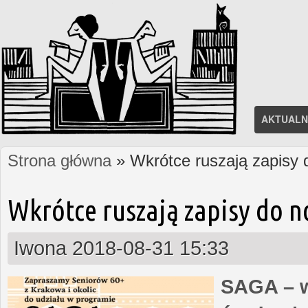
AKTUALN
Strona główna
» Wkrótce ruszają zapisy
Jesteś tutaj
Wkrótce ruszają zapisy do 
Iwona
2018-08-31 15:33
SAGA – w