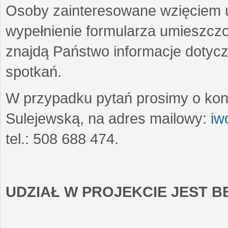
Osoby zainteresowane wzięciem u
wypełnienie formularza umieszczo
znajdą Państwo informacje dotyc
spotkań.
W przypadku pytań prosimy o kon
Sulejewską, na adres mailowy:
iw
tel.: 508 688 474.
UDZIAŁ W PROJEKCIE JEST 