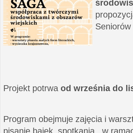
środowis
propozycj
Seniorów 
Projekt potrwa
od września do l
Program obejmuje zajęcia i warszt
pisanie bajek, spotkania w ramach