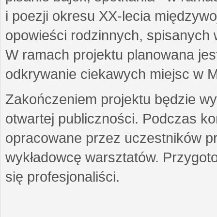
i poezji okresu XX-lecia międzyw
opowieści rodzinnych, spisanych
W ramach projektu planowana jest
odkrywanie ciekawych miejsc w M
Zakończeniem projektu będzie wys
otwartej publiczności. Podczas k
opracowane przez uczestników p
wykładowcę warsztatów. Przygot
się profesjonaliści.