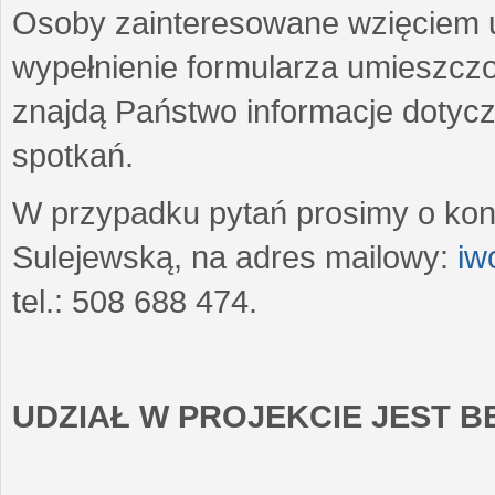
Osoby zainteresowane wzięciem u
wypełnienie formularza umieszczo
znajdą Państwo informacje dotyc
spotkań.
W przypadku pytań prosimy o kon
Sulejewską, na adres mailowy:
iw
tel.: 508 688 474.
UDZIAŁ W PROJEKCIE JEST 