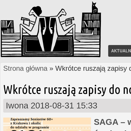
AKTUALN
Strona główna
» Wkrótce ruszają zapisy
Jesteś tutaj
Wkrótce ruszają zapisy do 
Iwona
2018-08-31 15:33
SAGA – w