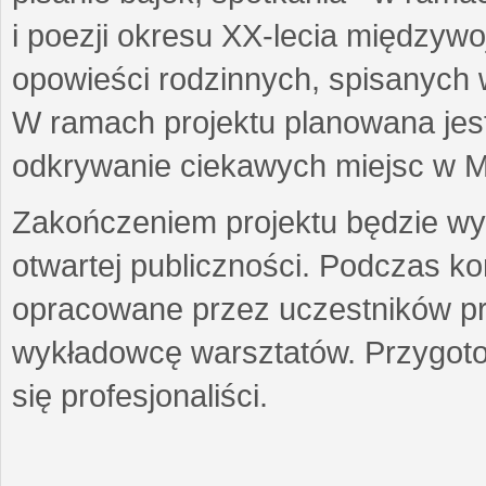
i poezji okresu XX-lecia międzyw
opowieści rodzinnych, spisanych
W ramach projektu planowana jest
odkrywanie ciekawych miejsc w M
Zakończeniem projektu będzie wys
otwartej publiczności. Podczas k
opracowane przez uczestników p
wykładowcę warsztatów. Przygot
się profesjonaliści.