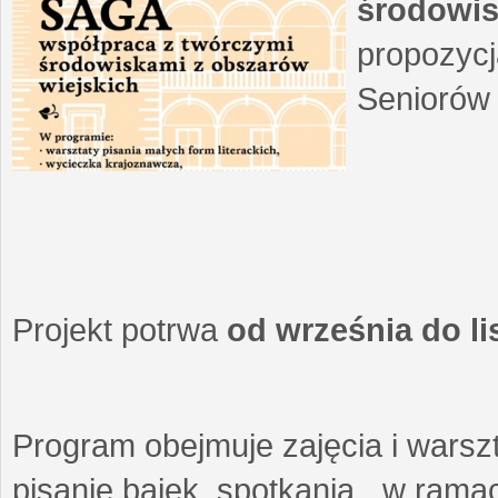
środowis
propozycj
Seniorów 
Projekt potrwa
od września do l
Program obejmuje zajęcia i warszt
pisanie bajek, spotkania w ramach