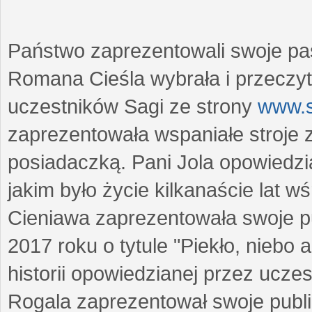
Państwo zaprezentowali swoje pasj
Romana Cieśla wybrała i przeczyt
uczestników Sagi ze strony
www.
zaprezentowała wspaniałe stroje z
posiadaczką. Pani Jola opowiedzi
jakim było życie kilkanaście lat
Cieniawa zaprezentowała swoje pu
2017 roku o tytule "Piekło, niebo 
historii opowiedzianej przez ucz
Rogala zaprezentował swoje publi