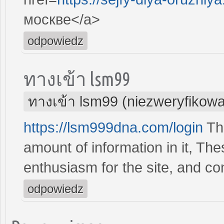
москве</a>
odpowiedz
ทางเข้า lsm99
ทางเข้า lsm99 (niezweryfikow
https://lsm999dna.com/login
Thi
amount of information in it, The
enthusiasm for the site, and co
odpowiedz