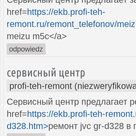
href=
https://ekb.profi-teh-
remont.ru/remont_telefonov/mei
meizu m5c</a>
odpowiedz
сервисный центр
profi-teh-remont (niezweryfikow
Сервисный центр предлагает ре
href=
https://ekb.profi-teh-remon
d328.htm>
ремонт jvc gr-d328 в