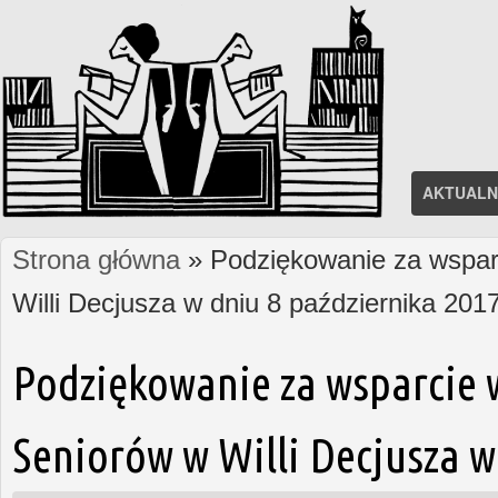
AKTUALN
Strona główna
» Podziękowanie za wsparc
Jesteś tutaj
Willi Decjusza w dniu 8 października 201
Podziękowanie za wsparcie 
Seniorów w Willi Decjusza w