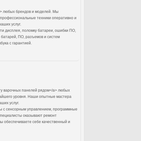
a> любых брендов и моделей. Мы
и профессиональные техники оперативно и
аших услуг.
ти дисплея, поломку батареи, ошибки ПО,
 батарей, ПО, разъемов и систем
бука с гарантией.
ту варочных панелей рядом</a> любых
чайшего уровня. Наши опытные мастера
ших услуг.
мы с сенсорным управлением, программные
специалисты оказывают ремонт
вы обеспечиваете себе качественный и