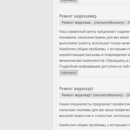
odpowiedz
Ремонт видеокамер
Ремонт видеокам... (niezweryfikowany)
-
2
Наш сервисный центр предлагает надежны
понимаем, насколько важны для вас ваши
выполняют работу, используя только каче
Наиболее общие проблемы, с которыми ст
неработающие разъемы и повреждения кор
механических компонентов. Обращаясь в 
Подробная информация доступна на сайт
odpowiedz
Ремонт видеокарт
Ремонт видеокарт (niezweryfikowany)
-
20
Наши специалисты предлагает профессио
насколько значимы для вас ваши графиче
высокой скоростью и точностью, использу
Наиболее общие проблемы, с которыми ст