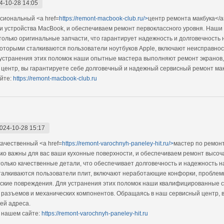
4-10-28 14:05
сиональный <a href=
https://remont-macbook-club.ru/>
центр ремонта макбука</
ши устройства MacBook, и обеспечиваем ремонт первоклассного уровня. Наш
олько оригинальные запчасти, что гарантирует надежность и долговечность н
оторыми сталкиваются пользователи ноутбуков Apple, включают неисправнос
 устранения этих поломок наши опытные мастера выполняют ремонт экранов,
центр, вы гарантируете себе долговечный и надежный сервисный ремонт мак
йте:
https://remont-macbook-club.ru
024-10-28 15:17
ачественный <a href=
https://remont-varochnyh-paneley-hit.ru/>
мастер по ремон
ько важны для вас ваши кухонные поверхности, и обеспечиваем ремонт высо
только качественные детали, что обеспечивает долговечность и надежность на
талкиваются пользователи плит, включают неработающие конфорки, пробле
ские повреждения. Для устранения этих поломок наши квалифицированные 
, разъемов и механических компонентов. Обращаясь в наш сервисный центр, 
ей адреса.
 нашем сайте:
https://remont-varochnyh-paneley-hit.ru