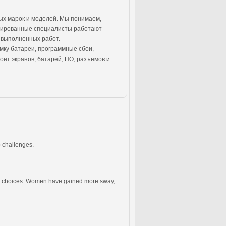
ных марок и моделей. Мы понимаем,
фицированные специалисты работают
 выполненных работ.
мку батареи, программные сбои,
нт экранов, батарей, ПО, разъемов и
 challenges.
ous choices. Women have gained more sway,