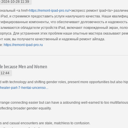
-
2024-10-28 11:39
нальный <a href=
https://remont-ipad-pro.ru/>
экспресс ремонт ipad</a> различ
а iPad, и стремимся предоставить услуги наилучшего качества. Наши квали
ертифицированные компоненты, что обеспечивает долговечность и надежность
алкиваются обладатели устройств iPad, включают поврежденный экран, поло
орпуса. Для устранения этих проблем наши опытные мастера оказывают ремо
нт нам, вы получаете качественный и надежный ремонт айпада.
е:
https://remont-ipad-pro.ru
uide because Men and Women
 12:44
th technology and shifting gender roles, present more opportunities but also hip
healer-part-7-hentai-uncenso...
rrange connecting easier but can have a astounding well-earned to too multifari
eflecting broader gender equality.
s and casual encounters are stale, matchless to confusion.