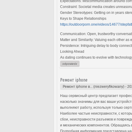
Expectations: Miscommunication around comm
Constraint: Societal media creates unreasonab
Gender Stereotypes: Getting on in years stere
Keys to Shape Relationships
https://outdoorporn.one/videos/14677/stepfat
Communication: Open, trustworthy conversati
Matter and Similarity: Valuing each other as 
Persistence: Intriguing delay to body connec
Looking Ahead
As dating continues to evolve with technology
odpowiedz
Ремонт iphone
Ремонт iphone в... (niezweryfikowany)
-
20
Наш сервисный центр предлагает профес
насколько значимы для вас ваши устройс
выполняют работу, используя только сер
Наиболее частые неисправности, с котор
сбои, неисправности разъемов и поврежд
и механических компонентов. Обращаясь в
Подробная информация представлена на