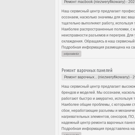
Ремонт macbook (niezweryfikowany)
-
202
Наш сервисный центр предлагает профес
осознаем, насколько значимы для вас ва
тщательно выполняют работу, используя т
Наиболее распространенные поломки, с к
неисправности разъемов и перегрев. Для
охлаждения. Обращаясь в наш сервисный 
Подробная информация размещена на са
odpowiedz
Ремонт варочных панелей
Ремонт варочных... (niezweryfikowany)
-
2
Наш сервисный центр предлагает высокок
брендов и моделей. Мы осознаем, наскол
работают быстро и аккуратно, используя 
Наиболее общие проблемы, с которыми с
сбои, неработающие разъемы и механиче
нагревательных элементов, сенсоров, ПО
надежный центр ремонта варочных панел
Подробная информация представлена на