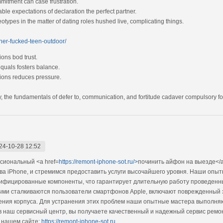
itment can case frustration.
le expectations of declaration the perfect partner.
otypes in the matter of dating roles hushed live, complicating things.
her-fucked-teen-outdoor/
ons bod trust.
equals fosters balance.
tions reduces pressure.
, the fundamentals of defer to, communication, and fortitude cadaver compulsory for
24-10-28 12:52
сиональный <a href=
https://remont-iphone-sot.ru/>
починить айфон на выезде</a
тва iPhone, и стремимся предоставить услуги высочайшего уровня. Наши опы
тифицированные компоненты, что гарантирует длительную работу проведенн
ыми сталкиваются пользователи смартфонов Apple, включают поврежденный 
ения корпуса. Для устранения этих проблем наши опытные мастера выполняю
 наш сервисный центр, вы получаете качественный и надежный сервис ремонт
 нашем сайте:
https://remont-iphone-sot.ru