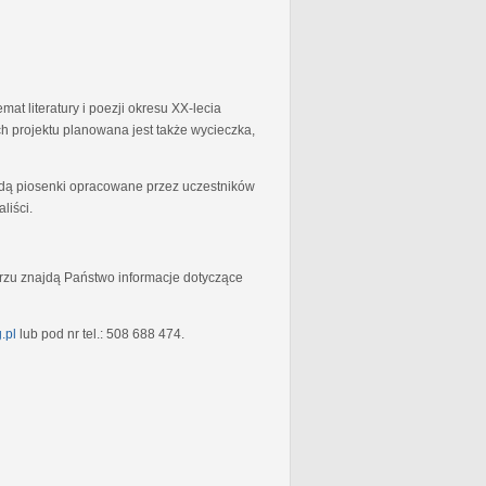
at literatury i poezji okresu XX-lecia
 projektu planowana jest także wycieczka,
będą piosenki opracowane przez uczestników
liści.
rzu znajdą Państwo informacje dotyczące
.pl
lub pod nr tel.: 508 688 474.