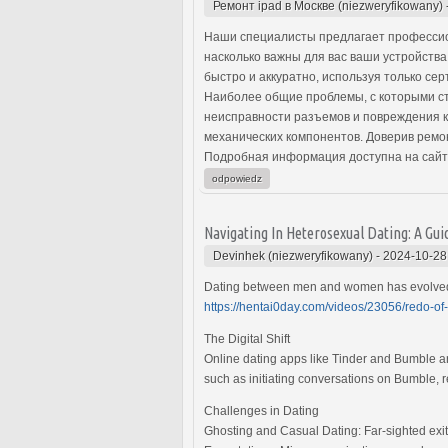
Ремонт ipad в Москве (niezweryfikowany)
Наши специалисты предлагает профессио
насколько важны для вас ваши устройств
быстро и аккуратно, используя только с
Наиболее общие проблемы, с которыми ст
неисправности разъемов и повреждения к
механических компонентов. Доверив ремо
Подробная информация доступна на сайт
odpowiedz
Navigating In Heterosexual Dating: A G
Devinhek (niezweryfikowany)
-
2024-10-28
Dating between men and women has evolved wi
https://hentai0day.com/videos/23056/redo-of-
The Digital Shift
Online dating apps like Tinder and Bumble a
such as initiating conversations on Bumble, r
Challenges in Dating
Ghosting and Casual Dating: Far-sighted exit