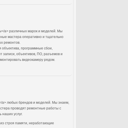
</a> различных марок и моделей. Мы
тные мастера оперативно и тщательно
ых ремонтов.
 объектива, программные сбои,
 записи, объективов, ПО, разъемов и
емонтировать видеокамеру рядом.
/a> любых брендов и моделей. Мы знаем,
астера проводят ремонтные работы с
 наших услуг.
 из строя памяти, неработающие