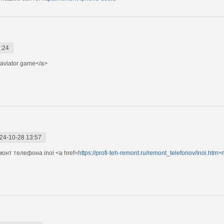
:24
їaviator game</a>
24-10-28 13:57
нт телефона inoi <a href=
https://profi-teh-remont.ru/remont_telefonov/inoi.htm>