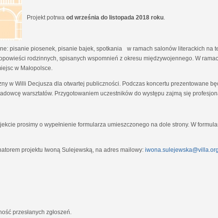
Projekt potrwa
od września do listopada 2018 roku
.
e: pisanie piosenek, pisanie bajek, spotkania w ramach salonów literackich na tem
opowieści rodzinnych, spisanych wspomnień z okresu międzywojennego. W ramach
miejsc w Małopolsce.
zny w Willi Decjusza dla otwartej publiczności. Podczas koncertu prezentowane 
adowcę warsztatów. Przygotowaniem uczestników do występu zajmą się profesjona
ekcie prosimy o wypełnienie formularza umieszczonego na dole strony. W formula
natorem projektu Iwoną Sulejewską, na adres mailowy:
iwona.sulejewska@villa.org
jność przesłanych zgłoszeń.