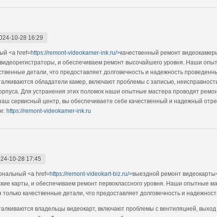
024-10-28 16:29
й <a href=
https://remont-videokamer-ink.ru/>
качественный ремонт видеокамеры
 видеорегистраторы, и обеспечиваем ремонт высочайшего уровня. Наши опы
ственные детали, что предоставляет долговечность и надежность проведенн
алкиваются обладатели камер, включают проблемы с записью, неисправности
пуса. Для устранения этих поломок наши опытные мастера проводят ремонт
наш сервисный центр, вы обеспечиваете себе качественный и надежный отр
е:
https://remont-videokamer-ink.ru
24-10-28 17:45
нальный <a href=
https://remont-videokart-biz.ru/>
выездной ремонт видеокарты<
ские карты, и обеспечиваем ремонт первоклассного уровня. Наши опытные м
я только качественные детали, что предоставляет долговечность и надежность
алкиваются владельцы видеокарт, включают проблемы с вентиляцией, выход