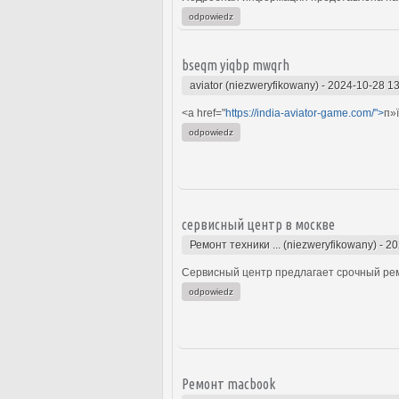
odpowiedz
bseqm yiqbp mwqrh
aviator (niezweryfikowany)
-
2024-10-28 13
<a href="
https://india-aviator-game.com/">
п»
odpowiedz
сервисный центр в москве
Ремонт техники ... (niezweryfikowany)
-
20
Сервисный центр предлагает срочный ремо
odpowiedz
Ремонт macbook