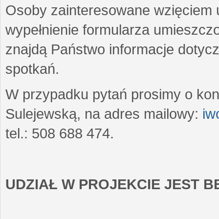
Osoby zainteresowane wzięciem u
wypełnienie formularza umieszczo
znajdą Państwo informacje dotyc
spotkań.
W przypadku pytań prosimy o kon
Sulejewską, na adres mailowy:
iw
tel.: 508 688 474.
UDZIAŁ W PROJEKCIE JEST 