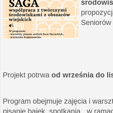
środowis
propozycj
Seniorów 
Projekt potrwa
od września do l
Program obejmuje zajęcia i warszt
pisanie bajek, spotkania w ramach