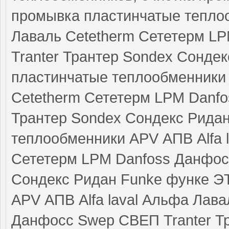
промывка пластинчатые теплоо
Лаваль Cetetherm Сететерм L
Tranter Трантер Sondex Сонде
пластинчатые теплообменники 
Cetetherm Сететерм LPM Danf
Трантер Sondex Сондекс Рида
теплообменники APV АПВ Alfa 
Сететерм LPM Danfoss Данфос
Сондекс Ридан Funke функе Э
APV АПВ Alfa laval Альфа Лав
Данфосс Swep СВЕП Tranter Т