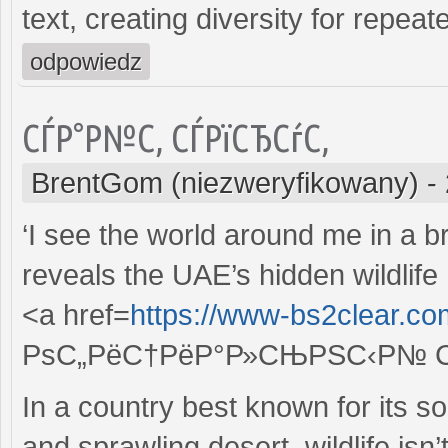
text, creating diversity for repeat
odpowiedz
СЃР°Р№С‚ СЃРїСЂСѓС‚
BrentGom (niezweryfikowany)
-
‘I see the world around me in a 
reveals the UAE’s hidden wildlife
<a href=
https://www-bs2clear.c
РѕС„РёС†РёР°Р»СЊРЅС‹Р№ С
In a country best known for its s
and sprawling desert, wildlife i