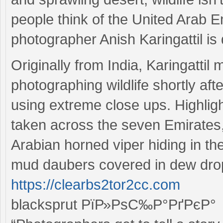
people think of the United Arab 
photographer Anish Karingattil is
Originally from India, Karingatti
photographing wildlife shortly aft
using extreme close ups. Highlight
taken across the seven Emirates,
Arabian horned viper hiding in th
mud daubers covered in dew dro
https://clearbs2tor2cc.com
blacksprut РїР»РѕС‰Р°РґРєР°