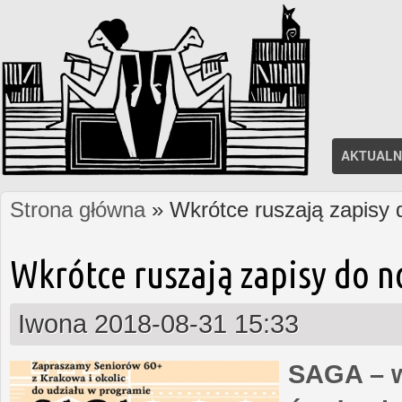
AKTUALN
Strona główna
» Wkrótce ruszają zapisy
Jesteś tutaj
Wkrótce ruszają zapisy do 
Iwona
2018-08-31 15:33
SAGA – w