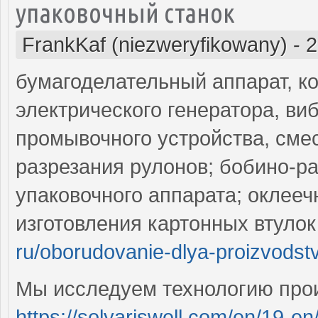
упаковочный станок
FrankKaf (niezweryfikowany)
-
2
бумагоделательный аппарат, ко
электрического генератора, в
промывочного устройства, смес
разрезания рулонов; бобино-р
упаковочного аппарата; оклееч
изготовления картонных втуло
ru/oborudovanie-dlya-proizvodstv
Мы исследуем технологию про
https://solyariswell.com/en/19-