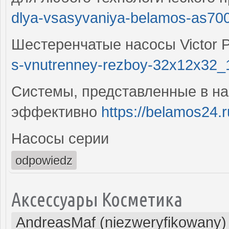
dlya-vsasyvaniya-belamos-as700
Шестеренчатые насосы Victor
s-vnutrenney-rezboy-32x12x32_
Системы, представленные в на
эффективно
https://belamos24.r
Насосы серии
odpowiedz
Аксессуары Косметика
AndreasMaf (niezweryfikowany)