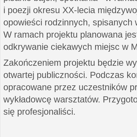
i poezji okresu XX-lecia międzyw
opowieści rodzinnych, spisanych
W ramach projektu planowana jest
odkrywanie ciekawych miejsc w M
Zakończeniem projektu będzie wys
otwartej publiczności. Podczas k
opracowane przez uczestników p
wykładowcę warsztatów. Przygot
się profesjonaliści.