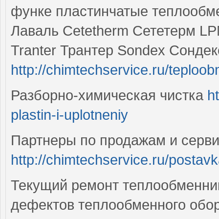
функе пластинчатые теплообме
Лаваль Cetetherm Сететерм L
Tranter Трантер Sondex Сонде
http://chimtechservice.ru/teploob
Разборно-химическая чистка
h
plastin-i-uplotneniy
Партнеры по продажам и серви
http://chimtechservice.ru/postav
Текущий ремонт теплообменник
дефектов теплообменного обо