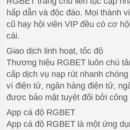
RGBET trang chủ liên tục cập nhậ
hấp dẫn và độc đáo. Mọi thành vi
cũ hay hội viên VIP đều có cơ hộ
cái.
Giao dịch linh hoạt, tốc độ
Thương hiệu RGBET luôn chú tâm
cấp dịch vụ nạp rút nhanh chóng
ví điện tử, ngân hàng điện tử, ng
được bảo mật tuyệt đối bởi công 
App cá độ RGBET
App cá độ RGBET là một ứng dụ