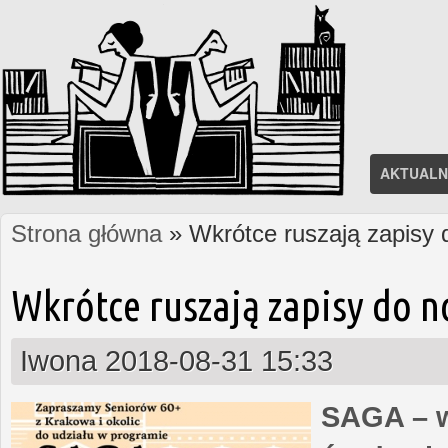
AKTUALN
Strona główna
» Wkrótce ruszają zapisy
Jesteś tutaj
Wkrótce ruszają zapisy do 
Iwona
2018-08-31 15:33
SAGA – w