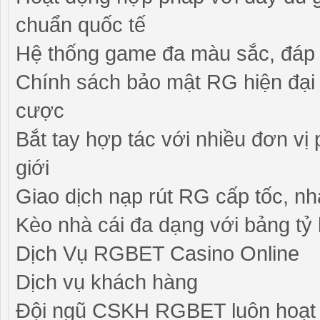
chuẩn quốc tế
Hệ thống game đa màu sắc, đáp
Chính sách bảo mật RG hiện đại
cược
Bắt tay hợp tác với nhiều đơn vị
giới
Giao dịch nạp rút RG cấp tốc, n
Kèo nhà cái đa dạng với bảng tỷ 
Dịch Vụ RGBET Casino Online
Dịch vụ khách hàng
Đội ngũ CSKH RGBET luôn hoạt đ