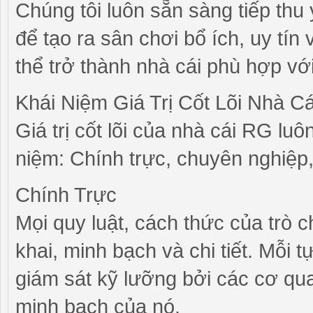
Chúng tôi luôn sẵn sàng tiếp thu
để tạo ra sân chơi bổ ích, uy tí
thể trở thành nhà cái phù hợp vớ
Khái Niệm Giá Trị Cốt Lõi Nhà 
Giá trị cốt lõi của nhà cái RG lu
niệm: Chính trực, chuyên nghiệp,
Chính Trực
Mọi quy luật, cách thức của trò 
khai, minh bạch và chi tiết. Mỗi
giám sát kỹ lưỡng bởi các cơ qua
minh bạch của nó.