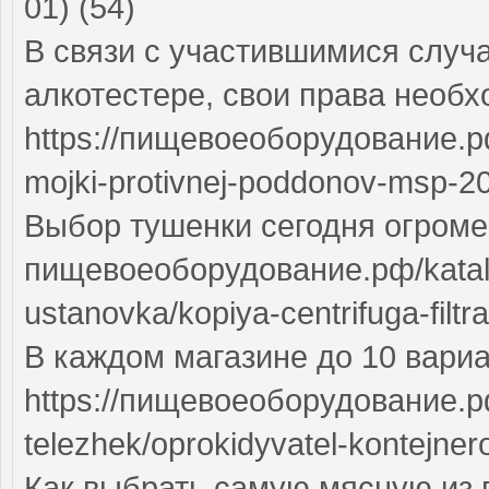
01) (54)
В связи с участившимися случ
алкотестере, свои права необ
https://пищевоеоборудование.р
mojki-protivnej-poddonov-msp-2
Выбор тушенки сегодня огромен 
пищевоеоборудование.рф/katalog
ustanovka/kopiya-centrifuga-filt
В каждом магазине до 10 вари
https://пищевоеоборудование.рф/
telezhek/oprokidyvatel-kontejner
Как выбрать самую мясную из в