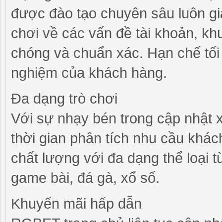
được đào tạo chuyên sâu luôn gi
chơi về các vấn đề tài khoản, kh
chóng và chuẩn xác. Hạn chế tối 
nghiệm của khách hàng.
Đa dạng trò chơi
Với sự nhạy bén trong cập nhật 
thời gian phân tích nhu cầu khá
chất lượng với đa dạng thể loại t
game bài, đá gà, xổ số.
Khuyến mãi hấp dẫn