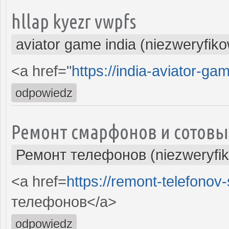
hllap kyezr vwpfs
aviator game india (niezweryfik
<a href="
https://india-aviator-g
odpowiedz
Ремонт смарфонов и сотовы
Ремонт телефонов (niezweryfi
<a href=
https://remont-telefonov
телефонов</a>
odpowiedz