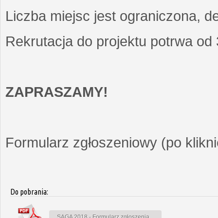
Liczba miejsc jest ograniczona, d
Rekrutacja do projektu potrwa od
ZAPRASZAMY!
Formularz zgłoszeniowy (po kliknię
Do pobrania:
SAGA 2018 - Formularz zgłoszenia