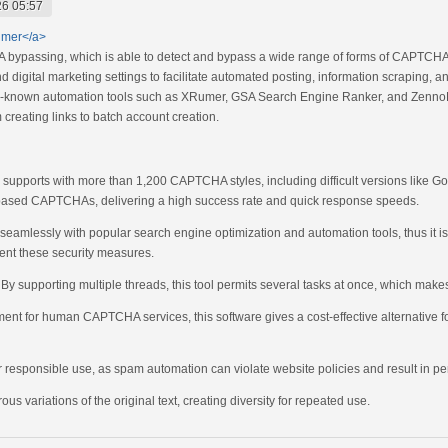
26 05:57
umer</a>
A bypassing, which is able to detect and bypass a wide range of forms of CAPTCHA o
d digital marketing settings to facilitate automated posting, information scrapin
ell-known automation tools such as XRumer, GSA Search Engine Ranker, and ZennoPos
 creating links to batch account creation.
upports with more than 1,200 CAPTCHA styles, including difficult versions like G
-based CAPTCHAs, delivering a high success rate and quick response speeds.
eamlessly with popular search engine optimization and automation tools, thus it is
ement these security measures.
 supporting multiple threads, this tool permits several tasks at once, which makes 
ement for human CAPTCHA services, this software gives a cost-effective alternative 
 for responsible use, as spam automation can violate website policies and result in pe
us variations of the original text, creating diversity for repeated use.