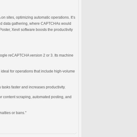
n sites, optimizing automatic operations. It’s
g, and data gathering, where CAPTCHAs would
ter, Xevil software boosts the productivity
oogle reCAPTCHA version 2 or 3. Its machine
 ideal for operations that include high-volume
tasks faster and increases productivity.
for content scraping, automated posting, and
nalties or bans."