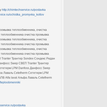
ту
http://chimtechservice.ru/postavka
ervice.ru/ochistka_promyvka_kotlov
промывка теплообменника, очистка
а теплообменника очистка промывка
промывка теплообменника, очистка
а теплообменника очистка промывка
промывка теплообменника, очистка
а теплообменника очистка промывка
 Tranter Трантер Sondex Сондекс Ридан
Данфосс Swep СВЕП Tranter Трантер
Сететерм LPM Danfoss Данфосс Swep
фа Лаваль Cetetherm Сететерм LPM
В Alfa laval Альфа Лаваль Cetetherm
u/teploobmenniki
hservice.ru/postavka