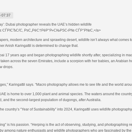
 07:37
ay’: Dubai photographer reveals the UAE’s hidden wildlife
є СЃРїСЂСѓС‚ РѕС„РёС†РёР°Р»СЊРЅС‹Р№ СЃР°Р№С‚</a>
rapers, modern architecture and sprawling desert, wildlife isn’t always what comes 
 Anish Karingattil is determined to change that.
ubai 17 years ago and began photographing wildlife shortly after, specializing in m
s, taken across the seven Emirates, include a scorpion with her babies, an Arabian h
w drops.
mages,” Karingattil says. “Macro photography allows me to see life and the world ar
e UAE is home to over 1,000 plant and animal species. The waters around the country
 and the second-largest population of dugongs, after Australia.
e country’s “Year of Sustainability” into 2024, Karingattil uses wildlife photograph
erping” is his passion. “Herping is the act of observing, studying, and photographing r
 hobby among nature enthusiasts and wildlife photographers who are fascinated by the 