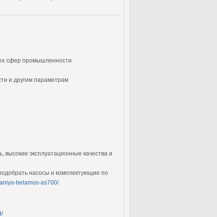
всех сфер промышленности
сти и другим параметрам
ь, высокие эксплуатационные качества и
подобрать насосы и комплектующие по
vaniya-belamos-as700/
d/