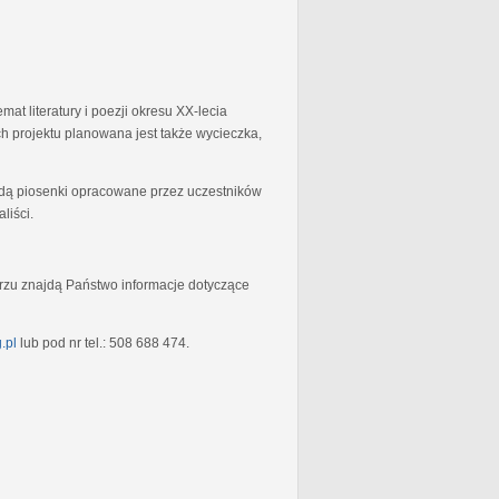
at literatury i poezji okresu XX-lecia
 projektu planowana jest także wycieczka,
będą piosenki opracowane przez uczestników
liści.
rzu znajdą Państwo informacje dotyczące
.pl
lub pod nr tel.: 508 688 474.