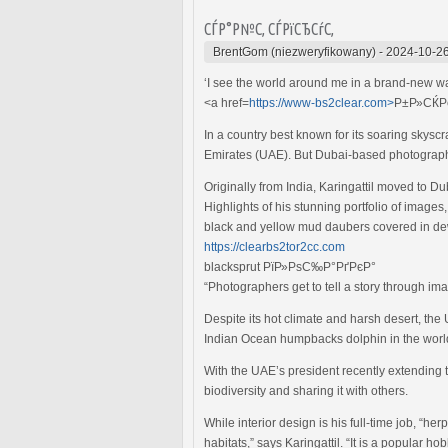
СЃР°Р№С‚ СЃРїСЂСѓС‚
BrentGom (niezweryfikowany)
-
2024-10-26
‘I see the world around me in a brand-new w
<a href=
https://www-bs2clear.com>
Р±Р»СЌР
In a country best known for its soaring skysc
Emirates (UAE). But Dubai-based photographer
Originally from India, Karingattil moved to D
Highlights of his stunning portfolio of image
black and yellow mud daubers covered in de
https://clearbs2tor2cc.com
blacksprut РїР»РѕС‰Р°РґРєР°
“Photographers get to tell a story through i
Despite its hot climate and harsh desert, th
Indian Ocean humpbacks dolphin in the world,
With the UAE’s president recently extending th
biodiversity and sharing it with others.
While interior design is his full-time job, “h
habitats,” says Karingattil. “It is a popular