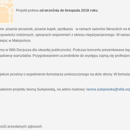
Projekt potrwa
od września do listopada 2018 roku
.
e: pisanie piosenek, pisanie bajek, spotkania w ramach salonów literackich na tem
opowieści rodzinnych, spisanych wspomnień z okresu międzywojennego. W ramach
miejsc w Małopolsce.
zny w Willi Decjusza dla otwartej publiczności. Podczas koncertu prezentowane 
adowcę warsztatów. Przygotowaniem uczestników do występu zajmą się profesjona
ekcie prosimy o wypełnienie formularza umieszczonego na dole strony. W formula
natorem projektu Iwoną Sulejewską, na adres mailowy:
iwona.sulejewska@villa.org
jność przesłanych zgłoszeń.