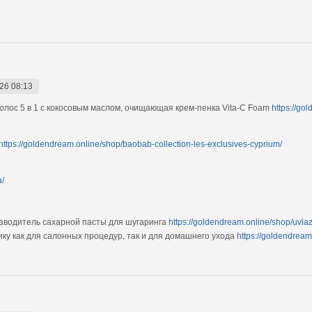
26 08:13
олос 5 в 1 с кокосовым маслом, очищающая крем-пенка Vita-C Foam
https://go
https://goldendream.online/shop/baobab-collection-les-exclusives-cyprium/
a/
изводитель сахарной пасты для шугаринга
https://goldendream.online/shop/uvla
ику как для салонных процедур, так и для домашнего ухода
https://goldendream