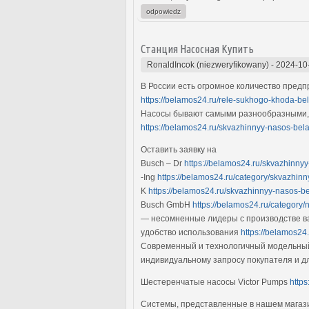
odpowiedz
Станция Насосная Купить
RonaldIncok (niezweryfikowany)
-
2024-10
В России есть огромное количество пред
https://belamos24.ru/rele-sukhogo-khoda-be
Насосы бывают самыми разнообразными, о
https://belamos24.ru/skvazhinnyy-nasos-be
Оставить заявку на
Busch – Dr
https://belamos24.ru/skvazhinn
-Ing
https://belamos24.ru/category/skvazhin
K
https://belamos24.ru/skvazhinnyy-nasos-
Busch GmbH
https://belamos24.ru/category/
— несомненные лидеры с производстве вак
удобство использования
https://belamos24
Современный и технологичный модельный
индивидуальному запросу покупателя и д
Шестеренчатые насосы Victor Pumps
http
Системы, представленные в нашем магаз