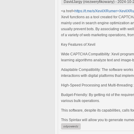
DavidJargy (niezweryfikowany)
-
2024-10-
<a href=
https://t.me/s/XevilXRumer>XevilXR
Xevil functions as a tool created for CAPTCH
mainly used in search engine optimization an
usually prevent bots. By associating with w
of a variety of web marketing operations, from
Key Features of Xevil
Wide CAPTCHA Compatibility: Xevil program s
learning algorithms analyze text and image
Adaptable Compatibility: The software works s
interactions with digital platforms that impl
High-Speed Processing and Multi-threading: By
Budget-Friendly: By getting rid of the requir
various bulk operations.
This software, despite its capabilities, calls
This Spintax will allow you to generate numero
odpowiedz