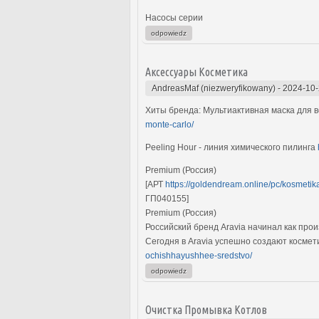
Насосы серии
odpowiedz
Аксессуары Косметика
AndreasMaf (niezweryfikowany)
-
2024-10-
Хиты бренда: Мультиактивная маска для в
monte-carlo/
Peeling Hour - линия химического пилинга
Premium (Россия)
[АРТ
https://goldendream.online/pc/kosmetik
ГП040155]
Premium (Россия)
Российский бренд Aravia начинал как про
Сегодня в Aravia успешно создают космет
ochishhayushhee-sredstvo/
odpowiedz
Очистка Промывка Котлов