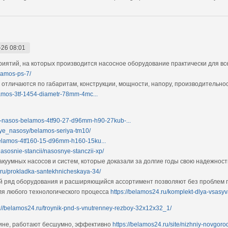
-26 08:01
приятий, на которых производится насосное оборудование практически для 
lamos-ps-7/
тличаются по габаритам, конструкции, мощности, напору, производительно
lamos-3tf-1454-diametr-78mm-4mc...
yy-nasos-belamos-4tf90-27-d96mm-h90-27kub-...
nye_nasosy/belamos-seriya-tm10/
belamos-4tf160-15-d96mm-h160-15ku...
nasosnie-stancii/nasosnye-stanczii-xp/
уумных насосов и систем, которые доказали за долгие годы свою надежност
.ru/prokladka-santekhnicheskaya-34/
 ряд оборудования и расширяющийся ассортимент позволяют без проблем 
ля любого технологического процесса
https://belamos24.ru/komplekt-dlya-vsasy
s://belamos24.ru/troynik-pnd-s-vnutrenney-rezboy-32x12x32_1/
ине, работают бесшумно, эффективно
https://belamos24.ru/site/nizhniy-novgoro