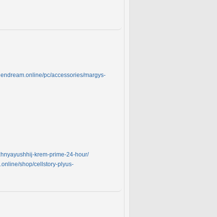
ldendream.online/pc/accessories/margys-
zhnyayushhij-krem-prime-24-hour/
.online/shop/cellstory-plyus-