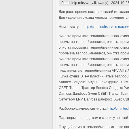
Parishielp (niezweryfikowany)
-
2024-10-26
Для растворения накипи и солей металло
Для удаления оксида железа применяетс
Номенклатура
http://chimtechservice.ru/ce
очистка промывка теплообменников, очис
промывка теплообменников, очистка пром
очистка промывка теплообменников, очис
промывка теплообменников, очистка пром
очистка промывка теплообменников, очис
промывка теплообменников, очистка пром
пластинчатые теплообменники APV АПВ Al
Funke функе ЭТРА пластинчатые теплообм
Sondex Сондекс Ридан Funke функе ЭТРА 
СВЕП Tranter Трантер Sondex Сондекс Ри
Danfoss Данфосс Swep СВЕП Tranter Тран
Сететерм LPM Danfoss Данфосс Swep СВЕ
Разборно-химическая чистка
http://chimtec
Партнеры по продажам и сервису по всей
Текущий ремонт теплообменника – это о