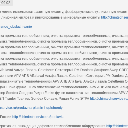
 09:02
в можно использовать азотную кислоту, фосфорную кислоту, лимонную кисло
я лимонная кислота и ингибированные минеральные кислоты
http://chimtechs
rvisnoe_obsluzhivanie
тка промывка теплообменника, очистка промывка теплообменников, очистка 
ывка теплообменника, очистка промывка теплообменников, очистка промывк
тка промывка теплообменника, очистка промывка теплообменников, очистка 
ывка теплообменника, очистка промывка теплообменников, очистка промывк
тка промывка теплообменника, очистка промывка теплообменников, очистка 
ывка теплообменника, очистка промывка теплообменников, очистка промывк
fa laval Альфа Лаваль Cetetherm Сететерм LPM Danfoss Данфосс Swep СВЕП
енники APV АПВ Alfa laval Альфа Лаваль Cetetherm Сететерм LPM Danfoss 
пластинчатые теплообменники APV АПВ Alfa laval Альфа Лаваль Cetetherm 
дан Funke функе ЭТРА пластинчатые теплообменники APV АПВ Alfa laval Аль
тер Sondex Сондекс Ридан Funke функе пластинчатые теплообменники APV АП
П Tranter Трантер Sondex Сондекс Ридан Funke ЭТРА
http://chimtechservice.r
hservice.ru/prodazha-plastin-i-uplotneniy
 России
http://chimtechservice.ru/postavka
перативная ликвидация дефектов теплообменного оборудования
http://chimtec