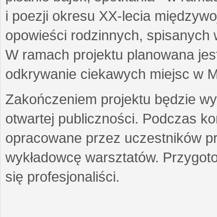
i poezji okresu XX-lecia międzyw
opowieści rodzinnych, spisanych
W ramach projektu planowana jest
odkrywanie ciekawych miejsc w M
Zakończeniem projektu będzie wys
otwartej publiczności. Podczas k
opracowane przez uczestników p
wykładowcę warsztatów. Przygot
się profesjonaliści.