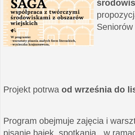
środowis
propozycj
Seniorów 
Projekt potrwa
od września do l
Program obejmuje zajęcia i warszt
pisanie bajek, spotkania w ramach