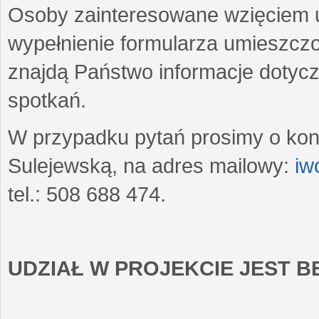
Osoby zainteresowane wzięciem u
wypełnienie formularza umieszczo
znajdą Państwo informacje dotyc
spotkań.
W przypadku pytań prosimy o kon
Sulejewską, na adres mailowy:
iw
tel.: 508 688 474.
UDZIAŁ W PROJEKCIE JEST 