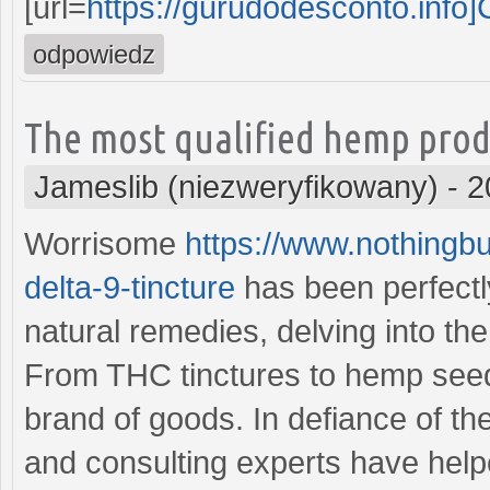
[url=
https://gurudodesconto.info
odpowiedz
The most qualified hemp prod
Jameslib (niezweryfikowany)
-
2
Worrisome
https://www.nothingb
delta-9-tincture
has been perfectl
natural remedies, delving into t
From THC tinctures to hemp seeds
brand of goods. In defiance of th
and consulting experts have helped