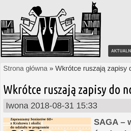
AKTUALN
Strona główna
» Wkrótce ruszają zapisy
Jesteś tutaj
Wkrótce ruszają zapisy do 
Iwona
2018-08-31 15:33
SAGA – w