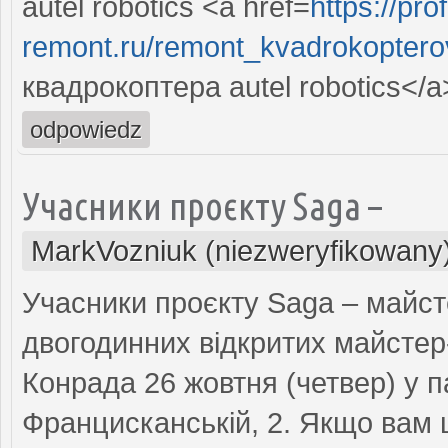
autel robotics <a href=
https://prof
remont.ru/remont_kvadrokopterov
квадрокоптера autel robotics</a
odpowiedz
Учасники проєкту Saga –
MarkVozniuk (niezweryfikowany
Учасники проєкту Saga – майст
двогодинних відкритих майстер
Конрада 26 жовтня (четвер) у п
Францисканській, 2. Якщо вам ці