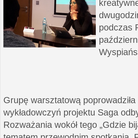
kreatywne
dwugodzin
podczas F
październ
Wyspiańsk
Grupę warsztatową poprowadziła 
wykładowczyń projektu Saga odby
Rozważania wokół tego „Gdzie biją
tematem przewodnim spotkania. 