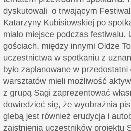
dyskutowali o trwającym Festiwal
Katarzyny Kubisiowskiej po spotk
miało miejsce podczas festiwalu. 
gościach, między innymi Oldze T
uczestnictwa w spotkaniu z uznaną
było zaplanowane w przedostatni 
warsztatów mieli możliwość aktyw
z grupą Sagi zaprezentować własne
dowiedzieć się, że wyobraźnia pisa
glebą jest również erudycja i auto
zaistnienia uczestników projektu 