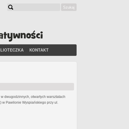
Szukaj
Formularz wyszukiwania
BLIOTECZKA
KONTAKT
li w dwugodzinnych, otwartych warsztatach
) w Pawilonie Wyspiańskiego przy ul.