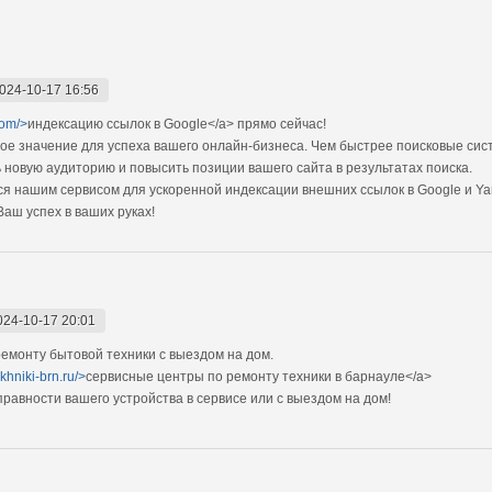
024-10-17 16:56
com/>
индексацию ссылок в Google</a> прямо cейчас!
ое значение для успеха вашего онлайн-бизнеса. Чем быстрее поисковые си
 новую аудиторию и повысить позиции вашего сайта в результатах поиска.
я нашим сервисом для ускоренной индексации внешних ссылок в Google и Ya
Ваш успех в ваших руках!
024-10-17 20:01
монту бытовой техники с выездом на дом.
ekhniki-brn.ru/>
сервисные центры по ремонту техники в барнауле</a>
авности вашего устройства в сервисе или с выездом на дом!