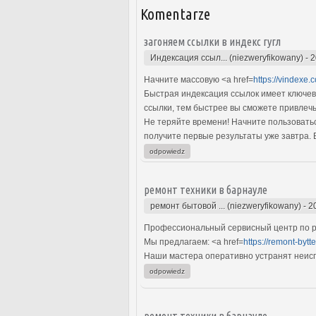
Komentarze
загоняем ссылки в индекс гугл
Индексация ссыл... (niezweryfikowany)
-
2
Начните массовую <a href=
https://vindexe.
Быстрая индексация ссылок имеет ключев
ссылки, тем быстрее вы сможете привлечь
Не теряйте времени! Начните пользоватьс
получите первые результаты уже завтра. 
odpowiedz
ремонт техники в барнауле
ремонт бытовой ... (niezweryfikowany)
-
2
Профессиональный сервисный центр по ре
Мы предлагаем: <a href=
https://remont-bytt
Наши мастера оперативно устранят неиспр
odpowiedz
ремонт техники в барнауле