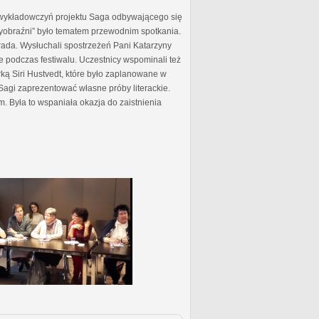
 wykładowczyń projektu Saga odbywającego się
 wyobraźni” było tematem przewodnim spotkania.
ada. Wysłuchali spostrzeżeń Pani Katarzyny
e podczas festiwalu. Uczestnicy wspominali też
ą Siri Hustvedt, które było zaplanowane w
Sagi zaprezentować własne próby literackie.
m. Była to wspaniała okazja do zaistnienia