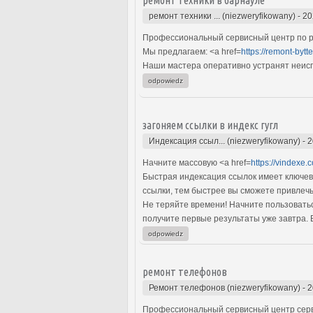
ремонт техники ... (niezweryfikowany)
-
20
Профессиональный сервисный центр по ре
Мы предлагаем: <a href=
https://remont-bytt
Наши мастера оперативно устранят неиспр
odpowiedz
загоняем ссылки в индекс гугл
Индексация ссыл... (niezweryfikowany)
-
2
Начните массовую <a href=
https://vindexe.
Быстрая индексация ссылок имеет ключев
ссылки, тем быстрее вы сможете привлечь
Не теряйте времени! Начните пользоватьс
получите первые результаты уже завтра. 
odpowiedz
ремонт телефонов
Ремонт телефонов (niezweryfikowany)
-
2
Профессиональный сервисный центр серви