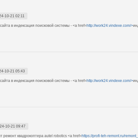
24-10-21 02:11
сайта в индексация поисковой системы - <a href=
http://work24.vindexe.com/>
ин
24-10-21 05:43
сайта в индексация поисковой системы - <a href=
http://work24.vindexe.com/>
ин
24-10-21 09:47
 ремонт квадрокоптера autel robotics <a href=
https://profi-teh-remont.ru/remon