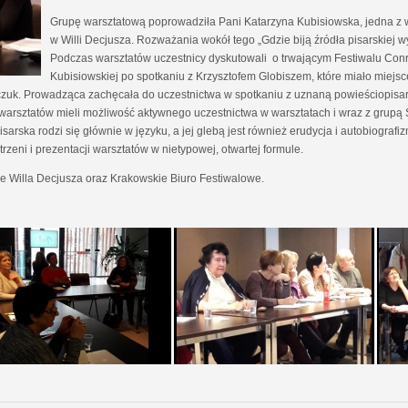
Grupę warsztatową poprowadziła Pani Katarzyna Kubisiowska, jedna z
w Willi Decjusza. Rozważania wokół tego „Gdzie biją źródła pisarskiej
Podczas warsztatów uczestnicy dyskutowali o trwającym Festiwalu Conr
Kubisiowskiej po spotkaniu z Krzysztofem Globiszem, które miało miejsc
czuk. Prowadząca zachęcała do uczestnictwa w spotkaniu z uznaną powieściopisark
h warsztatów mieli możliwość aktywnego uczestnictwa w warsztatach i wraz z grupą 
arska rodzi się głównie w języku, a jej glebą jest również erudycja i autobiografiz
zeni i prezentacji warsztatów w nietypowej, otwartej formule.
e Willa Decjusza oraz Krakowskie Biuro Festiwalowe.