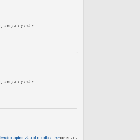
дексация в гугл</a>
дексация в гугл</a>
t_kvadrokopterov/autel-robotics.htm>
починить