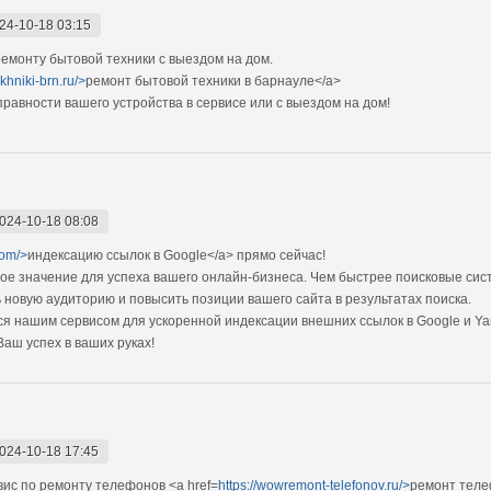
24-10-18 03:15
монту бытовой техники с выездом на дом.
ekhniki-brn.ru/>
ремонт бытовой техники в барнауле</a>
авности вашего устройства в сервисе или с выездом на дом!
024-10-18 08:08
com/>
индексацию ссылок в Google</a> прямо cейчас!
ое значение для успеха вашего онлайн-бизнеса. Чем быстрее поисковые си
 новую аудиторию и повысить позиции вашего сайта в результатах поиска.
я нашим сервисом для ускоренной индексации внешних ссылок в Google и Ya
Ваш успех в ваших руках!
024-10-18 17:45
с по ремонту телефонов <a href=
https://wowremont-telefonov.ru/>
ремонт теле