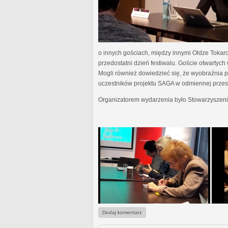
o innych gościach, między innymi Oldze Tokar
przedostatni dzień festiwalu. Goście otwartyc
Mogli również dowiedzieć się, że wyobraźnia pis
uczestników projektu SAGA w odmiennej przestr
Organizatorem wydarzenia było Stowarzyszeni
Dodaj komentarz