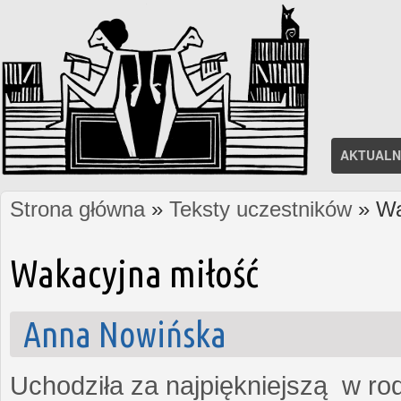
AKTUALN
Strona główna
»
Teksty uczestników
» Wa
Jesteś tutaj
Wakacyjna miłość
Anna Nowińska
Uchodziła za najpiękniejszą w rod