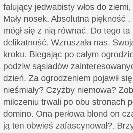
falujący jedwabisty włos do ziemi,
Mały nosek. Absolutna piękność . 
mógł się z nią równać. Do tego ta
delikatność. Wzruszała nas. Swo
kroku. Biegając po całym ogrodzi
podziw sąsiadów zainteresowanych
dzień. Za ogrodzeniem pojawił się 
nieśmiały? Czyżby niemowa? Zoba
milczeniu trwali po obu stronach p
domino. Ona perłowa blond on cz
ją ten obwieś zafascynował?. Brz