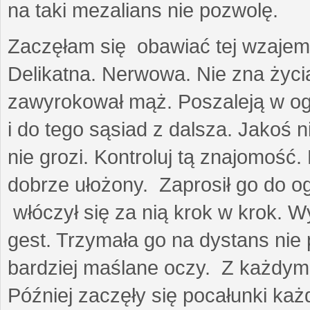
na taki mezalians nie pozwolę.
Zaczęłam się obawiać tej wzajemn
Delikatna. Nerwowa. Nie zna życia
zawyrokował mąż. Poszaleją w ogro
i do tego sąsiad z dalsza. Jakoś ni
nie grozi. Kontroluj tą znajomość
dobrze ułożony. Zaprosił go do 
włóczył się za nią krok w krok. W
gest. Trzymała go na dystans nie 
bardziej maślane oczy. Z każdym 
Później zaczęły się pocałunki k