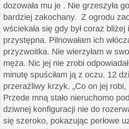
dozowała mu je . Nie grzeszyła go
bardziej zakochany. Z ogrodu za
wściekała się gdy był coraz bliżej i
przystępna. Pilnowałam ich włóczą
przyzwoitka. Nie wierzyłam w sw
męża. Nic jej nie zrobi odpowiadał
minutę spuściłam ją z oczu. 12 dz
przeraźliwy krzyk. „Co on jej robi,
Przede mną stało nieruchomo pod
dziwnej konfiguracji nie do rozerw
się szeroko, pokazując perłowe u