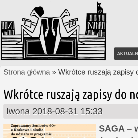
AKTUALN
Strona główna
» Wkrótce ruszają zapisy
Jesteś tutaj
Wkrótce ruszają zapisy do 
Iwona
2018-08-31 15:33
SAGA – w