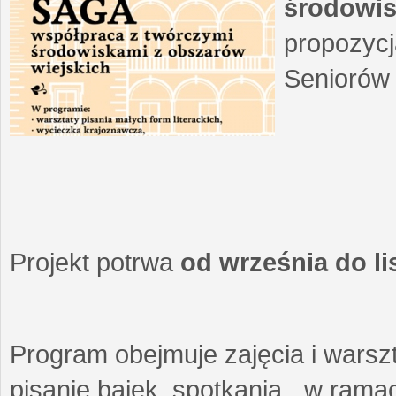
środowis
propozycj
Seniorów 
Projekt potrwa
od września do l
Program obejmuje zajęcia i warszt
pisanie bajek, spotkania w ramach