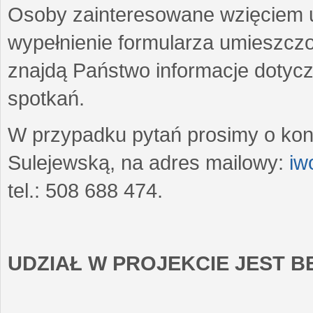
Osoby zainteresowane wzięciem u
wypełnienie formularza umieszczo
znajdą Państwo informacje dotyc
spotkań.
W przypadku pytań prosimy o kon
Sulejewską, na adres mailowy:
iw
tel.: 508 688 474.
UDZIAŁ W PROJEKCIE JEST 