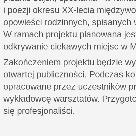
i poezji okresu XX-lecia międzyw
opowieści rodzinnych, spisanych
W ramach projektu planowana jest
odkrywanie ciekawych miejsc w M
Zakończeniem projektu będzie wys
otwartej publiczności. Podczas k
opracowane przez uczestników p
wykładowcę warsztatów. Przygot
się profesjonaliści.