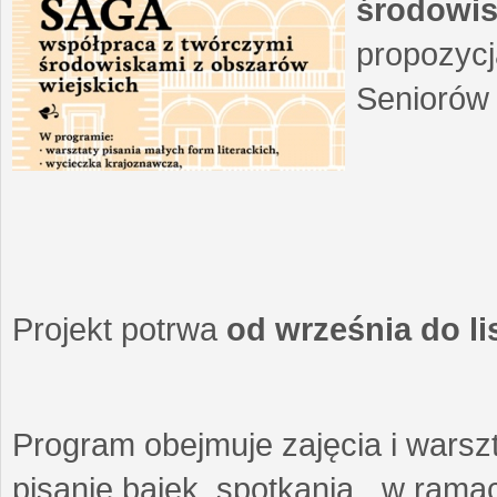
środowis
propozycj
Seniorów 
Projekt potrwa
od września do l
Program obejmuje zajęcia i warszt
pisanie bajek, spotkania w ramach