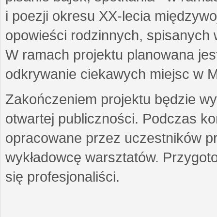
i poezji okresu XX-lecia międzyw
opowieści rodzinnych, spisanych
W ramach projektu planowana jest
odkrywanie ciekawych miejsc w M
Zakończeniem projektu będzie wys
otwartej publiczności. Podczas k
opracowane przez uczestników p
wykładowcę warsztatów. Przygot
się profesjonaliści.