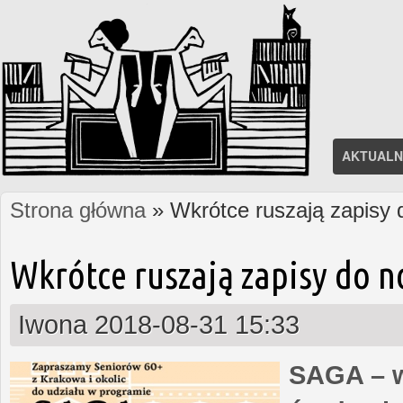
AKTUALN
Strona główna
» Wkrótce ruszają zapisy
Jesteś tutaj
Wkrótce ruszają zapisy do 
Iwona
2018-08-31 15:33
SAGA – w