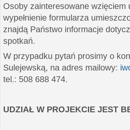
Osoby zainteresowane wzięciem u
wypełnienie formularza umieszczo
znajdą Państwo informacje dotyc
spotkań.
W przypadku pytań prosimy o kon
Sulejewską, na adres mailowy:
iw
tel.: 508 688 474.
UDZIAŁ W PROJEKCIE JEST 