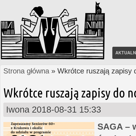
AKTUALN
Strona główna
» Wkrótce ruszają zapisy
Jesteś tutaj
Wkrótce ruszają zapisy do 
Iwona
2018-08-31 15:33
SAGA – w