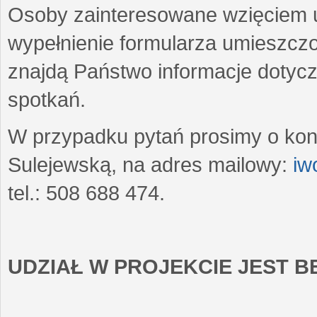
Osoby zainteresowane wzięciem u
wypełnienie formularza umieszczo
znajdą Państwo informacje dotyc
spotkań.
W przypadku pytań prosimy o kon
Sulejewską, na adres mailowy:
iw
tel.: 508 688 474.
UDZIAŁ W PROJEKCIE JEST 