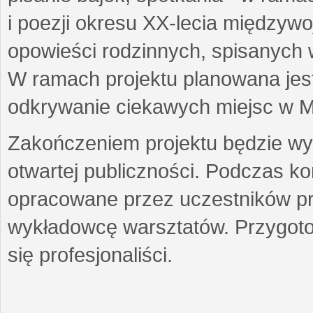
i poezji okresu XX-lecia międzyw
opowieści rodzinnych, spisanych
W ramach projektu planowana jest
odkrywanie ciekawych miejsc w M
Zakończeniem projektu będzie wys
otwartej publiczności. Podczas k
opracowane przez uczestników p
wykładowcę warsztatów. Przygot
się profesjonaliści.