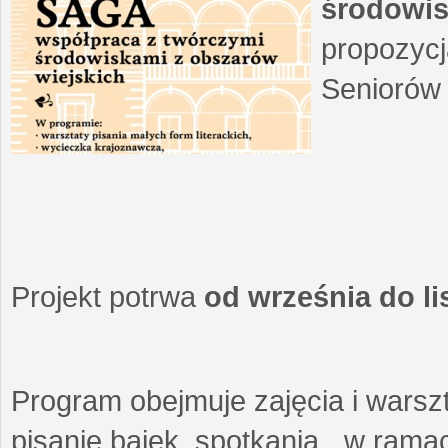
środowis
propozycj
Seniorów 
Projekt potrwa
od września do l
Program obejmuje zajęcia i warszt
pisanie bajek, spotkania w ramach