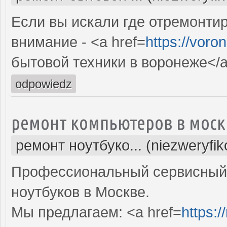
Если вы искали где отремонтир
внимание - <a href=
https://voro
бытовой техники в воронеже</
odpowiedz
ремонт компьютеров в моск
ремонт ноутбуко... (niezweryfi
Профессиональный сервисный 
ноутбуков в Москве.
Мы предлагаем: <a href=
https: