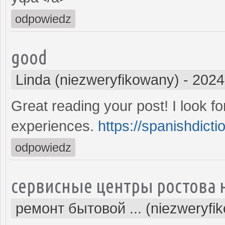
odpowiedz
good
Linda (niezweryfikowany)
-
2024
Great reading your post! I look f
experiences.
https://spanishdicti
odpowiedz
сервисные центры ростова 
ремонт бытовой ... (niezweryfi