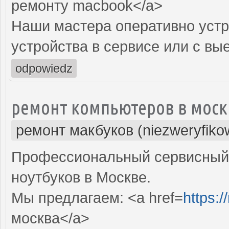
ремонту macbook</a>
Наши мастера оперативно устр
устройства в сервисе или с вы
odpowiedz
ремонт компьютеров в моск
ремонт макбуков (niezweryfiko
Профессиональный сервисный 
ноутбуков в Москве.
Мы предлагаем: <a href=
https:
москва</a>