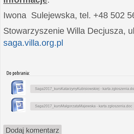
Iwona Sulejewska, tel. +48 502 5
Stowarzyszenie Willa Decjusza, ul
saga.villa.org.pl
Do pobrania:
Saga2017_kursKatarzynyKubisiowskiej - karta zgłoszenia.d
Saga2017_kursMałgorzataMajewska - karta zgłoszenia.doc
Dodaj komentarz