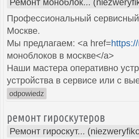
Ремонт моноблок... (niezweryf
Профессиональный сервисный 
Москве.
Мы предлагаем: <a href=
https:
моноблоков в москве</a>
Наши мастера оперативно устр
устройства в сервисе или с вы
odpowiedz
ремонт гироскутеров
Ремонт гироскут... (niezweryfi