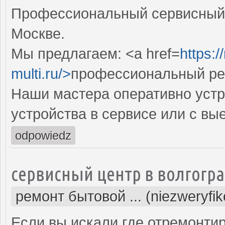
Профессиональный сервисный 
Москве.
Мы предлагаем: <a href=
https:
multi.ru/>
профессиональный ре
Наши мастера оперативно устр
устройства в сервисе или с вы
odpowiedz
сервисный центр в волгогр
ремонт бытовой ... (niezweryfi
Если вы искали где отремонтир