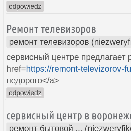
odpowiedz
Ремонт телевизоров
ремонт телевизоров (niezweryf
сервисный центре предлагает р
href=
https://remont-televizorov-f
недорого</a>
odpowiedz
сервисный центр в воронеж
ремонт бытовой ... (niezweryfi