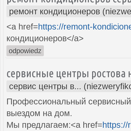
ремонт кондиционеров (niezwe
<a href=
https://remont-kondicion
кондиционеров</a>
odpowiedz
сервисные центры ростова 
сервис центры в... (niezweryfi
Профессиональный сервисный 
выездом на дом.
Мы предлагаем:<a href=
https:/