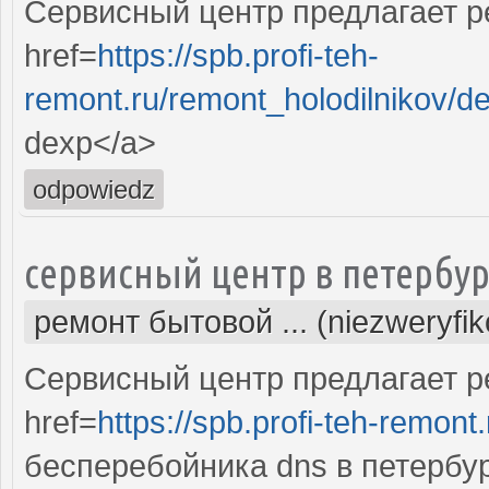
Сервисный центр предлагает р
href=
https://spb.profi-teh-
remont.ru/remont_holodilnikov/d
dexp</a>
odpowiedz
сервисный центр в петербур
ремонт бытовой ... (niezweryfi
Сервисный центр предлагает р
href=
https://spb.profi-teh-remon
бесперебойника dns в петербу