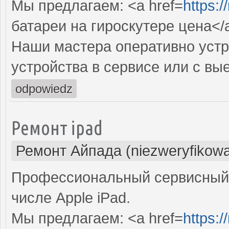
Мы предлагаем: <a href=
https:
батареи на гироскутере цена</
Наши мастера оперативно устр
устройства в сервисе или с вы
odpowiedz
Ремонт ipad
Ремонт Айпада (niezweryfikow
Профессиональный сервисный 
числе Apple iPad.
Мы предлагаем: <a href=
https:/