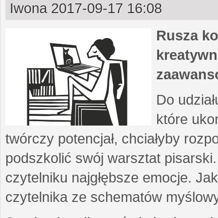
Iwona
2017-09-17 16:08
Rusza ko
kreatywn
zaawans
Do udział
które uko
twórczy potencjał, chciałyby roz
podszkolić swój warsztat pisarski
czytelniku najgłębsze emocje. Ja
czytelnika ze schematów myślow