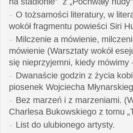
na stadionie” z „Pochwały nudy”
O tożsamości literatury, w liter
wokół fragmentu powieści Siri H
Milczenie a mówienie, milczeni
mówienie (Warsztaty wokół esej
się nieprzyjemni, kiedy mówimy - 
Dwanaście godzin z życia kobi
piosenek Wojciecha Młynarskie
Bez marzeń i z marzeniami. (
Charlesa Bukowskiego z tomu „T
List do ulubionego artysty.