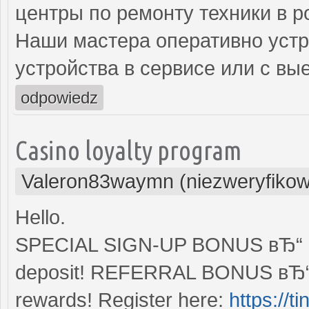
центры по ремонту техники в р
Наши мастера оперативно устр
устройства в сервисе или с вы
odpowiedz
Casino loyalty program
Valeron83waymn (niezweryfiko
Hello.
SPECIAL SIGN-UP BONUS вЂ“ Enj
deposit! REFERRAL BONUS вЂ“ S
rewards! Register here:
https://t