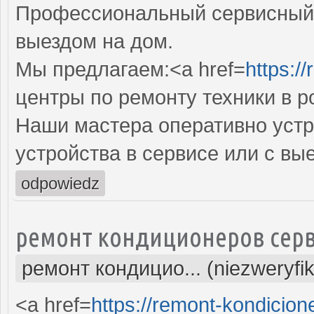
Профессиональный сервисный 
выездом на дом.
Мы предлагаем:<a href=
https:/
центры по ремонту техники в р
Наши мастера оперативно устр
устройства в сервисе или с вы
odpowiedz
ремонт кондиционеров серв
ремонт кондицио... (niezweryfi
<a href=
https://remont-kondicion