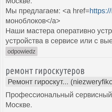
Москве.
Мы предлагаем: <a href=
https:
моноблоков</a>
Наши мастера оперативно устр
устройства в сервисе или с вы
odpowiedz
ремонт гироскутеров
Ремонт гироскут... (niezweryfi
Профессиональный сервисный ц
Москве.