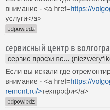
внимание - <a href=
https://volg
услуги</a>
odpowiedz
сервисный центр в волгогр
сервис профи во... (niezweryfi
Если вы искали где отремонтир
внимание - <a href=
https://volgo
remont.ru/>
техпрофи</a>
odpowiedz