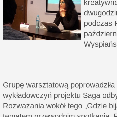
kreatywne
dwugodzin
podczas F
październ
Wyspiańsk
Grupę warsztatową poprowadziła 
wykładowczyń projektu Saga odby
Rozważania wokół tego „Gdzie biją
tematem przewodnim spotkania. 