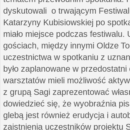
dyskutowali o trwającym Festiwal
Katarzyny Kubisiowskiej po spotk
miało miejsce podczas festiwalu. 
gościach, między innymi Oldze T
uczestnictwa w spotkaniu z uznaną
było zaplanowane w przedostatni 
warsztatów mieli możliwość aktyw
z grupą Sagi zaprezentować własne
dowiedzieć się, że wyobraźnia pisa
glebą jest również erudycja i auto
zaistnienia uczestników projektu 