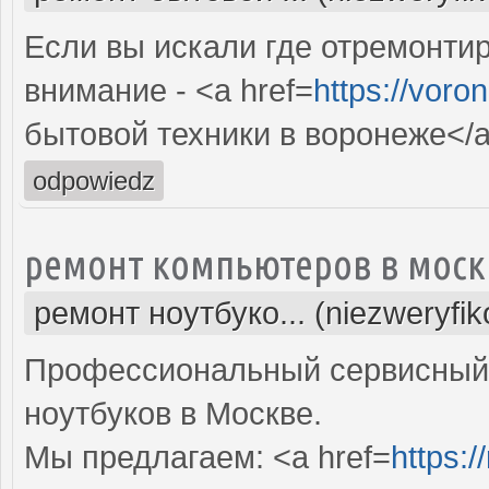
Если вы искали где отремонтир
внимание - <a href=
https://voro
бытовой техники в воронеже</
odpowiedz
ремонт компьютеров в моск
ремонт ноутбуко... (niezweryfi
Профессиональный сервисный 
ноутбуков в Москве.
Мы предлагаем: <a href=
https: