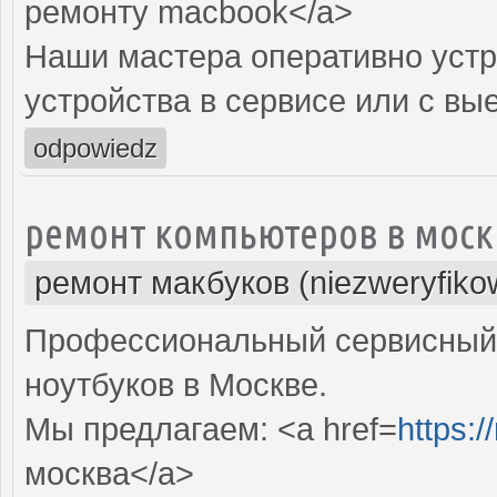
ремонту macbook</a>
Наши мастера оперативно устр
устройства в сервисе или с вы
odpowiedz
ремонт компьютеров в моск
ремонт макбуков (niezweryfiko
Профессиональный сервисный 
ноутбуков в Москве.
Мы предлагаем: <a href=
https:
москва</a>