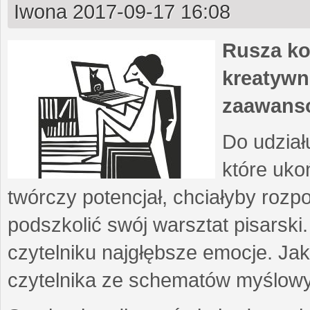
Iwona
2017-09-17 16:08
Rusza ko
kreatywn
zaawans
Do udział
które uko
twórczy potencjał, chciałyby roz
podszkolić swój warsztat pisarski
czytelniku najgłębsze emocje. Ja
czytelnika ze schematów myślow