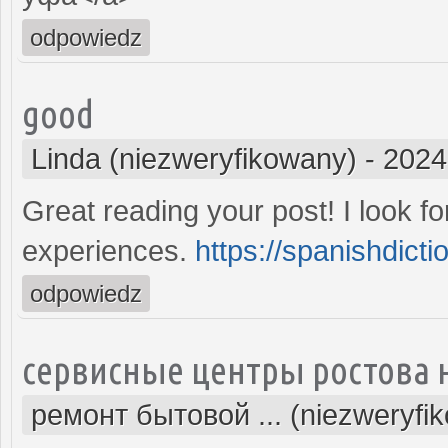
odpowiedz
good
Linda (niezweryfikowany)
-
2024
Great reading your post! I look f
experiences.
https://spanishdicti
odpowiedz
сервисные центры ростова 
ремонт бытовой ... (niezweryfi