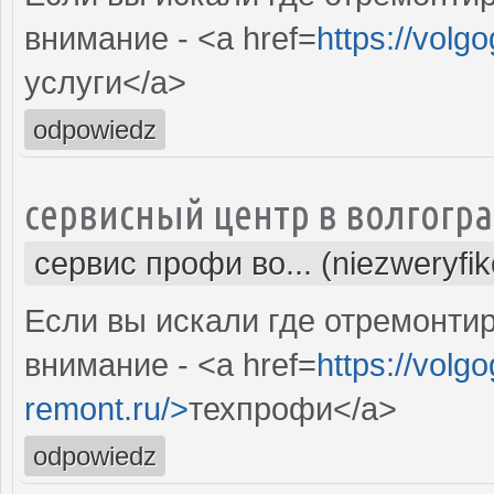
внимание - <a href=
https://volg
услуги</a>
odpowiedz
сервисный центр в волгогр
сервис профи во... (niezweryfi
Если вы искали где отремонтир
внимание - <a href=
https://volgo
remont.ru/>
техпрофи</a>
odpowiedz