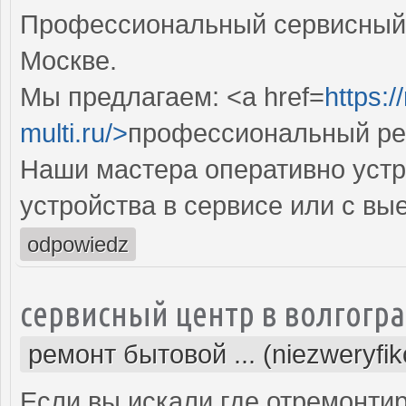
Профессиональный сервисный 
Москве.
Мы предлагаем: <a href=
https:
multi.ru/>
профессиональный ре
Наши мастера оперативно устр
устройства в сервисе или с вы
odpowiedz
сервисный центр в волгогр
ремонт бытовой ... (niezweryfi
Если вы искали где отремонтир