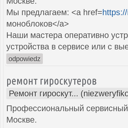
Москве.
Мы предлагаем: <a href=
https:
моноблоков</a>
Наши мастера оперативно устр
устройства в сервисе или с вы
odpowiedz
ремонт гироскутеров
Ремонт гироскут... (niezweryfi
Профессиональный сервисный ц
Москве.