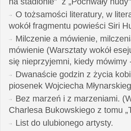
na stadionie” z „Pochwały nudy”
O tożsamości literatury, w liter
wokół fragmentu powieści Siri H
Milczenie a mówienie, milczeni
mówienie (Warsztaty wokół esej
się nieprzyjemni, kiedy mówimy - 
Dwanaście godzin z życia kobi
piosenek Wojciecha Młynarskie
Bez marzeń i z marzeniami. (
Charlesa Bukowskiego z tomu „T
List do ulubionego artysty.