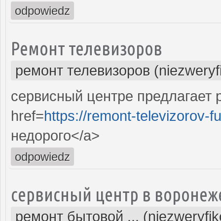
odpowiedz
Ремонт телевизоров
ремонт телевизоров (niezweryf
сервисный центре предлагает р
href=
https://remont-televizorov-f
недорого</a>
odpowiedz
сервисный центр в воронеж
ремонт бытовой ... (niezweryfi