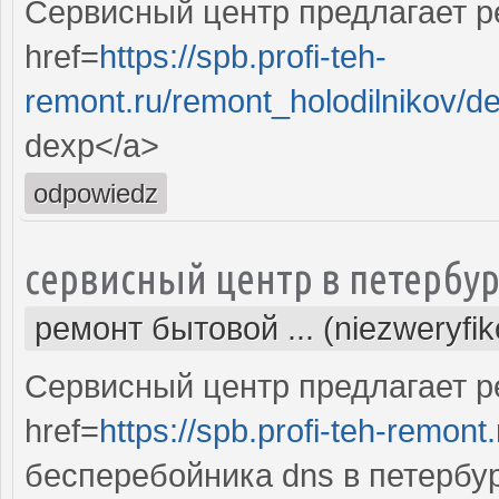
Сервисный центр предлагает р
href=
https://spb.profi-teh-
remont.ru/remont_holodilnikov/d
dexp</a>
odpowiedz
сервисный центр в петербур
ремонт бытовой ... (niezweryfi
Сервисный центр предлагает р
href=
https://spb.profi-teh-remon
бесперебойника dns в петербу