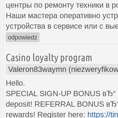
центры по ремонту техники в р
Наши мастера оперативно устр
устройства в сервисе или с вы
odpowiedz
Casino loyalty program
Valeron83waymn (niezweryfiko
Hello.
SPECIAL SIGN-UP BONUS вЂ“ Enj
deposit! REFERRAL BONUS вЂ“ S
rewards! Register here:
https://t