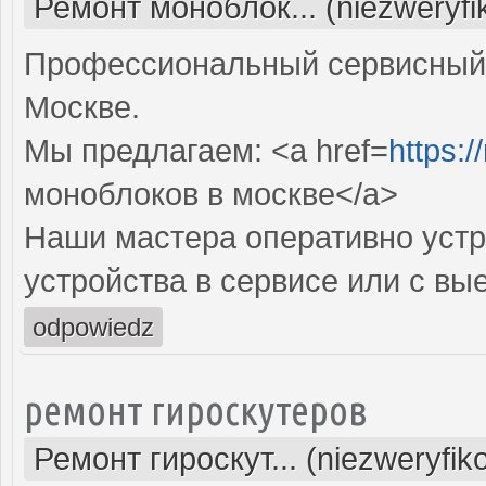
Ремонт моноблок... (niezweryf
Профессиональный сервисный 
Москве.
Мы предлагаем: <a href=
https:
моноблоков в москве</a>
Наши мастера оперативно устр
устройства в сервисе или с вы
odpowiedz
ремонт гироскутеров
Ремонт гироскут... (niezweryfi