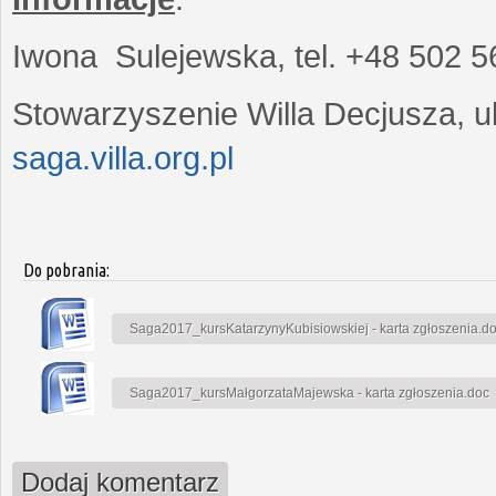
Iwona Sulejewska, tel. +48 502 5
Stowarzyszenie Willa Decjusza, ul
saga.villa.org.pl
Do pobrania:
Saga2017_kursKatarzynyKubisiowskiej - karta zgłoszenia.d
Saga2017_kursMałgorzataMajewska - karta zgłoszenia.doc
Dodaj komentarz