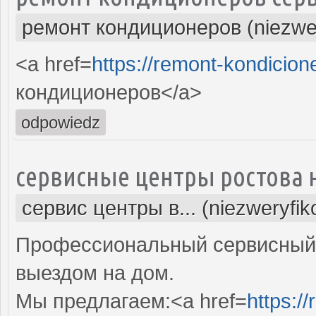
ремонт кондиционеров (niezwe
<a href=
https://remont-kondicion
кондиционеров</a>
odpowiedz
сервисные центры ростова 
сервис центры в... (niezweryfi
Профессиональный сервисный 
выездом на дом.
Мы предлагаем:<a href=
https:/