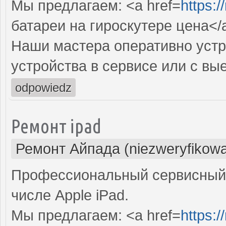
Мы предлагаем: <a href=
https:
батареи на гироскутере цена</
Наши мастера оперативно устр
устройства в сервисе или с вы
odpowiedz
Ремонт ipad
Ремонт Айпада (niezweryfikow
Профессиональный сервисный 
числе Apple iPad.
Мы предлагаем: <a href=
https:/