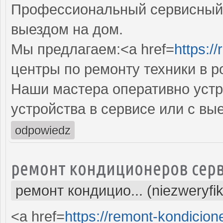
Профессиональный сервисный 
выездом на дом.
Мы предлагаем:<a href=
https:/
центры по ремонту техники в р
Наши мастера оперативно устр
устройства в сервисе или с вы
odpowiedz
ремонт кондиционеров серв
ремонт кондицио... (niezweryfi
<a href=
https://remont-kondicion