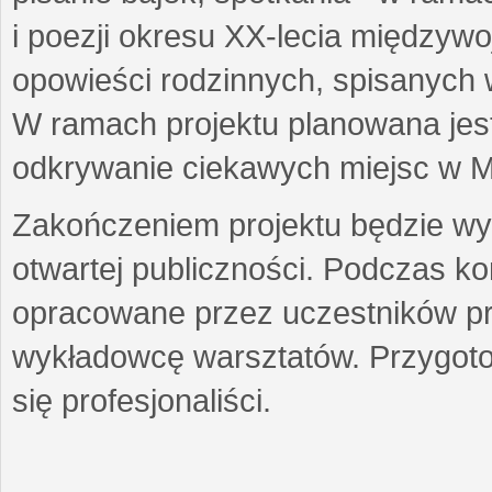
i poezji okresu XX-lecia międzyw
opowieści rodzinnych, spisanych
W ramach projektu planowana jest
odkrywanie ciekawych miejsc w M
Zakończeniem projektu będzie wys
otwartej publiczności. Podczas k
opracowane przez uczestników p
wykładowcę warsztatów. Przygot
się profesjonaliści.