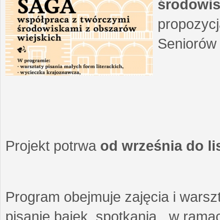
środowis
propozycj
Seniorów 
Projekt potrwa
od września do l
Program obejmuje zajęcia i warszt
pisanie bajek, spotkania w ramach