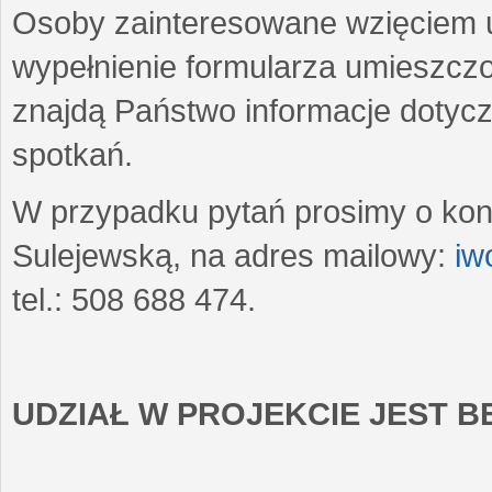
Osoby zainteresowane wzięciem u
wypełnienie formularza umieszczo
znajdą Państwo informacje dotyc
spotkań.
W przypadku pytań prosimy o kon
Sulejewską, na adres mailowy:
iw
tel.: 508 688 474.
UDZIAŁ W PROJEKCIE JEST 