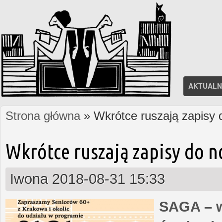
AKTUALN
Strona główna
» Wkrótce ruszają zapisy
Jesteś tutaj
Wkrótce ruszają zapisy do 
Iwona
2018-08-31 15:33
SAGA – w