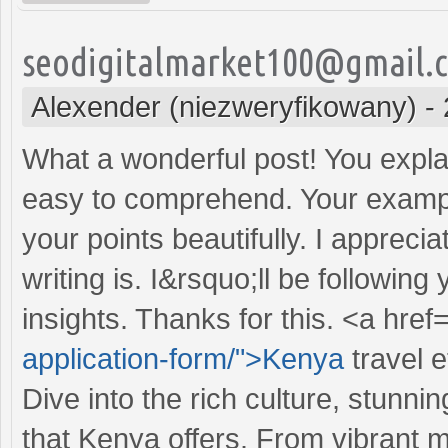
seodigitalmarket100@gmail.
Alexender (niezweryfikowany)
-
What a wonderful post! You explai
easy to comprehend. Your exampl
your points beautifully. I apprec
writing is. I&rsquo;ll be followin
insights. Thanks for this. <a href=
application-form/">Kenya
travel e
Dive into the rich culture, stunni
that Kenya offers. From vibrant 