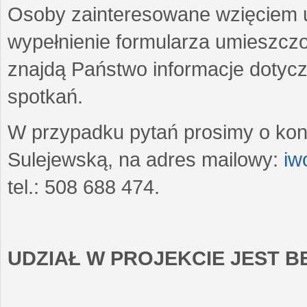
Osoby zainteresowane wzięciem u
wypełnienie formularza umieszczo
znajdą Państwo informacje dotyc
spotkań.
W przypadku pytań prosimy o kon
Sulejewską, na adres mailowy:
iw
tel.: 508 688 474.
UDZIAŁ W PROJEKCIE JEST 