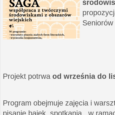
środowis
propozycj
Seniorów 
Projekt potrwa
od września do l
Program obejmuje zajęcia i warszt
pisanie bajek, spotkania w ramach