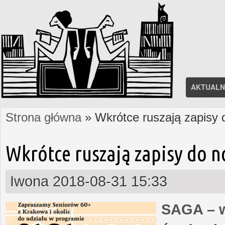
AKTUALN
Strona główna
» Wkrótce ruszają zapisy
Jesteś tutaj
Wkrótce ruszają zapisy do 
Iwona
2018-08-31 15:33
SAGA – w