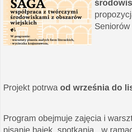
środowis
propozycj
Seniorów 
Projekt potrwa
od września do l
Program obejmuje zajęcia i warszt
pisanie bajek, spotkania w ramach