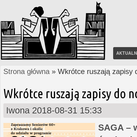
AKTUALN
Strona główna
» Wkrótce ruszają zapisy
Jesteś tutaj
Wkrótce ruszają zapisy do 
Iwona
2018-08-31 15:33
SAGA – w