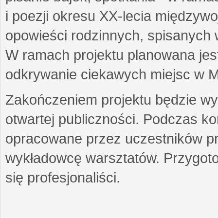
i poezji okresu XX-lecia międzyw
opowieści rodzinnych, spisanych
W ramach projektu planowana jest
odkrywanie ciekawych miejsc w M
Zakończeniem projektu będzie wys
otwartej publiczności. Podczas k
opracowane przez uczestników p
wykładowcę warsztatów. Przygot
się profesjonaliści.