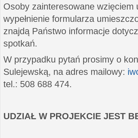
Osoby zainteresowane wzięciem u
wypełnienie formularza umieszczo
znajdą Państwo informacje dotyc
spotkań.
W przypadku pytań prosimy o kon
Sulejewską, na adres mailowy:
iw
tel.: 508 688 474.
UDZIAŁ W PROJEKCIE JEST 