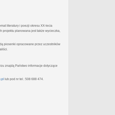
at literatury i poezji okresu XX-lecia
 projektu planowana jest także wycieczka,
będą piosenki opracowane przez uczestników
liści.
rzu znajdą Państwo informacje dotyczące
.pl
lub pod nr tel.: 508 688 474.