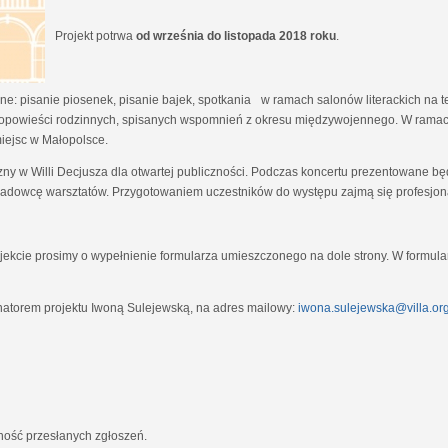
Projekt potrwa
od września do listopada 2018 roku
.
e: pisanie piosenek, pisanie bajek, spotkania w ramach salonów literackich na tem
opowieści rodzinnych, spisanych wspomnień z okresu międzywojennego. W ramach
miejsc w Małopolsce.
zny w Willi Decjusza dla otwartej publiczności. Podczas koncertu prezentowane 
adowcę warsztatów. Przygotowaniem uczestników do występu zajmą się profesjona
ekcie prosimy o wypełnienie formularza umieszczonego na dole strony. W formula
natorem projektu Iwoną Sulejewską, na adres mailowy:
iwona.sulejewska@villa.org
jność przesłanych zgłoszeń.