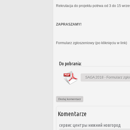
Rekrutacja do projektu potrwa od 3 do 15 wrz
ZAPRASZAMY!
Formularz zgłoszeniowy (po kliknięciu w link)
Do pobrania:
SAGA 2018 - Formularz zgł
Dodaj komentarz
Komentarze
сервис центры нижний новгород