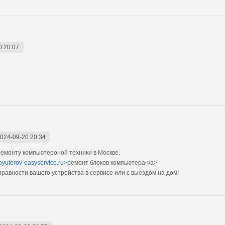
0 20:07
024-09-20 20:34
емонту компьютероной техники в Москве.
pyuterov-easyservice.ru>
ремонт блоков компьютера</a>
авности вашего устройства в сервисе или с выездом на дом!