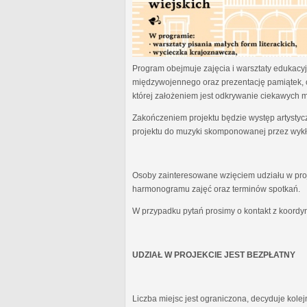
Program obejmuje zajęcia i warsztaty edukacyjn
międzywojennego oraz prezentację pamiątek, 
której założeniem jest odkrywanie ciekawych 
Zakończeniem projektu będzie występ artystyc
projektu do muzyki skomponowanej przez wykł
Osoby zainteresowane wzięciem udziału w proj
harmonogramu zajęć oraz terminów spotkań.
W przypadku pytań prosimy o kontakt z koordy
UDZIAŁ W PROJEKCIE JEST BEZPŁATNY
Liczba miejsc jest ograniczona, decyduje kole