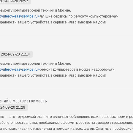
2024-09-20 20:57
емонту компьютероной техники в Москве.
pyuterov-easyservice.ru>
лучшие сервисы по ремонту компьютеров</a>
авности вашего устройства в сервисе или с выездом на дом!
-
2024-09-20 21:14
емонту компьютероной техники в Москве.
pyuterov-easyservice.ru>
ремонт компьютеров в москве недорого</a>
авности вашего устройства в сервисе или с выездом на дом!
ений в москве стоимость
24-09-20 21:29
е — это трудоемкий этап, что включает соблюдение всех правовых норм и ре
абочего пространства, необходимо оформить соответствующее утверждение. 
уг по узакониванию изменений и помощи на всех шагов. Опытные профессион