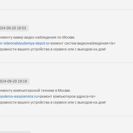
024-09-20 18:53
емонту камер видео наблюдения по Москве.
mer-videonablyudeniya-depot.ru>
ремонт систем видеонаблюдения</a>
авности вашего устройства в сервисе или с выездом на дом!
024-09-20 19:19
емонту компьютероной техники в Москве.
pyuterov-easyservice.ru>
ремонт компьютеров адреса</a>
авности вашего устройства в сервисе или с выездом на дом!