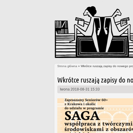
Strona główna
» Wkrótce ruszają zapisy do nowego pr
Jesteś tutaj
Wkrótce ruszają zapisy do n
Iwona
2018-08-31 15:33