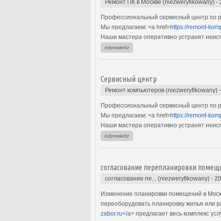
Ремонт ПК в Москве (niezweryfikowany)
-
Профессиональный сервисный центр по р
Мы предлагаем: <a href=
https://remont-kom
Наши мастера оперативно устранят неиспр
odpowiedz
Сервисный центр
Ремонт компьютеров (niezweryfikowany)
Профессиональный сервисный центр по р
Мы предлагаем: <a href=
https://remont-kom
Наши мастера оперативно устранят неиспр
odpowiedz
согласование перепланировки помещ
согласование пе... (niezweryfikowany)
-
20
Изменение планировки помещений в Москв
переоборудовать планировку жилья или р
zabor.ru</a>
предлагает весь комплекс усл