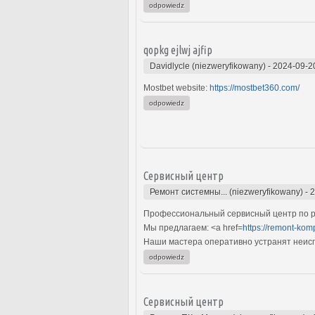
odpowiedz
qopkg ejlwj ajfip
Davidlycle (niezweryfikowany)
-
2024-09-2
Mostbet website:
https://mostbet360.com/
odpowiedz
Сервисный центр
Ремонт системны... (niezweryfikowany)
-
2
Профессиональный сервисный центр по р
Мы предлагаем: <a href=
https://remont-kom
Наши мастера оперативно устранят неиспр
odpowiedz
Сервисный центр