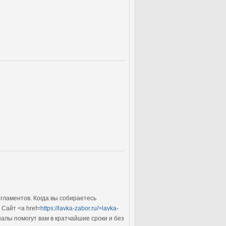
гламентов. Когда вы собираетесь
Сайт <a href=
https://lavka-zabor.ru/>lavka-
алы помогут вам в кратчайшие сроки и без