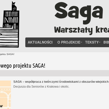
AKTUALNOŚCI
O PROJEKCIE
TEKSTY
BI
ojektu SAGA!
owego projektu SAGA!
SAGA – współpraca z twórczymi środowiskami z obszarów wiejskic
Decjusza dla Seniorów z Krakowa i okolic.