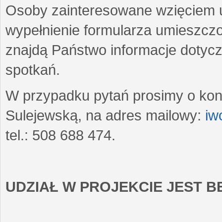
Osoby zainteresowane wzięciem u
wypełnienie formularza umieszczo
znajdą Państwo informacje dotyc
spotkań.
W przypadku pytań prosimy o kon
Sulejewską, na adres mailowy:
iw
tel.: 508 688 474.
UDZIAŁ W PROJEKCIE JEST 