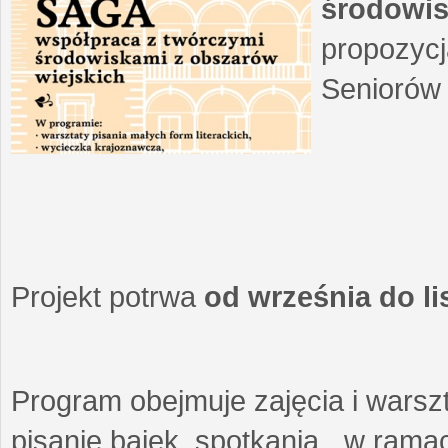
środowis
propozycj
Seniorów 
Projekt potrwa
od września do l
Program obejmuje zajęcia i warszt
pisanie bajek, spotkania w ramach