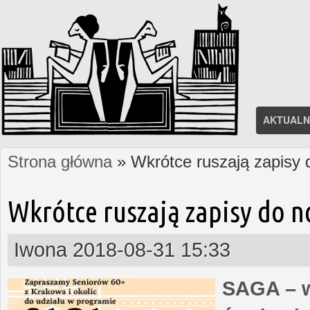
AKTUALN
Strona główna
» Wkrótce ruszają zapisy
Jesteś tutaj
Wkrótce ruszają zapisy do 
Iwona
2018-08-31 15:33
SAGA – w