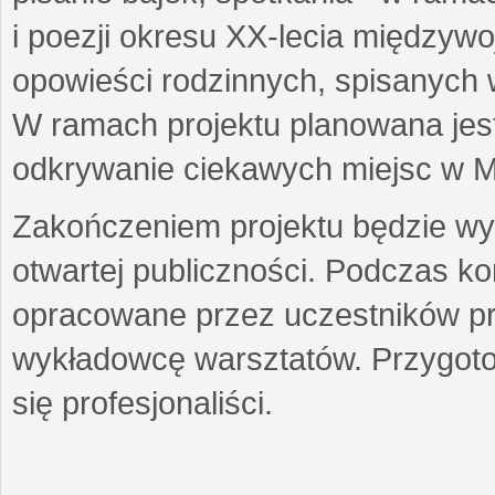
i poezji okresu XX-lecia międzyw
opowieści rodzinnych, spisanych
W ramach projektu planowana jest
odkrywanie ciekawych miejsc w M
Zakończeniem projektu będzie wys
otwartej publiczności. Podczas k
opracowane przez uczestników p
wykładowcę warsztatów. Przygot
się profesjonaliści.