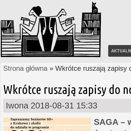
AKTUALN
Strona główna
» Wkrótce ruszają zapisy
Jesteś tutaj
Wkrótce ruszają zapisy do 
Iwona
2018-08-31 15:33
SAGA – w