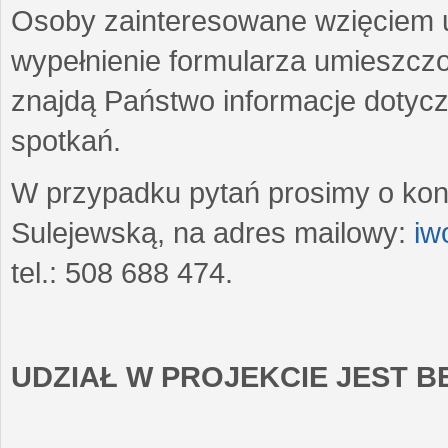
Osoby zainteresowane wzięciem u
wypełnienie formularza umieszczo
znajdą Państwo informacje dotyc
spotkań.
W przypadku pytań prosimy o kon
Sulejewską, na adres mailowy:
iw
tel.: 508 688 474.
UDZIAŁ W PROJEKCIE JEST 