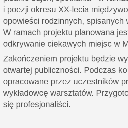
i poezji okresu XX-lecia międzyw
opowieści rodzinnych, spisanych
W ramach projektu planowana jest
odkrywanie ciekawych miejsc w M
Zakończeniem projektu będzie wys
otwartej publiczności. Podczas k
opracowane przez uczestników p
wykładowcę warsztatów. Przygot
się profesjonaliści.