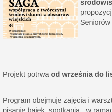
środowis
propozycj
Seniorów 
Projekt potrwa
od września do l
Program obejmuje zajęcia i warszt
pisanie bajek, spotkania w ramach