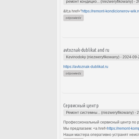
ремонт кондицио... (niezweryfikowany)
-
2
&lt;a href="
https://remont-kondicionerov-wik.r
odpowiedz
avtoznak-dublikat and ru
Kevinodoky (niezweryfikowany)
-
2024-09-
https://avtoznak-dublikat.ru
odpowiedz
Сервисный центр
Ремонт системны... (niezweryfikowany)
-
2
Профессиональный сервисный центр по р
Мы предлагаем: <a href=
https://remont-kom
Наши мастера оперативно устранят неиспр