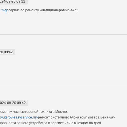
024-09-20 09:22
u"&gt;
сервис по ремонту кондиционеров&lt;/a&gt;
20 09:42
024-09-20 09:42
емонту компьютероной техники в Москве.
pyuterov-easyservice.ru>
ремонт системного блока компьютера цена</a>
авности вашего устройства в сервисе или с выездом на дом!