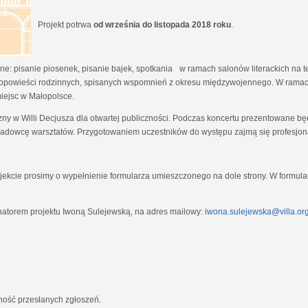
Projekt potrwa
od września do listopada 2018 roku
.
e: pisanie piosenek, pisanie bajek, spotkania w ramach salonów literackich na tem
opowieści rodzinnych, spisanych wspomnień z okresu międzywojennego. W ramach
miejsc w Małopolsce.
zny w Willi Decjusza dla otwartej publiczności. Podczas koncertu prezentowane 
adowcę warsztatów. Przygotowaniem uczestników do występu zajmą się profesjona
ekcie prosimy o wypełnienie formularza umieszczonego na dole strony. W formula
natorem projektu Iwoną Sulejewską, na adres mailowy:
iwona.sulejewska@villa.org
jność przesłanych zgłoszeń.