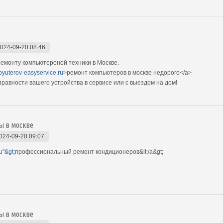
024-09-20 08:46
емонту компьютероной техники в Москве.
pyuterov-easyservice.ru>
ремонт компьютеров в москве недорого</a>
авности вашего устройства в сервисе или с выездом на дом!
ы в москве
024-09-20 09:07
u"&gt;
профессиональный ремонт кондиционеров&lt;/a&gt;
ы в москве