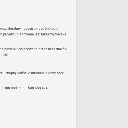
at literatury i poezji okresu XX-lecia
 projektu planowana jest także wycieczka,
będą piosenki opracowane przez uczestników
liści.
rzu znajdą Państwo informacje dotyczące
.pl
lub pod nr tel.: 508 688 474.