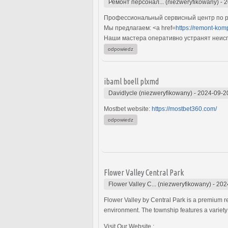
Ремонт персонал... (niezweryfikowany)
-
2
Профессиональный сервисный центр по р
Мы предлагаем: <a href=
https://remont-kom
Наши мастера оперативно устранят неиспр
odpowiedz
ibaml boell plxmd
Davidlycle (niezweryfikowany)
-
2024-09-2
Mostbet website:
https://mostbet360.com/
odpowiedz
Flower Valley Central Park
Flower Valley C... (niezweryfikowany)
-
202
Flower Valley by Central Park is a premium res
environment. The township features a variety o
Visit Our Website :