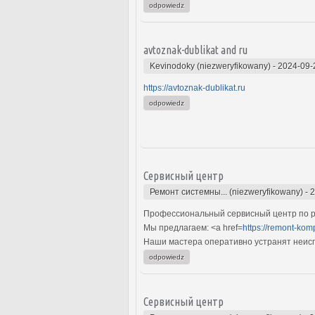
odpowiedz
avtoznak-dublikat and ru
Kevinodoky (niezweryfikowany)
-
2024-09-
https://avtoznak-dublikat.ru
odpowiedz
Сервисный центр
Ремонт системны... (niezweryfikowany)
-
2
Профессиональный сервисный центр по р
Мы предлагаем: <a href=
https://remont-kom
Наши мастера оперативно устранят неиспр
odpowiedz
Сервисный центр