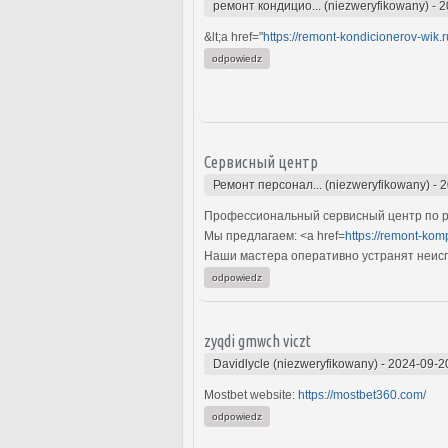
ремонт кондицио... (niezweryfikowany)
-
2
&lt;a href="
https://remont-kondicionerov-wik.r
odpowiedz
Сервисный центр
Ремонт персонал... (niezweryfikowany)
-
2
Профессиональный сервисный центр по р
Мы предлагаем: <a href=
https://remont-kom
Наши мастера оперативно устранят неиспр
odpowiedz
zyqdi gmwch viczt
Davidlycle (niezweryfikowany)
-
2024-09-2
Mostbet website:
https://mostbet360.com/
odpowiedz