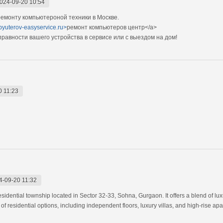
024-09-20 10:54
емонту компьютероной техники в Москве.
pyuterov-easyservice.ru>
ремонт компьютеров центр</a>
авности вашего устройства в сервисе или с выездом на дом!
0 11:23
4-09-20 11:32
idential township located in Sector 32-33, Sohna, Gurgaon. It offers a blend of luxu
f residential options, including independent floors, luxury villas, and high-rise ap