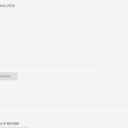
eśnia 2018
oszenia
ы в москве