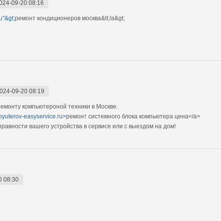
024-09-20 08:16
u"&gt;
ремонт кондиционеров москва&lt;/a&gt;
024-09-20 08:19
емонту компьютероной техники в Москве.
pyuterov-easyservice.ru>
ремонт системного блока компьютера цена</a>
авности вашего устройства в сервисе или с выездом на дом!
0 08:30