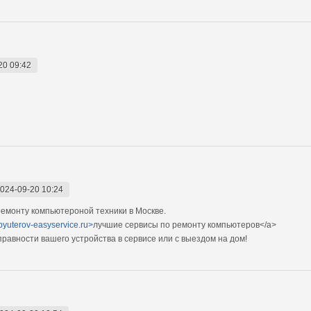
20 09:42
024-09-20 10:24
емонту компьютероной техники в Москве.
pyuterov-easyservice.ru>
лучшие сервисы по ремонту компьютеров</a>
авности вашего устройства в сервисе или с выездом на дом!