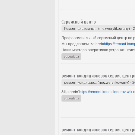
Сервисный центр
Ремонт системны... (niezweryfikowany)
-
2
Профессиональный сервисный центр по р
Мы предлагаем: <a href=
https://remont-kom
Наши мастера оперативно устранят неиспр
odpowiedz
ремонт кондиционеров сервис центр
ремонт кондицио... (niezweryfikowany)
-
2
&lt;a href="
https://remont-kondicionerov-wik.r
odpowiedz
ремонт кондиционеров сервис центр