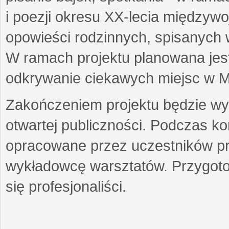
i poezji okresu XX-lecia międzyw
opowieści rodzinnych, spisanych
W ramach projektu planowana jest
odkrywanie ciekawych miejsc w M
Zakończeniem projektu będzie wys
otwartej publiczności. Podczas k
opracowane przez uczestników p
wykładowcę warsztatów. Przygot
się profesjonaliści.