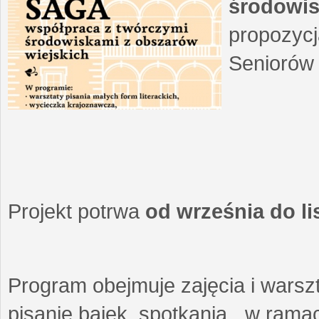
środowis
propozycj
Seniorów 
Projekt potrwa
od września do l
Program obejmuje zajęcia i warszt
pisanie bajek, spotkania w ramach