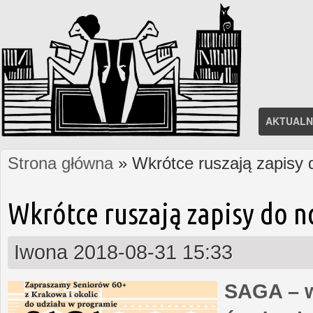
AKTUALN
Strona główna
» Wkrótce ruszają zapisy
Jesteś tutaj
Wkrótce ruszają zapisy do 
Iwona
2018-08-31 15:33
SAGA – w