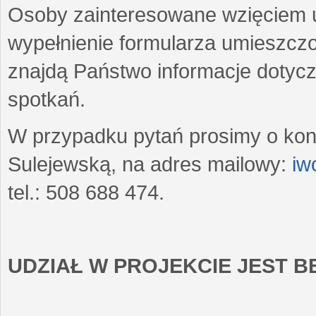
Osoby zainteresowane wzięciem u
wypełnienie formularza umieszczo
znajdą Państwo informacje dotyc
spotkań.
W przypadku pytań prosimy o kon
Sulejewską, na adres mailowy:
iw
tel.: 508 688 474.
UDZIAŁ W PROJEKCIE JEST 