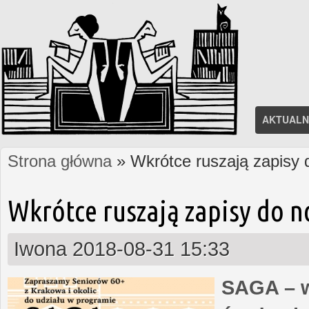
AKTUALN
Strona główna
» Wkrótce ruszają zapisy
Jesteś tutaj
Wkrótce ruszają zapisy do 
Iwona
2018-08-31 15:33
SAGA – w