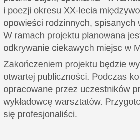
i poezji okresu XX-lecia międzyw
opowieści rodzinnych, spisanych
W ramach projektu planowana jest
odkrywanie ciekawych miejsc w M
Zakończeniem projektu będzie wys
otwartej publiczności. Podczas k
opracowane przez uczestników p
wykładowcę warsztatów. Przygot
się profesjonaliści.