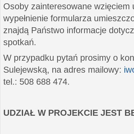
Osoby zainteresowane wzięciem u
wypełnienie formularza umieszczo
znajdą Państwo informacje dotyc
spotkań.
W przypadku pytań prosimy o kon
Sulejewską, na adres mailowy:
iw
tel.: 508 688 474.
UDZIAŁ W PROJEKCIE JEST 