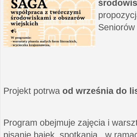
środowis
propozycj
Seniorów 
Projekt potrwa
od września do l
Program obejmuje zajęcia i warszt
pisanie bajek, spotkania w ramach