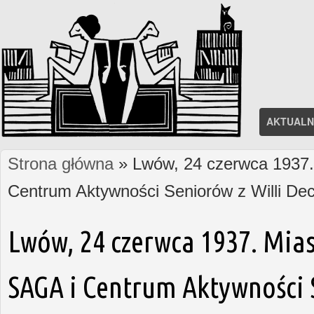
AKTUALN
Strona główna
» Lwów, 24 czerwca 1937. 
Jesteś tutaj
Centrum Aktywności Seniorów z Willi D
Lwów, 24 czerwca 1937. Mias
SAGA i Centrum Aktywności S