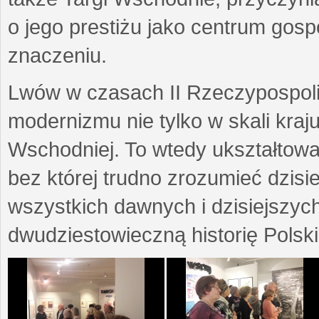
o jego prestiżu jako centrum go
znaczeniu.
Lwów w czasach II Rzeczypospoli
modernizmu nie tylko w skali kraj
Wschodniej. To wtedy ukształtow
bez której trudno zrozumieć dzisi
wszystkich dawnych i dzisiejszyc
dwudziestowieczną historię Polski