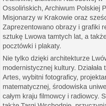
Ossolińskich, Archiwum Polskiej 
Misjonarzy w Krakowie oraz sześc
Zaprezentowano obrazy i grafiki r
sztukę Lwowa tamtych lat, a także
pocztówki i plakaty.
Nie tylko dzięki architekturze Lw
modernistycznej kultury. Działała
Artes, wybitni fotograficy, projekt
matematycznej, środowiska uniwer
całym kraju filmowcy i radiowcy
także Targi Wschodnie, przyczynia