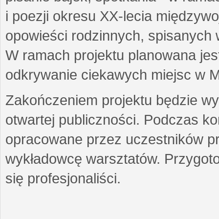
i poezji okresu XX-lecia międzyw
opowieści rodzinnych, spisanych
W ramach projektu planowana jest
odkrywanie ciekawych miejsc w M
Zakończeniem projektu będzie wys
otwartej publiczności. Podczas k
opracowane przez uczestników p
wykładowcę warsztatów. Przygot
się profesjonaliści.