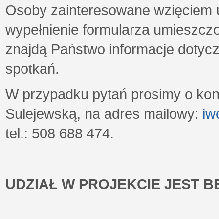
Osoby zainteresowane wzięciem u
wypełnienie formularza umieszczo
znajdą Państwo informacje dotyc
spotkań.
W przypadku pytań prosimy o kon
Sulejewską, na adres mailowy:
iw
tel.: 508 688 474.
UDZIAŁ W PROJEKCIE JEST 