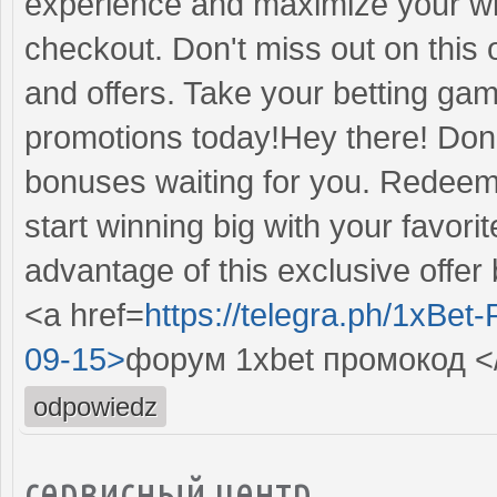
experience and maximize your wi
checkout. Don't miss out on this 
and offers. Take your betting gam
promotions today!Hey there! Don'
bonuses waiting for you. Redeem
start winning big with your favor
advantage of this exclusive offer b
<a href=
https://telegra.ph/1xBe
09-15>
форум 1xbet промокод <
odpowiedz
сервисный центр