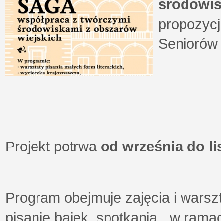
środowis
propozycj
Seniorów 
Projekt potrwa
od września do l
Program obejmuje zajęcia i warszt
pisanie bajek, spotkania w ramach