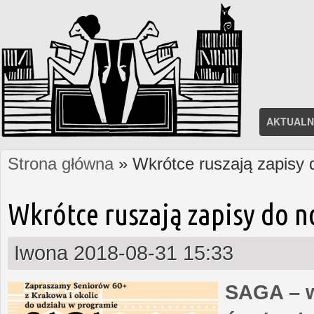
AKTUALN
Strona główna
» Wkrótce ruszają zapisy
Jesteś tutaj
Wkrótce ruszają zapisy do 
Iwona
2018-08-31 15:33
SAGA – w