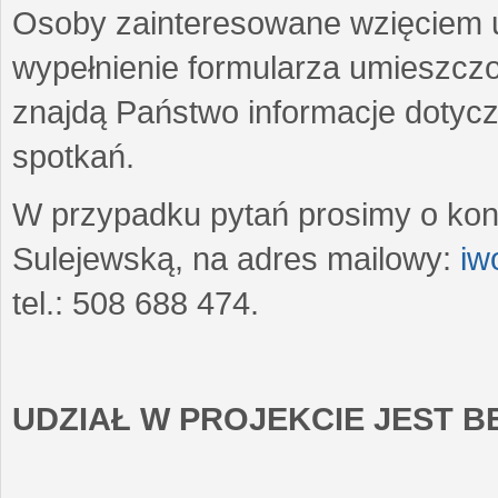
Osoby zainteresowane wzięciem u
wypełnienie formularza umieszczo
znajdą Państwo informacje dotyc
spotkań.
W przypadku pytań prosimy o kon
Sulejewską, na adres mailowy:
iw
tel.: 508 688 474.
UDZIAŁ W PROJEKCIE JEST 