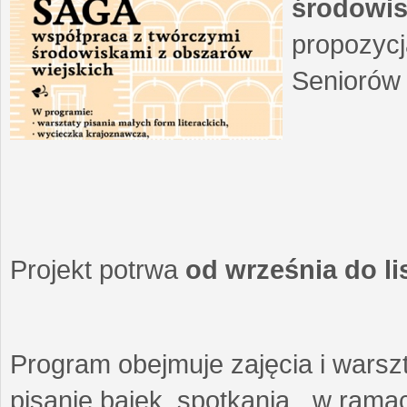
środowis
propozycj
Seniorów 
Projekt potrwa
od września do l
Program obejmuje zajęcia i warszt
pisanie bajek, spotkania w ramach