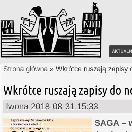
AKTUALN
Strona główna
» Wkrótce ruszają zapisy
Jesteś tutaj
Wkrótce ruszają zapisy do 
Iwona
2018-08-31 15:33
SAGA – w