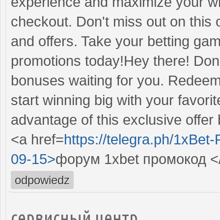
experience and maximize your wi
checkout. Don't miss out on this 
and offers. Take your betting gam
promotions today!Hey there! Don'
bonuses waiting for you. Redeem
start winning big with your favor
advantage of this exclusive offer b
<a href=
https://telegra.ph/1xBe
09-15>
форум 1xbet промокод <
odpowiedz
сервисный центр