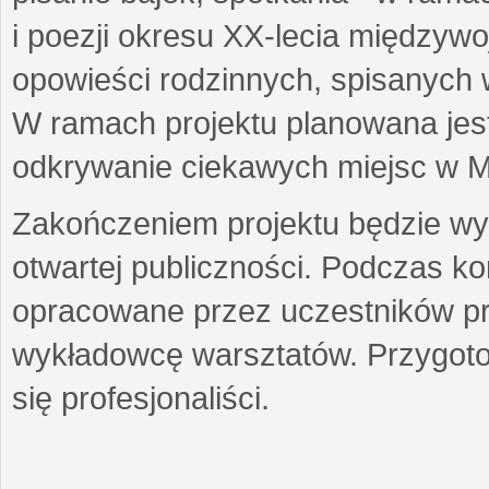
i poezji okresu XX-lecia międzyw
opowieści rodzinnych, spisanych
W ramach projektu planowana jest
odkrywanie ciekawych miejsc w M
Zakończeniem projektu będzie wys
otwartej publiczności. Podczas k
opracowane przez uczestników p
wykładowcę warsztatów. Przygot
się profesjonaliści.