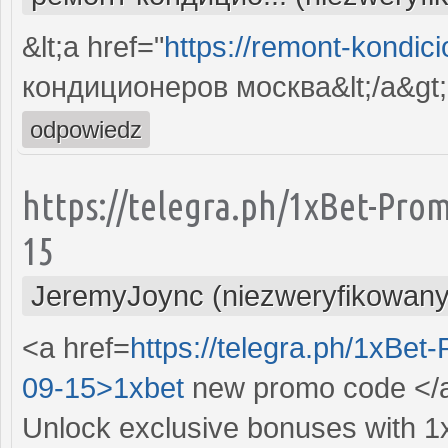
&lt;a href="
https://remont-kondici
кондиционеров москва&lt;/a&gt;
odpowiedz
https://telegra.ph/1xBet-Pro
15
JeremyJoync (niezweryfikowany
<a href=
https://telegra.ph/1xBe
09-15>1xbet
new promo code </
Unlock exclusive bonuses with 1