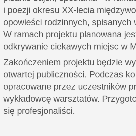
i poezji okresu XX-lecia międzyw
opowieści rodzinnych, spisanych
W ramach projektu planowana jest
odkrywanie ciekawych miejsc w M
Zakończeniem projektu będzie wys
otwartej publiczności. Podczas k
opracowane przez uczestników p
wykładowcę warsztatów. Przygot
się profesjonaliści.