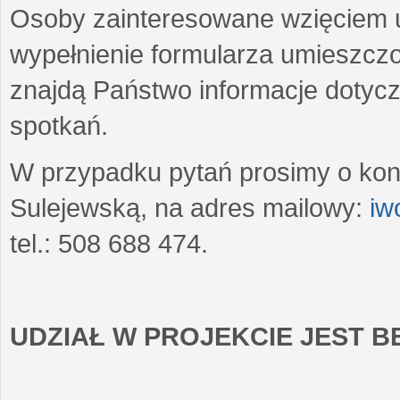
Osoby zainteresowane wzięciem u
wypełnienie formularza umieszczo
znajdą Państwo informacje dotyc
spotkań.
W przypadku pytań prosimy o kon
Sulejewską, na adres mailowy:
iw
tel.: 508 688 474.
UDZIAŁ W PROJEKCIE JEST 