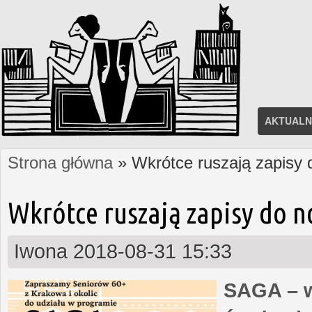
AKTUALN
Strona główna
» Wkrótce ruszają zapisy
Jesteś tutaj
Wkrótce ruszają zapisy do 
Iwona
2018-08-31 15:33
SAGA – w