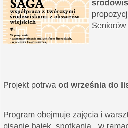
środowis
propozycj
Seniorów 
Projekt potrwa
od września do l
Program obejmuje zajęcia i warszt
pisanie bajek, spotkania w ramach