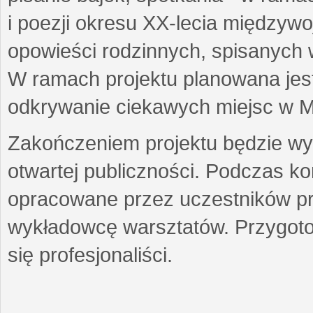
i poezji okresu XX-lecia międzyw
opowieści rodzinnych, spisanych
W ramach projektu planowana jest
odkrywanie ciekawych miejsc w M
Zakończeniem projektu będzie wys
otwartej publiczności. Podczas k
opracowane przez uczestników p
wykładowcę warsztatów. Przygot
się profesjonaliści.