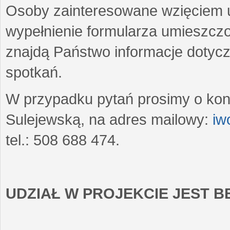
Osoby zainteresowane wzięciem u
wypełnienie formularza umieszczo
znajdą Państwo informacje dotyc
spotkań.
W przypadku pytań prosimy o kon
Sulejewską, na adres mailowy:
iw
tel.: 508 688 474.
UDZIAŁ W PROJEKCIE JEST 