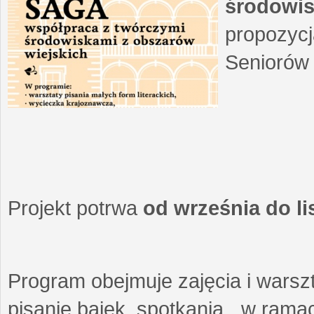
środowis
propozycj
Seniorów 
Projekt potrwa
od września do l
Program obejmuje zajęcia i warszt
pisanie bajek, spotkania w ramach