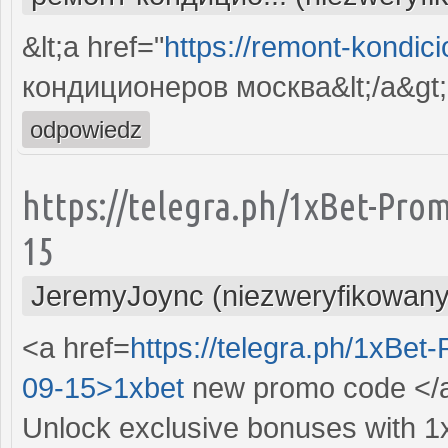
&lt;a href="
https://remont-kondici
кондиционеров москва&lt;/a&gt;
odpowiedz
https://telegra.ph/1xBet-Pro
15
JeremyJoync (niezweryfikowany
<a href=
https://telegra.ph/1xBe
09-15>1xbet
new promo code </
Unlock exclusive bonuses with 1