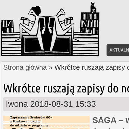
AKTUALN
Strona główna
» Wkrótce ruszają zapisy
Jesteś tutaj
Wkrótce ruszają zapisy do 
Iwona
2018-08-31 15:33
SAGA – w