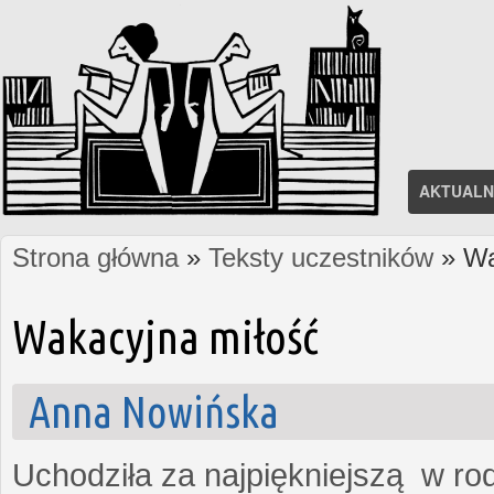
AKTUALN
Strona główna
»
Teksty uczestników
» Wa
Jesteś tutaj
Wakacyjna miłość
Anna Nowińska
Uchodziła za najpiękniejszą w rod