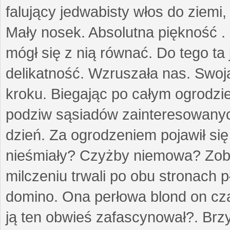
falujący jedwabisty włos do ziemi,
Mały nosek. Absolutna piękność . 
mógł się z nią równać. Do tego ta
delikatność. Wzruszała nas. Swo
kroku. Biegając po całym ogrodzi
podziw sąsiadów zainteresowanych
dzień. Za ogrodzeniem pojawił się 
nieśmiały? Czyżby niemowa? Zoba
milczeniu trwali po obu stronach p
domino. Ona perłowa blond on cz
ją ten obwieś zafascynował?. Brz