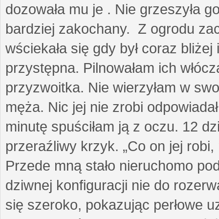
dozowała mu je . Nie grzeszyła go
bardziej zakochany. Z ogrodu za
wściekała się gdy był coraz bliżej i
przystępna. Pilnowałam ich włóczą
przyzwoitka. Nie wierzyłam w sw
męża. Nic jej nie zrobi odpowiadał
minutę spuściłam ją z oczu. 12 dz
przeraźliwy krzyk. „Co on jej robi,
Przede mną stało nieruchomo pod
dziwnej konfiguracji nie do rozerw
się szeroko, pokazując perłowe u