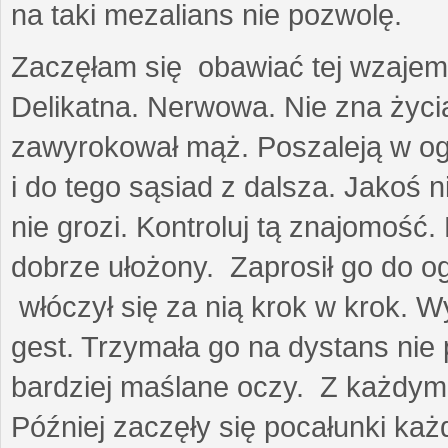
na taki mezalians nie pozwolę.
Zaczęłam się obawiać tej wzajemn
Delikatna. Nerwowa. Nie zna życia
zawyrokował mąż. Poszaleją w ogro
i do tego sąsiad z dalsza. Jakoś ni
nie grozi. Kontroluj tą znajomość
dobrze ułożony. Zaprosił go do 
włóczył się za nią krok w krok. W
gest. Trzymała go na dystans nie 
bardziej maślane oczy. Z każdym 
Później zaczęły się pocałunki k