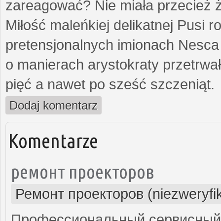
zareagować? Nie miała przecież ż
Miłość maleńkiej delikatnej Pusi
pretensjonalnych imionach Nesca
o manierach arystokraty przetrwa
pięć a nawet po sześć szczeniąt.
Dodaj komentarz
Komentarze
ремонт проекторов
Ремонт проекторов (niezweryfi
Профессиональный сервисный ц