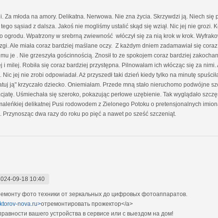
. Za młoda na amory. Delikatna. Nerwowa. Nie zna życia. Skrzywdzi ją. Niech się
o tego sąsiad z dalsza. Jakoś nie mogliśmy ustalić skąd się wziął. Nic jej nie grozi
do ogrodu. Wpatrzony w srebrną zwiewność włóczył się za nią krok w krok. Wyfrakow
gi. Ale miała coraz bardziej maślane oczy. Z każdym dniem zadamawiał się coraz b
 je . Nie grzeszyła gościnnością. Znosił to ze spokojem coraz bardziej zakoch
żej i milej. Robiła się coraz bardziej przystępna. Pilnowałam ich włócząc się za nimi
c jej nie zrobi odpowiadał. Aż przyszedł taki dzień kiedy tylko na minutę spuścił
, ratuj ją" krzyczało dziecko. Oniemiałam. Przede mną stało nieruchomo podwójne s
 facjatę. Uśmiechała się szeroko, pokazując perłowe uzębienie. Tak wyglądało szcz
 maleńkiej delikatnej Pusi rodowodem z Zielonego Potoku o pretensjonalnych imi
a. Przynosząc dwa razy do roku po pięć a nawet po sześć szczeniąt.
2024-09-18 10:40
емонту фото техники от зеркальных до цифровых фотоаппаратов.
ektorov-nova.ru>
отремонтировать прожектор</a>
авности вашего устройства в сервисе или с выездом на дом!