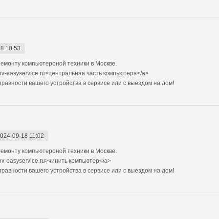
8 10:53
емонту компьютероной техники в Москве.
ov-easyservice.ru>центральная часть компьютера</a>
авности вашего устройства в сервисе или с выездом на дом!
024-09-18 11:02
емонту компьютероной техники в Москве.
ov-easyservice.ru>чинить компьютер</a>
авности вашего устройства в сервисе или с выездом на дом!