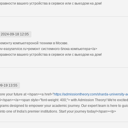
авности вашего устройства в сервисе или с выездом на дом!
-
2024-09-18 12:05
емонту компьютероной техники в Москве.
ov-easyservice.ru>ремонт системного блока компьютера</a>
авности вашего устройства в сервисе или с выездом на дом!
9-19 13:55
ore your future at </span><a href="
https://admissiontheory.com/sharda-university-
</span></a><span style="font-weight: 400;"> with Admission Theory! We're excited
grams designed to empower your academic journey. Our expert team is here to guid
nto one of India's premier institutions. Start your journey today!</span></p>