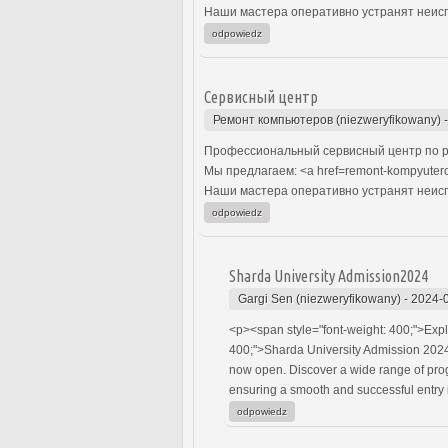
Наши мастера оперативно устранят неиспр
odpowiedz
Сервисный центр
Ремонт компьютеров (niezweryfikowany)
Профессиональный сервисный центр по р
Мы предлагаем: <a href=remont-kompyuter
Наши мастера оперативно устранят неиспр
odpowiedz
Sharda University Admission2024
Gargi Sen (niezweryfikowany)
-
2024-0
<p><span style="font-weight: 400;">Expl
400;">Sharda University Admission 2024
now open. Discover a wide range of pro
ensuring a smooth and successful entry i
odpowiedz