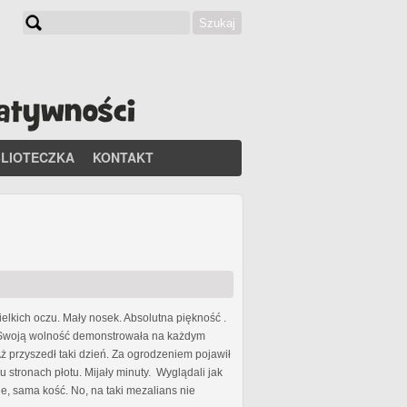
Szukaj
Formularz wyszukiwania
BLIOTECZKA
KONTAKT
ielkich oczu. Mały nosek. Absolutna piękność .
s. Swoją wolność demonstrowała na każdym
 przyszedł taki dzień. Za ogrodzeniem pojawił
 stronach płotu. Mijały minuty. Wyglądali jak
, sama kość. No, na taki mezalians nie