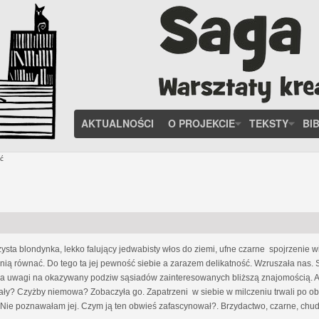
AKTUALNOŚCI
O PROJEKCIE
TEKSTY
BI
ć
ysta blondynka, lekko falujący jedwabisty włos do ziemi, ufne czarne spojrzenie w
z nią równać. Do tego ta jej pewność siebie a zarazem delikatność. Wzruszała na
ała uwagi na okazywany podziw sąsiadów zainteresowanych bliższą znajomością. Aż
miały? Czyżby niemowa? Zobaczyła go. Zapatrzeni w siebie w milczeniu trwali po obu
Nie poznawałam jej. Czym ją ten obwieś zafascynował?. Brzydactwo, czarne, chude