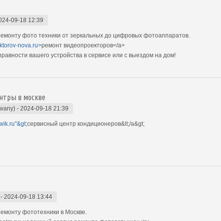
024-09-18 12:39
емонту фото техники от зеркальных до цифровых фотоаппаратов.
ektorov-nova.ru>
ремонт видеопроекторов</a>
авности вашего устройства в сервисе или с выездом на дом!
нтры в москве
owany)
-
2024-09-18 21:39
wik.ru"&gt;
сервисный центр кондиционеров&lt;/a&gt;
-
2024-09-18 13:44
емонту фототехники в Москве.