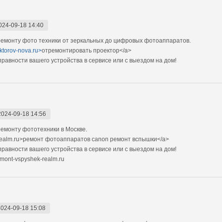
024-09-18 14:40
емонту фото техники от зеркальных до цифровых фотоаппаратов.
ektorov-nova.ru>
отремонтировать проектор</a>
авности вашего устройства в сервисе или с выездом на дом!
2024-09-18 14:56
емонту фототехники в Москве.
-realm.ru>ремонт фотоаппаратов canon ремонт вспышки</a>
авности вашего устройства в сервисе или с выездом на дом!
mont-vspyshek-realm.ru
2024-09-18 15:08