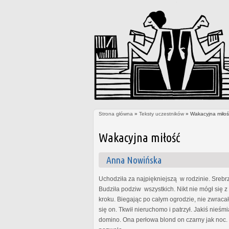
Strona główna
»
Teksty uczestników
» Wakacyjna miłoś
Jesteś tutaj
Wakacyjna miłość
Anna Nowińska
Uchodziła za najpiękniejszą w rodzinie. Srebrz
Budziła podziw wszystkich. Nikt nie mógł się 
kroku. Biegając po całym ogrodzie, nie zwrac
się on. Tkwił nieruchomo i patrzył. Jakiś nieś
domino. Ona perłowa blond on czarny jak noc. 