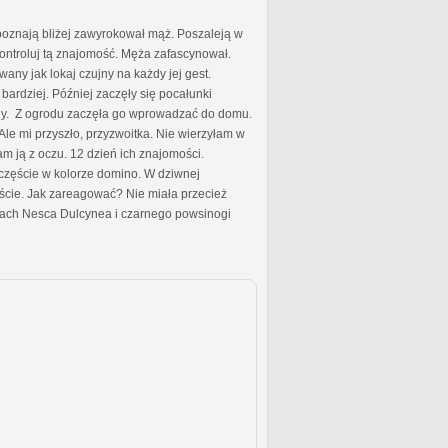
 poznają bliżej zawyrokował mąż. Poszaleją w
. Kontroluj tą znajomość. Męża zafascynował.
any jak lokaj czujny na każdy jej gest.
ardziej. Później zaczęły się pocałunki
any. Z ogrodu zaczęła go wprowadzać do domu.
. Ale mi przyszło, przyzwoitka. Nie wierzyłam w
am ją z oczu. 12 dzień ich znajomości.
zczęście w kolorze domino. W dziwnej
ęście. Jak zareagować? Nie miała przecież
onach Nesca Dulcynea i czarnego powsinogi