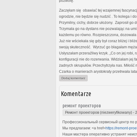
pozwolę.
Zaczęłam się obawiać tej wzajemnej fascynacji
ogrodzie, nie będzie się nudzić . To kolega i d
Przymilny, cichy, dobrze ułożony. Zaprosił go 
Trzymała go na dystans nie pozwalając na umiz
każdemu po równo. Rozpieszczona, dozowała mu
Już nie wściekała się gdy był coraz bliżej i bli
swoją skuteczność. Wyrzuć go błagałam męża. Ni
Usłyszałam przeraźliwy krzyk. „Co on jej robi
konfiguracji nie do rozerwania. Widziałam jej
żadnych skrupułów. Przechytrzyła nas. Miłość
Czarka o manierach arystokraty przetrwała lat
Dodaj komentarz
Komentarze
ремонт проекторов
Ремонт проекторов (niezweryfikowany)
-
Профессиональный сервисный центр по р
Мы предлагаем: <a href=
https://remont-pro
Наши мастера оперативно устранят неиспр