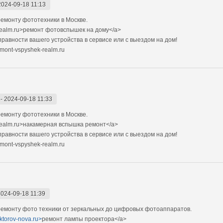
2024-09-18 11:13
емонту фототехники в Москве.
realm.ru>ремонт фотовспышек на дому</a>
авности вашего устройства в сервисе или с выездом на дом!
mont-vspyshek-realm.ru
-
2024-09-18 11:33
емонту фототехники в Москве.
realm.ru>накамерная вспышка ремонт</a>
авности вашего устройства в сервисе или с выездом на дом!
mont-vspyshek-realm.ru
2024-09-18 11:39
емонту фото техники от зеркальных до цифровых фотоаппаратов.
ektorov-nova.ru>
ремонт лампы проектора</a>