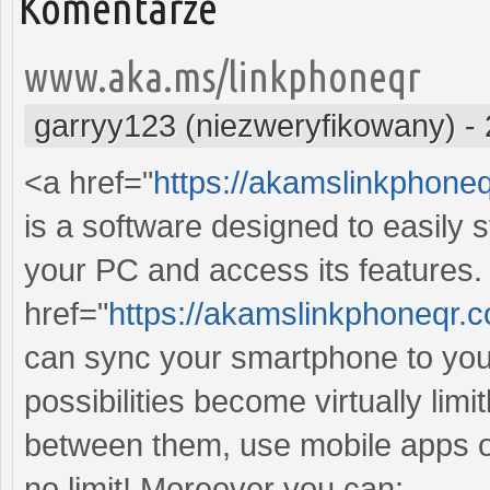
Komentarze
www.aka.ms/linkphoneqr
garryy123 (niezweryfikowany)
-
<a href="
https://akamslinkphone
is a software designed to easily 
your PC and access its features
href="
https://akamslinkphoneqr
can sync your smartphone to yo
possibilities become virtually lim
between them, use mobile apps o
no limit! Moreover you can: