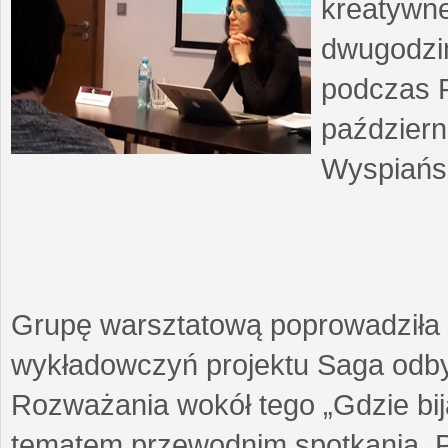
kreatywne
dwugodzin
podczas F
październ
Wyspiańsk
Grupę warsztatową poprowadziła 
wykładowczyń projektu Saga odby
Rozważania wokół tego „Gdzie biją
tematem przewodnim spotkania. 