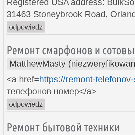
Registered USA address: BulkSoc
31463 Stoneybrook Road, Orland
odpowiedz
Ремонт смарфонов и сотовы
MatthewMasty (niezweryfikowan
<a href=
https://remont-telefonov
телефонов номер</a>
odpowiedz
Ремонт бытовой техники