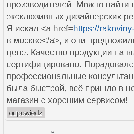
производителей. Можно найти в
эксклюзивных дизайнерских р
Я искал <a href=
https://rakovin
в москве</a>, и они предложил
цене. Качество продукции на в
сертифицировано. Порадовало 
профессиональные консультаци
была быстрой, всё пришло в ц
магазин с хорошим сервисом!
odpowiedz