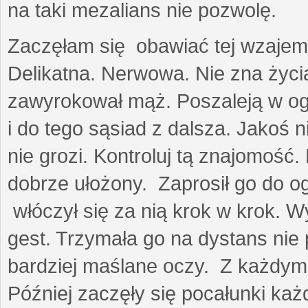
na taki mezalians nie pozwolę.
Zaczęłam się obawiać tej wzajemn
Delikatna. Nerwowa. Nie zna życia
zawyrokował mąż. Poszaleją w ogro
i do tego sąsiad z dalsza. Jakoś ni
nie grozi. Kontroluj tą znajomość
dobrze ułożony. Zaprosił go do 
włóczył się za nią krok w krok. W
gest. Trzymała go na dystans nie 
bardziej maślane oczy. Z każdym 
Później zaczęły się pocałunki k