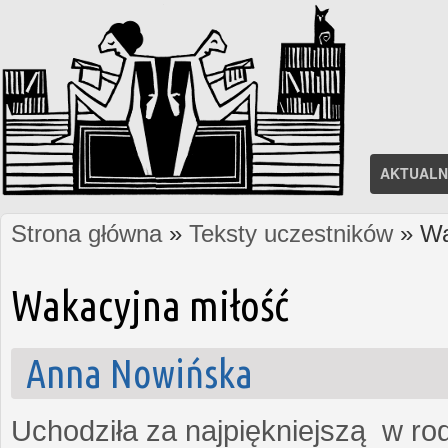
AKTUALN
Strona główna
»
Teksty uczestników
» Wa
Jesteś tutaj
Wakacyjna miłość
Anna Nowińska
Uchodziła za najpiękniejszą w rod