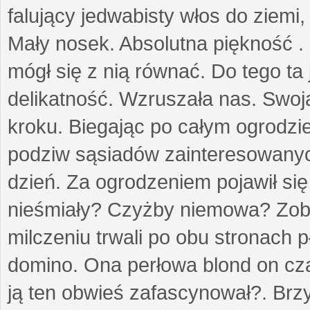
falujący jedwabisty włos do ziemi,
Mały nosek. Absolutna piękność . 
mógł się z nią równać. Do tego ta
delikatność. Wzruszała nas. Swo
kroku. Biegając po całym ogrodzi
podziw sąsiadów zainteresowanych
dzień. Za ogrodzeniem pojawił się 
nieśmiały? Czyżby niemowa? Zoba
milczeniu trwali po obu stronach p
domino. Ona perłowa blond on cz
ją ten obwieś zafascynował?. Brz