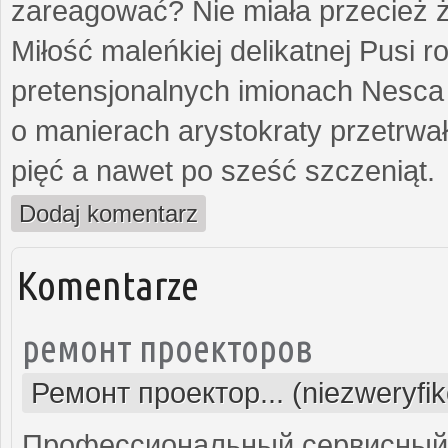
zareagować? Nie miała przecież ż
Miłość maleńkiej delikatnej Pusi
pretensjonalnych imionach Nesca
o manierach arystokraty przetrwa
pięć a nawet po sześć szczeniąt.
Dodaj komentarz
Komentarze
ремонт проекторов
Ремонт проектор... (niezweryfi
Профессиональный сервисный ц