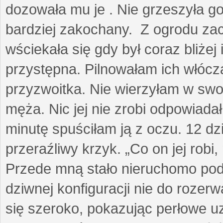
dozowała mu je . Nie grzeszyła go
bardziej zakochany. Z ogrodu za
wściekała się gdy był coraz bliżej i
przystępna. Pilnowałam ich włóczą
przyzwoitka. Nie wierzyłam w sw
męża. Nic jej nie zrobi odpowiadał
minutę spuściłam ją z oczu. 12 dz
przeraźliwy krzyk. „Co on jej robi,
Przede mną stało nieruchomo pod
dziwnej konfiguracji nie do rozerw
się szeroko, pokazując perłowe u