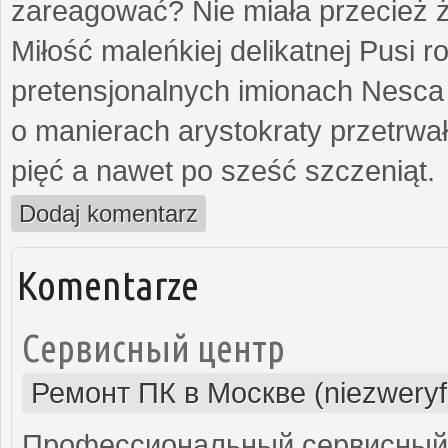
zareagować? Nie miała przecież ż
Miłość maleńkiej delikatnej Pusi
pretensjonalnych imionach Nesca
o manierach arystokraty przetrwa
pięć a nawet po sześć szczeniąt.
Dodaj komentarz
Komentarze
Сервисный центр
Ремонт ПК в Москве (niezweryf
Профессиональный сервисный 