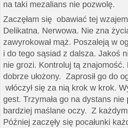
na taki mezalians nie pozwolę.
Zaczęłam się obawiać tej wzajemn
Delikatna. Nerwowa. Nie zna życia
zawyrokował mąż. Poszaleją w ogro
i do tego sąsiad z dalsza. Jakoś ni
nie grozi. Kontroluj tą znajomość
dobrze ułożony. Zaprosił go do 
włóczył się za nią krok w krok. W
gest. Trzymała go na dystans nie 
bardziej maślane oczy. Z każdym 
Później zaczęły się pocałunki k