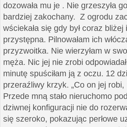
dozowała mu je . Nie grzeszyła go
bardziej zakochany. Z ogrodu za
wściekała się gdy był coraz bliżej i
przystępna. Pilnowałam ich włóczą
przyzwoitka. Nie wierzyłam w sw
męża. Nic jej nie zrobi odpowiadał
minutę spuściłam ją z oczu. 12 dz
przeraźliwy krzyk. „Co on jej robi,
Przede mną stało nieruchomo pod
dziwnej konfiguracji nie do rozerw
się szeroko, pokazując perłowe u