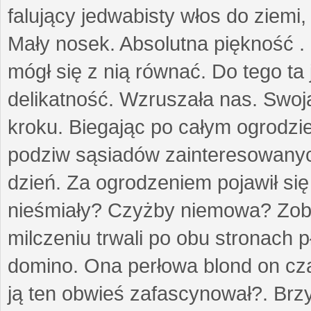
falujący jedwabisty włos do ziemi,
Mały nosek. Absolutna piękność . 
mógł się z nią równać. Do tego ta
delikatność. Wzruszała nas. Swo
kroku. Biegając po całym ogrodzi
podziw sąsiadów zainteresowanych
dzień. Za ogrodzeniem pojawił się 
nieśmiały? Czyżby niemowa? Zoba
milczeniu trwali po obu stronach p
domino. Ona perłowa blond on cz
ją ten obwieś zafascynował?. Brz