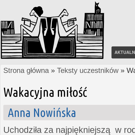
AKTUALN
Strona główna
»
Teksty uczestników
» Wa
Jesteś tutaj
Wakacyjna miłość
Anna Nowińska
Uchodziła za najpiękniejszą w rod