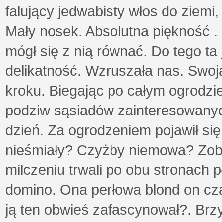
falujący jedwabisty włos do ziemi,
Mały nosek. Absolutna piękność . 
mógł się z nią równać. Do tego ta
delikatność. Wzruszała nas. Swo
kroku. Biegając po całym ogrodzi
podziw sąsiadów zainteresowanych
dzień. Za ogrodzeniem pojawił się 
nieśmiały? Czyżby niemowa? Zoba
milczeniu trwali po obu stronach p
domino. Ona perłowa blond on cz
ją ten obwieś zafascynował?. Brz