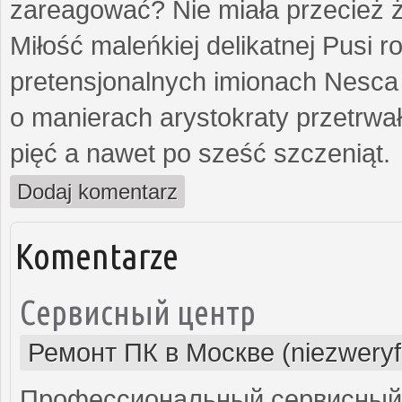
zareagować? Nie miała przecież ż
Miłość maleńkiej delikatnej Pusi
pretensjonalnych imionach Nesca
o manierach arystokraty przetrwa
pięć a nawet po sześć szczeniąt.
Dodaj komentarz
Komentarze
Сервисный центр
Ремонт ПК в Москве (niezweryf
Профессиональный сервисный 