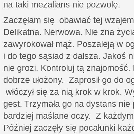
na taki mezalians nie pozwolę.
Zaczęłam się obawiać tej wzajemn
Delikatna. Nerwowa. Nie zna życia
zawyrokował mąż. Poszaleją w ogro
i do tego sąsiad z dalsza. Jakoś ni
nie grozi. Kontroluj tą znajomość
dobrze ułożony. Zaprosił go do 
włóczył się za nią krok w krok. W
gest. Trzymała go na dystans nie 
bardziej maślane oczy. Z każdym 
Później zaczęły się pocałunki k