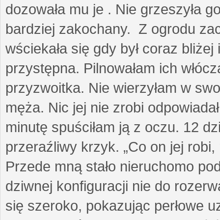
dozowała mu je . Nie grzeszyła go
bardziej zakochany. Z ogrodu za
wściekała się gdy był coraz bliżej i
przystępna. Pilnowałam ich włóczą
przyzwoitka. Nie wierzyłam w sw
męża. Nic jej nie zrobi odpowiadał
minutę spuściłam ją z oczu. 12 dz
przeraźliwy krzyk. „Co on jej robi,
Przede mną stało nieruchomo pod
dziwnej konfiguracji nie do rozerw
się szeroko, pokazując perłowe u