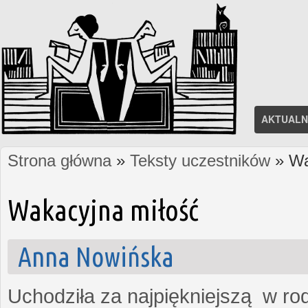
AKTUALN
Strona główna
»
Teksty uczestników
» Wa
Jesteś tutaj
Wakacyjna miłość
Anna Nowińska
Uchodziła za najpiękniejszą w rod