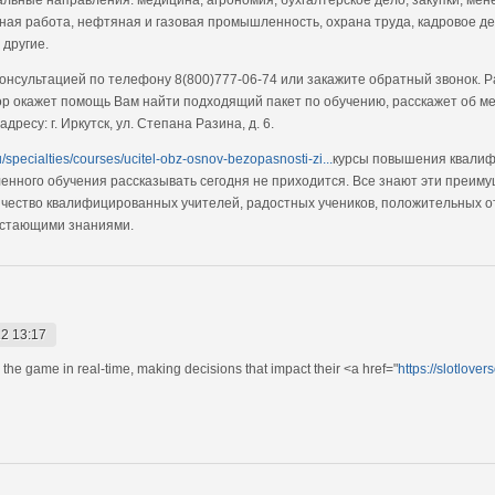
ьная работа, нефтяная и газовая промышленность, охрана труда, кадровое 
 другие.
нсультацией по телефону 8(800)777-06-74 или закажите обратный звонок. Ра
ор окажет помощь Вам найти подходящий пакет по обучению, расскажет об ме
есу: г. Иркутск, ул. Степана Разина, д. 6.
u/specialties/courses/ucitel-obz-osnov-bezopasnosti-zi...
курсы повышения квалиф
енного обучения рассказывать сегодня не приходится. Все знают эти преиму
чество квалифицированных учителей, радостных учеников, положительных от
остающими знаниями.
2 13:17
th the game in real-time, making decisions that impact their <a href="
https://slotlove