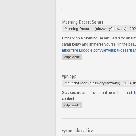
Morning Desert Safari
Morning Desert ... (niezweryfikowany)
-
202
Embark on a Morning Desert Safari for an unf
safari today and immerse yourself in the beau
https://sites.google.com/view/dubai-desertsa
odpowiedz
vpn app
MelindaEloca (niezweryfikowany)
-
2024-0
Stay secure and private online with <a href=
h
content.
odpowiedz
vyxpm nkrcv bixvs