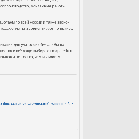
делопроизводство, монтажные работы,
ботаем по всей России и также звонок
тодах оплаты и сориентирует по прайсу.
икации для учителей обж</a> Вы на
щества и всё чаще выбирают maps-edu.ru
зывов и не только, чем мы можем
rsonline.com/reviews/winspirit/">winspirit</a>