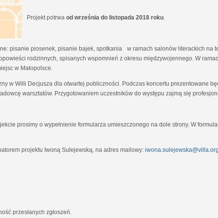
Projekt potrwa
od września do listopada 2018 roku
.
e: pisanie piosenek, pisanie bajek, spotkania w ramach salonów literackich na tem
opowieści rodzinnych, spisanych wspomnień z okresu międzywojennego. W ramach
miejsc w Małopolsce.
zny w Willi Decjusza dla otwartej publiczności. Podczas koncertu prezentowane 
adowcę warsztatów. Przygotowaniem uczestników do występu zajmą się profesjona
ekcie prosimy o wypełnienie formularza umieszczonego na dole strony. W formula
natorem projektu Iwoną Sulejewską, na adres mailowy:
iwona.sulejewska@villa.org
jność przesłanych zgłoszeń.