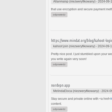
Allanmaisp (niezweryfikowany)
-
2024-09-1
that use encryption and secure payment method
odpowiedz
https://www.mindat.org/blog/kahoot-logi
kahoot join (niezweryfikowany)
-
2024-09-1
Pretty nice post. I just stumbled upon your we
you write again very soon!
odpowiedz
nordvpn app
MelindaEloca (niezweryfikowany)
-
2024-0
Stay secure and private online with <a href=
h
content.
odpowiedz