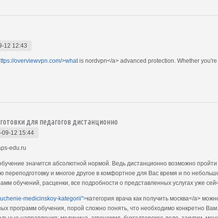
9-12 12:43
ttps://overviewvpn.com/>what
is nordvpn</a> advanced protection. Whether you're 
готовки для педагогов дистанционно
-09-12 15:44
ps-edu.ru
обучение значится абсолютной нормой. Ведь дистанционно возможно пройти
 переподготовку и многое другое в комфортное для Вас время и по небольшо
амм обучений, расценки, все подробности о представленных услугах уже сейч
luchenie-medicinskoy-kategorii">
категория врача как получить москва</a> мож
ых программ обучения, порой сложно понять, что необходимо конкретно Вам
льные направления: медицина, агрономия, бухгалтерское дело, закупки, мен