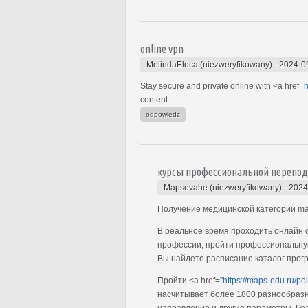
online vpn
MelindaEloca (niezweryfikowany)
-
2024-0
Stay secure and private online with <a href=
h
content.
odpowiedz
курсы профессиональной перепод
Mapsovahe (niezweryfikowany)
-
2024
Получение медицинской категории ma
В реальное время проходить онлайн 
профессии, пройти профессиональную
Вы найдете расписание каталог прогр
Пройти <a href="
https://maps-edu.ru/po
насчитывает более 1800 разнообразн
направление и другие параметры. Реа