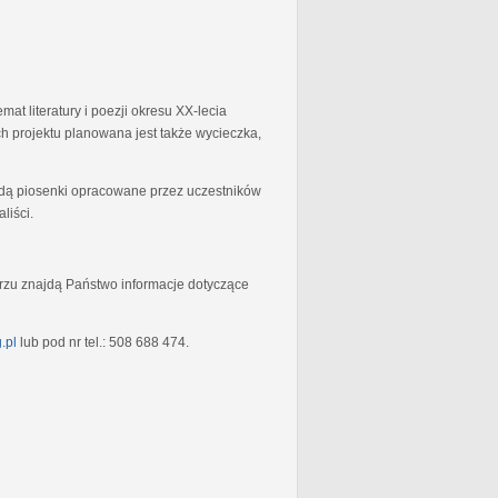
at literatury i poezji okresu XX-lecia
 projektu planowana jest także wycieczka,
będą piosenki opracowane przez uczestników
liści.
rzu znajdą Państwo informacje dotyczące
.pl
lub pod nr tel.: 508 688 474.