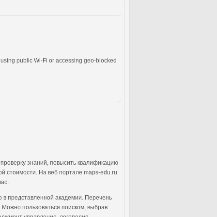
using public Wi-Fi or accessing geo-blocked
 проверку знаний, повысить квалификацию
й стоимости. На веб портале maps-edu.ru
ас.
но в представленной академии. Перечень
. Можно пользоваться поиском, выбрав
еджмент управление, логопедия,