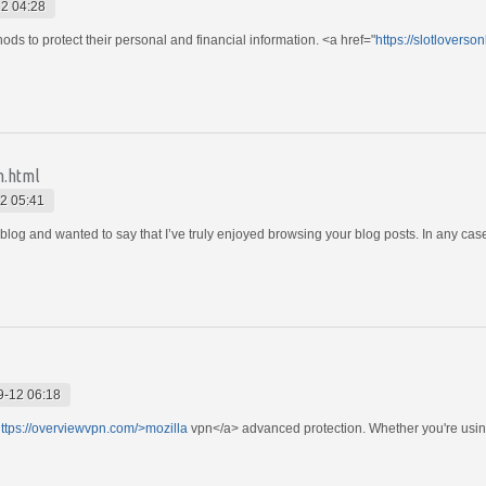
2 04:28
s to protect their personal and financial information. <a href="
https://slotlovers
n.html
2 05:41
blog and wanted to say that I’ve truly enjoyed browsing your blog posts. In any case
9-12 06:18
ttps://overviewvpn.com/>mozilla
vpn</a> advanced protection. Whether you're usin