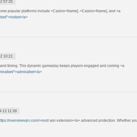
2 07:25
 Some popular platforms include <Casino>Name], <Casino>Name], and <a
obet/">roobet</a>
2 10:21
ck and timing. This dynamic gameplay keeps players engaged and coming <a
dmiralbet/">admiralbet</a>
9-12 11:39
ttps://overviewvpn.com/>nord
vpn extension</a> advanced protection. Whether you'