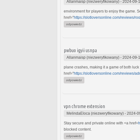
Allanmaisp (niezweryfikowany)
-
2024-09-1
environment for players to enjoy the game.
href="
https://slotloversonline.com/reviews/ro
odpowiedz
pwbuo igyii usnpa
Allanmaisp (niezweryfikowany)
-
2024-09-1
plane crashes, making it a game of both lu
href="
https://slotloversonline.com/reviews/a
odpowiedz
vpn chrome extension
MelindaEloca (niezweryfikowany)
-
2024-0
Stay secure and private online with <a href=
h
blocked content.
odpowiedz