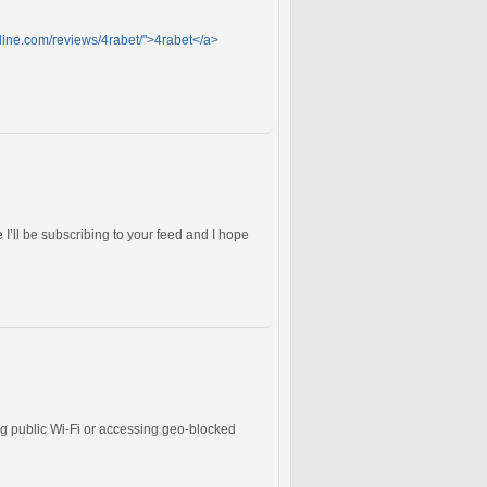
online.com/reviews/4rabet/">4rabet</a>
 I’ll be subscribing to your feed and I hope
g public Wi-Fi or accessing geo-blocked