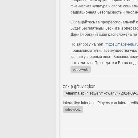
физическая культура и спорт, социал
радиационная безопасность и многие
Обращайтесь за профессиональной ко
будет бесплатным. Звоните и операт
Данная организация расположена по адр
По запросу <a href="
https://maps-edu.r
правильном пути. Преимущества удал
за наш успешный опыт. Большое коли
похвалиться. Приходите и Вы за нед
odpowiedz
znxip gfcuv qqbxn
Allanmaisp (niezweryfikowany)
-
2024-09-1
Interactive Interface: Players can interact wi
odpowiedz