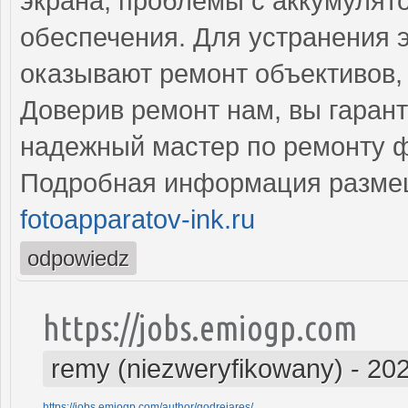
экрана, проблемы с аккумулят
обеспечения. Для устранения 
оказывают ремонт объективов, 
Доверив ремонт нам, вы гаран
надежный мастер по ремонту ф
Подробная информация разме
fotoapparatov-ink.ru
odpowiedz
https://jobs.emiogp.com
remy (niezweryfikowany)
-
202
https://jobs.emiogp.com/author/godrejares/