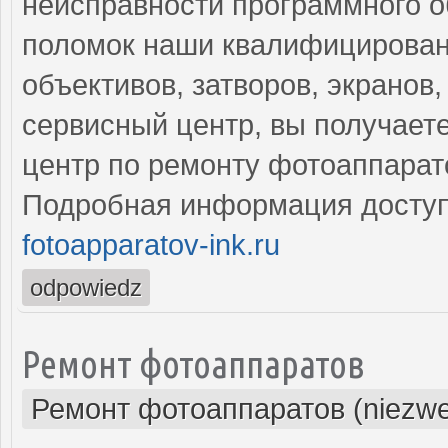
неисправности программного о
поломок наши квалифицирован
объективов, затворов, экранов
сервисный центр, вы получает
центр по ремонту фотоаппарат
Подробная информация доступ
fotoapparatov-ink.ru
odpowiedz
Ремонт фотоаппаратов
Ремонт фотоаппаратов (niezwe