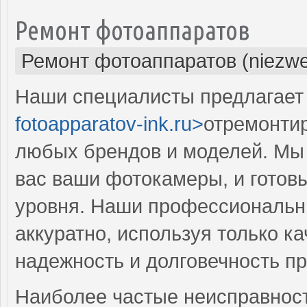
Ремонт фотоаппаратов
Ремонт фотоаппаратов (niezwe
Наши специалисты предлагает 
fotoapparatov-ink.ru>
отремонти
любых брендов и моделей. Мы
вас ваши фотокамеры, и готов
уровня. Наши профессиональн
аккуратно, используя только к
надежность и долговечность п
Наиболее частые неисправност