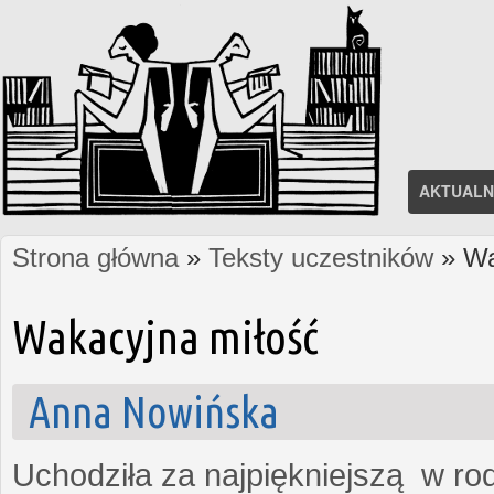
AKTUALN
Strona główna
»
Teksty uczestników
» Wa
Jesteś tutaj
Wakacyjna miłość
Anna Nowińska
Uchodziła za najpiękniejszą w rod