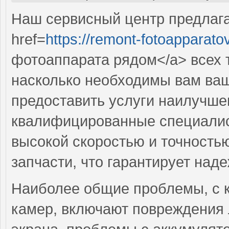
Наш сервисный центр предлаг
href=
https://remont-fotoapparato
фотоаппарата рядом</a> всех 
насколько необходимы вам ва
предоставить услуги наилучше
квалифицированные специалис
высокой скоростью и точность
запчасти, что гарантирует наде
Наиболее общие проблемы, с 
камер, включают повреждения 