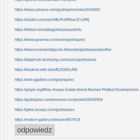
https://www.zybuluo.com/godrejares/note/2634602
https://edabit.com/user/MkJFvMfSueJCo3fNj
https://failiem.lv/estategodrejaravya/info
https://www.apsense.com/user/godrejares
https://www.inventoridigiochi.it/membri/godrejares/profile/
https://digiphoto.techbang.com/users/godrejares
https://hackmd.okfn.de/s/BJSSElsJWl
https://web.ggather.com/godrejares
https://graph.org/Birla-Arvaya-Estate-forest-themed-Plotted-Development-.
https://godrejares.amebaownd.com/posts/58040569
https://gitea.dusays.com/godrejares
https://motion-gallery.net/users/857919
odpowiedz