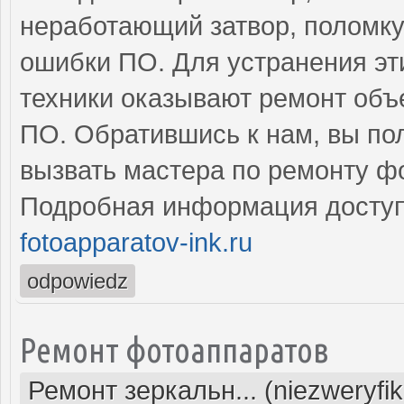
неработающий затвор, поломку
ошибки ПО. Для устранения э
техники оказывают ремонт объе
ПО. Обратившись к нам, вы по
вызвать мастера по ремонту ф
Подробная информация доступ
fotoapparatov-ink.ru
odpowiedz
Ремонт фотоаппаратов
Ремонт зеркальн... (niezweryfi