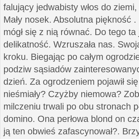
falujący jedwabisty włos do ziemi,
Mały nosek. Absolutna piękność . 
mógł się z nią równać. Do tego ta
delikatność. Wzruszała nas. Swo
kroku. Biegając po całym ogrodzi
podziw sąsiadów zainteresowanych
dzień. Za ogrodzeniem pojawił się 
nieśmiały? Czyżby niemowa? Zoba
milczeniu trwali po obu stronach p
domino. Ona perłowa blond on cz
ją ten obwieś zafascynował?. Brz