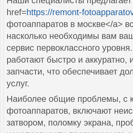
Наши специалисты предлагает
href=
https://remont-fotoapparato
фотоаппаратов в москве</a> вс
насколько необходимы вам ваш
сервис первоклассного уровня
работают быстро и аккуратно, 
запчасти, что обеспечивает до
услуг.
Наиболее общие проблемы, с 
фотоаппаратов, включают неис
затвором, поломку экрана, пр