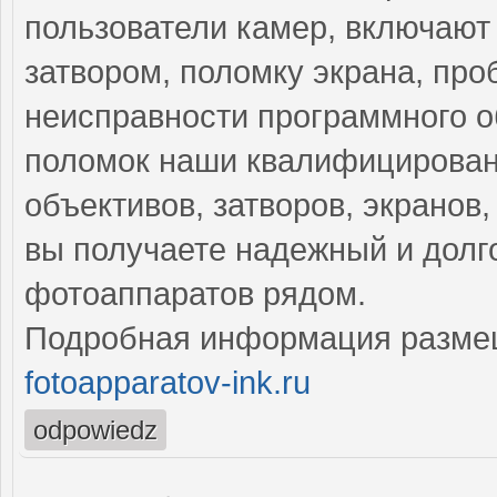
пользователи камер, включают
затвором, поломку экрана, пр
неисправности программного о
поломок наши квалифицирован
объективов, затворов, экранов
вы получаете надежный и долг
фотоаппаратов рядом.
Подробная информация разме
fotoapparatov-ink.ru
odpowiedz