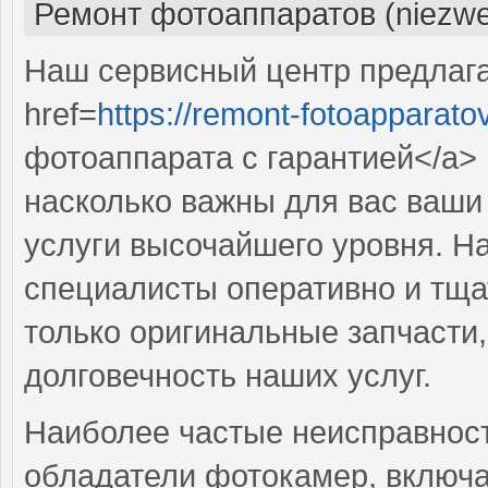
Ремонт фотоаппаратов (niezwe
Наш сервисный центр предлаг
href=
https://remont-fotoapparato
фотоаппарата с гарантией</a> 
насколько важны для вас ваши
услуги высочайшего уровня. 
специалисты оперативно и тща
только оригинальные запчасти,
долговечность наших услуг.
Наиболее частые неисправност
обладатели фотокамер, включ