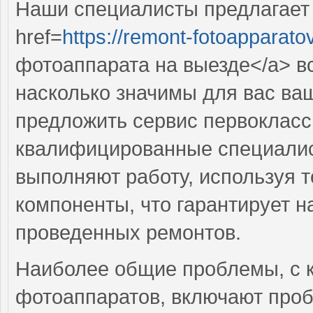
Наши специалисты предлагает
href=
https://remont-fotoapparato
фотоаппарата на выезде</a> вс
насколько значимы для вас ва
предложить сервис первокласс
квалифицированные специалис
выполняют работу, используя 
компоненты, что гарантирует н
проведенных ремонтов.
Наиболее общие проблемы, с 
фотоаппаратов, включают проб