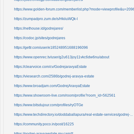
https://www.golden-forum.com/memberlist.php?mode=viewprofile&u=209
https://zumpadpro.zum.de/s/HkiiuWQk-l
https://nethouse.id/godrejares/
https://codoc.jp/sites/godrejares
https://gettr.com/user/e185248951688196096
https://www.openrec.tv/user/g2u613joy11vkc6dw6nu/about
https://clearvoice.com/cv/GodrejaravyaEstate
https://viesearch.com/2586b/godrej-aravya-estate
https://www.broadjam.com/GodrejAravyaEstate
https://www.showroom-live.com/room/profile?room_id=562561
https://www.bitsdujour.com/profiles/ryOTGe
https://www.techdirectory.io/doddaballapura/real-estate-services/godrej-...
https://community.poco.in/post/16225
https://godrej-aravyaestate.my.cam/#