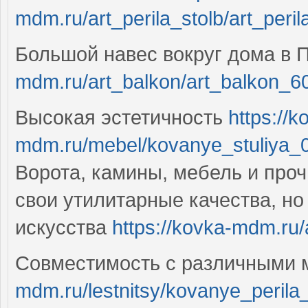
mdm.ru/art_perila_stolb/art_peril
Большой навес вокруг дома в
mdm.ru/art_balkon/art_balkon_60
Высокая эстетичность
https://k
mdm.ru/mebel/kovanye_stuliya_0
Ворота, камины, мебель и про
свои утилитарные качества, но
искусства
https://kovka-mdm.ru/a
Совместимость с различными
mdm.ru/lestnitsy/kovanye_perila