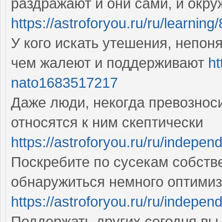
раздражают и они сами, и окр
https://astroforyou.ru/ru/learnin
У кого искать утешения, непон
чем жалеют и поддерживают
ht
nato1683517217
Даже люди, некогда превознос
относятся к ним скептически
https://astroforyou.ru/ru/indepe
Поскребите по сусекам собств
обнаружиться немного оптимизм
https://astroforyou.ru/ru/indepen
Поддержать других сегодня вы