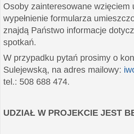
Osoby zainteresowane wzięciem u
wypełnienie formularza umieszczo
znajdą Państwo informacje dotyc
spotkań.
W przypadku pytań prosimy o kon
Sulejewską, na adres mailowy:
iw
tel.: 508 688 474.
UDZIAŁ W PROJEKCIE JEST 