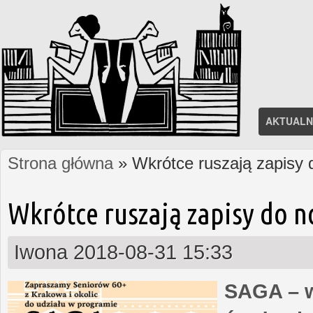
AKTUALN
Strona główna
» Wkrótce ruszają zapisy
Jesteś tutaj
Wkrótce ruszają zapisy do 
Iwona
2018-08-31 15:33
SAGA – w