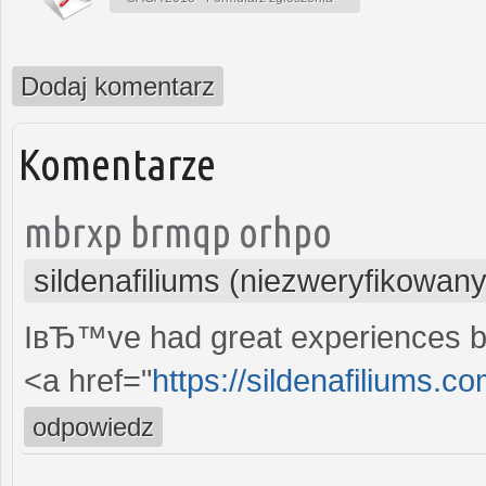
Dodaj komentarz
Komentarze
mbrxp brmqp orhpo
sildenafiliums (niezweryfikowany
IвЂ™ve had great experiences bu
<a href="
https://sildenafiliums.c
odpowiedz