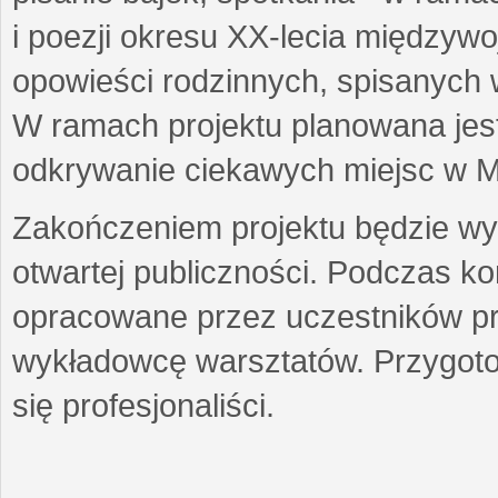
i poezji okresu XX-lecia międzyw
opowieści rodzinnych, spisanych
W ramach projektu planowana jest
odkrywanie ciekawych miejsc w M
Zakończeniem projektu będzie wys
otwartej publiczności. Podczas k
opracowane przez uczestników p
wykładowcę warsztatów. Przygot
się profesjonaliści.