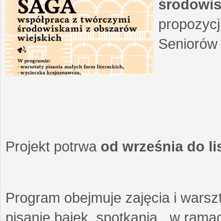
środowis
propozycj
Seniorów 
Projekt potrwa
od września do l
Program obejmuje zajęcia i warszt
pisanie bajek, spotkania w ramach