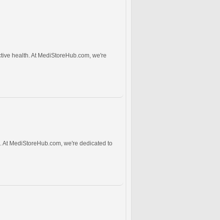
tive health. At MediStoreHub.com, we're
h. At MediStoreHub.com, we're dedicated to