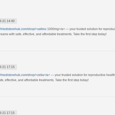
8-21 14:40
://medistorehub.com/shop/>valtrex
1000mg</a> — your trusted solution for reproduc
ams with safe, effective, and affordable treatments. Take the first step today!
8-21 17:15
://medistorehub.com/shop/>zetia</a>
— your trusted solution for reproductive healt
, effective, and affordable treatments. Take the first step today!
8-21 17:15