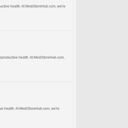
oductive health. At MediStoreHub.com, we're
reproductive health. At MediStoreHub.com,
ive health. At MediStoreHub.com, we're