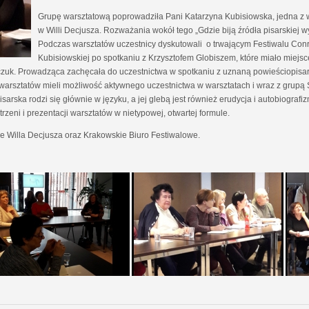
Grupę warsztatową poprowadziła Pani Katarzyna Kubisiowska, jedna z
w Willi Decjusza. Rozważania wokół tego „Gdzie biją źródła pisarskiej
Podczas warsztatów uczestnicy dyskutowali o trwającym Festiwalu Conr
Kubisiowskiej po spotkaniu z Krzysztofem Globiszem, które miało miejsc
czuk. Prowadząca zachęcała do uczestnictwa w spotkaniu z uznaną powieściopisark
h warsztatów mieli możliwość aktywnego uczestnictwa w warsztatach i wraz z grupą 
arska rodzi się głównie w języku, a jej glebą jest również erudycja i autobiografiz
zeni i prezentacji warsztatów w nietypowej, otwartej formule.
e Willa Decjusza oraz Krakowskie Biuro Festiwalowe.