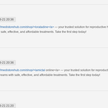
8-21 20:36
://medistorehub.com/shop/>loratadine</a>
— your trusted solution for reproductive
afe, effective, and affordable treatments. Take the first step today!
8-21 20:36
://medistorehub.com/shop/>lamictal
online</a> — your trusted solution for reproduc
ams with safe, effective, and affordable treatments. Take the first step today!
8-21 21:20