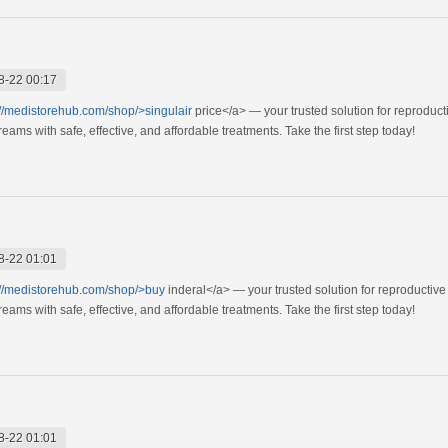
8-22 00:17
://medistorehub.com/shop/>singulair
price</a> — your trusted solution for reproduc
ams with safe, effective, and affordable treatments. Take the first step today!
8-22 01:01
://medistorehub.com/shop/>buy
inderal</a> — your trusted solution for reproductiv
ams with safe, effective, and affordable treatments. Take the first step today!
8-22 01:01