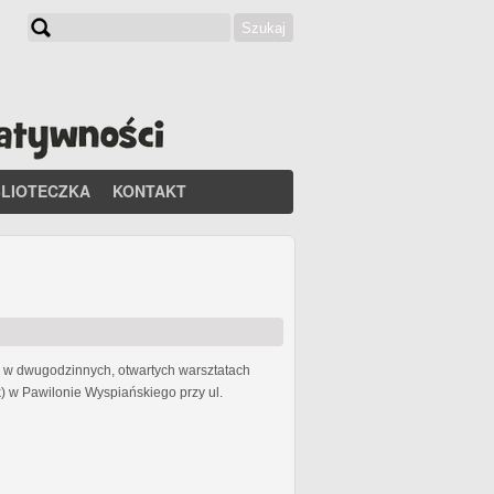
Szukaj
Formularz wyszukiwania
BLIOTECZKA
KONTAKT
li w dwugodzinnych, otwartych warsztatach
) w Pawilonie Wyspiańskiego przy ul.