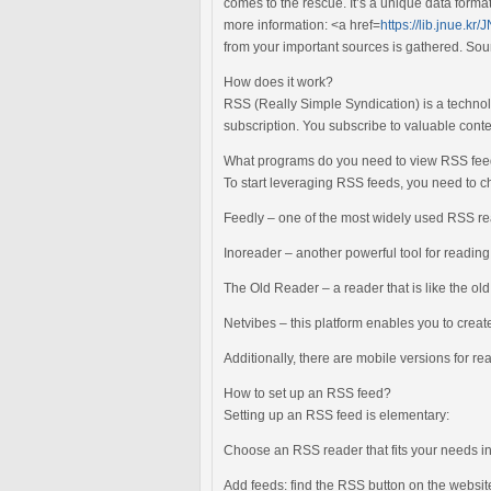
comes to the rescue. It’s a unique data format
more information: <a href=
https://lib.jnue.k
from your important sources is gathered. Sou
How does it work?
RSS (Really Simple Syndication) is a technol
subscription. You subscribe to valuable cont
What programs do you need to view RSS fe
To start leveraging RSS feeds, you need to c
Feedly – one of the most widely used RSS reade
Inoreader – another powerful tool for reading
The Old Reader – a reader that is like the old
Netvibes – this platform enables you to cre
Additionally, there are mobile versions for 
How to set up an RSS feed?
Setting up an RSS feed is elementary:
Choose an RSS reader that fits your needs in
Add feeds: find the RSS button on the website 