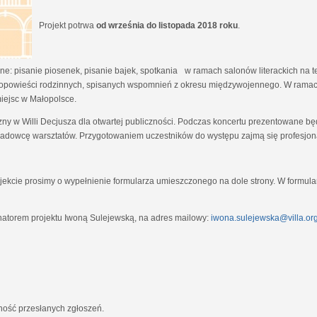
Projekt potrwa
od września do listopada 2018 roku
.
e: pisanie piosenek, pisanie bajek, spotkania w ramach salonów literackich na tem
opowieści rodzinnych, spisanych wspomnień z okresu międzywojennego. W ramach
miejsc w Małopolsce.
zny w Willi Decjusza dla otwartej publiczności. Podczas koncertu prezentowane 
adowcę warsztatów. Przygotowaniem uczestników do występu zajmą się profesjona
ekcie prosimy o wypełnienie formularza umieszczonego na dole strony. W formula
natorem projektu Iwoną Sulejewską, na adres mailowy:
iwona.sulejewska@villa.org
jność przesłanych zgłoszeń.