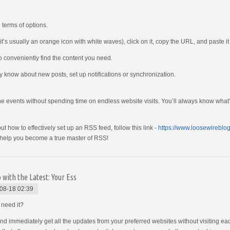
 terms of options.
t’s usually an orange icon with white waves), click on it, copy the URL, and paste it 
o conveniently find the content you need.
ly know about new posts, set up notifications or synchronization.
he events without spending time on endless website visits. You’ll always know what’
ut how to effectively set up an RSS feed, follow this link -
https://www.loosewireblo
to help you become a true master of RSS!
with the Latest: Your Ess
08-18 02:39
 need it?
nd immediately get all the updates from your preferred websites without visiting 