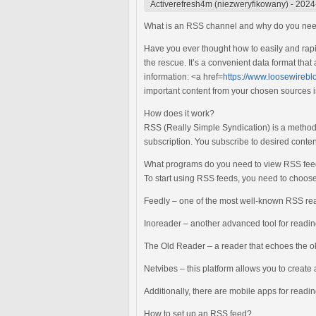
Activerefresh4m (niezweryfikowany)
-
2024
What is an RSS channel and why do you nee
Have you ever thought how to easily and rap
the rescue. It’s a convenient data format that
information: <a href=
https://www.loosewireb
important content from your chosen sources i
How does it work?
RSS (Really Simple Syndication) is a method 
subscription. You subscribe to desired conte
What programs do you need to view RSS fe
To start using RSS feeds, you need to choose
Feedly – one of the most well-known RSS reade
Inoreader – another advanced tool for reading
The Old Reader – a reader that echoes the ol
Netvibes – this platform allows you to crea
Additionally, there are mobile apps for read
How to set up an RSS feed?