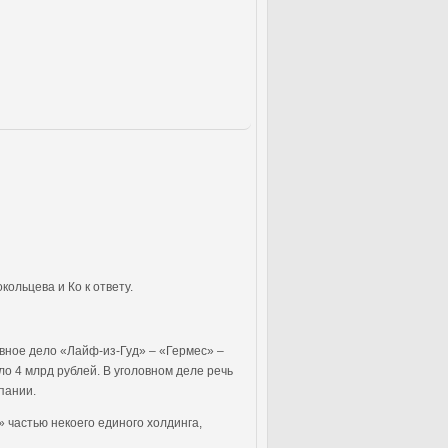
ольцева и Ко к ответу.
вное дело «Лайф-из-Гуд» – «Гермес» –
ло 4 млрд рублей. В уголовном деле речь
пании.
 частью некоего единого холдинга,