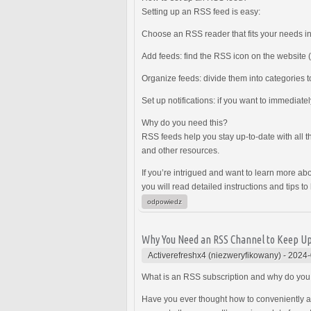
Setting up an RSS feed is easy:
Choose an RSS reader that fits your needs in
Add feeds: find the RSS icon on the website (i
Organize feeds: divide them into categories t
Set up notifications: if you want to immediate
Why do you need this?
RSS feeds help you stay up-to-date with all t
and other resources.
If you’re intrigued and want to learn more abo
you will read detailed instructions and tips 
odpowiedz
Why You Need an RSS Channel to Keep Up 
Activerefreshx4 (niezweryfikowany)
-
2024-
What is an RSS subscription and why do you
Have you ever thought how to conveniently a