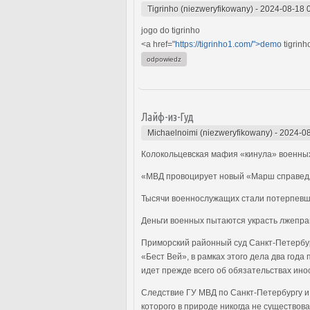
Tigrinho (niezweryfikowany)
-
2024-08-18 
jogo do tigrinho
<a href="
https://tigrinho1.com/">demo
tigrinh
odpowiedz
Лайф-из-Гуд
Michaelnoimi (niezweryfikowany)
-
2024-08
Колокольцевская мафия «кинула» военны
«МВД провоцирует новый «Марш справедли
Тысячи военнослужащих стали потерпевшим
Деньги военных пытаются украсть лжепр
Приморский районный суд Санкт-Петербур
«Бест Вей», в рамках этого дела два года
идет прежде всего об обязательствах ин
Следствие ГУ МВД по Санкт-Петербургу и 
которого в природе никогда не существов