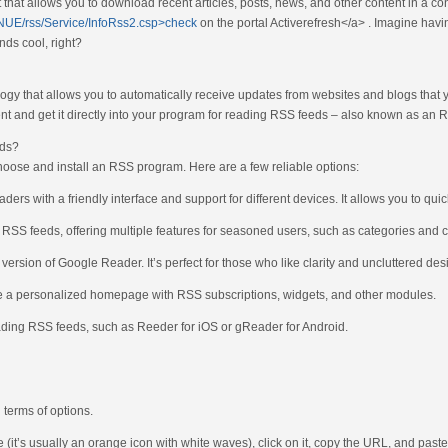
 that allows you to download recent articles, posts, news, and other content in a co
r/JNUE/rss/Service/InfoRss2.csp>check
on the portal Activerefresh</a> . Imagine havi
nds cool, right?
ogy that allows you to automatically receive updates from websites and blogs that y
ent and get it directly into your program for reading RSS feeds – also known as an
eds?
hoose and install an RSS program. Here are a few reliable options:
rs with a friendly interface and support for different devices. It allows you to qui
 RSS feeds, offering multiple features for seasoned users, such as categories and c
 version of Google Reader. It’s perfect for those who like clarity and uncluttered des
ate a personalized homepage with RSS subscriptions, widgets, and other modules.
reading RSS feeds, such as Reeder for iOS or gReader for Android.
 terms of options.
(it’s usually an orange icon with white waves), click on it, copy the URL, and paste 