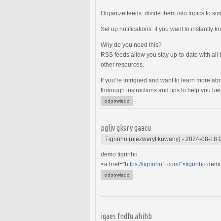
Organize feeds: divide them into topics to si
Set up notifications: if you want to instantly 
Why do you need this?
RSS feeds allow you stay up-to-date with all 
other resources.
If you’re intrigued and want to learn more abo
thorough instructions and tips to help you b
odpowiedz
pgljv gksry gaacu
Tigrinho (niezweryfikowany)
-
2024-08-18 
demo tigrinho
<a href="
https://tigrinho1.com/">tigrinho
demo
odpowiedz
iqaes fndfu ahihb