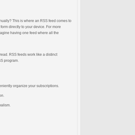
anually? This is where an RSS feed comes to
 form directly to your device. For more
magine having one feed where all the
ead. RSS feeds work like a distinct
RSS program.
eniently organize your subscriptions.
on.
malism.