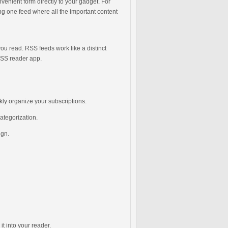
nvenient form directly to your gadget. For
ng one feed where all the important content
ou read. RSS feeds work like a distinct
 RSS reader app.
ckly organize your subscriptions.
ategorization.
ign.
it into your reader.