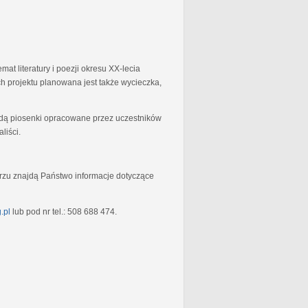
at literatury i poezji okresu XX-lecia
 projektu planowana jest także wycieczka,
będą piosenki opracowane przez uczestników
liści.
rzu znajdą Państwo informacje dotyczące
.pl
lub pod nr tel.: 508 688 474.