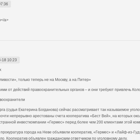
07:36
o</a>
-18 10:23
х
вости», только теперь не на Москву, а на Питер»
и от действий правоохранительных органов – и они требуют привлечь Колок
авоохранители
га (судья Екатерина Богданова) сейчас рассматривает так называемое уголо
 почти непрерывно арестованы счета кооператива «Бест Вей», на которых око
остранной инвесткомпании «Гермес» перед более чем 200 клиентами этой ком
прокуратура города на Неве объявили кооператив, «Гермес» и «Лайф-из-Гуд»
ало. Кооператив объявлен гражданским ответчиком по уголовному делу.