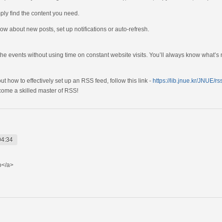
mply find the content you need.
know about new posts, set up notifications or auto-refresh.
the events without using time on constant website visits. You’ll always know what’s
ut how to effectively set up an RSS feed, follow this link -
https://lib.jnue.kr/JNUE/r
ecome a skilled master of RSS!
04:34
</a>