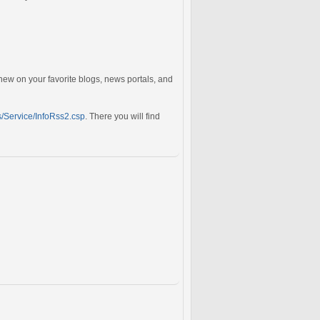
 new on your favorite blogs, news portals, and
ss/Service/InfoRss2.csp
. There you will find