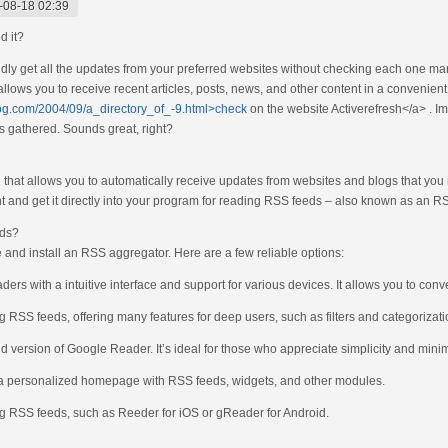
-08-18 02:39
d it?
idly get all the updates from your preferred websites without checking each one m
 allows you to receive recent articles, posts, news, and other content in a convenient
log.com/2004/09/a_directory_of_-9.html>check
on the website Activerefresh</a> . I
s gathered. Sounds great, right?
that allows you to automatically receive updates from websites and blogs that you r
nt and get it directly into your program for reading RSS feeds – also known as an 
eds?
 and install an RSS aggregator. Here are a few reliable options:
rs with a intuitive interface and support for various devices. It allows you to conv
 RSS feeds, offering many features for deep users, such as filters and categorizati
d version of Google Reader. It’s ideal for those who appreciate simplicity and mini
te a personalized homepage with RSS feeds, widgets, and other modules.
ing RSS feeds, such as Reeder for iOS or gReader for Android.