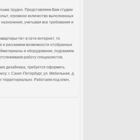
весьма трудно. Представляем Вам студию
 опыт, огромное количество выполненных
 назначения, учитывая все требования и
квартиры</a> в сети интернет, то
ре и расскажем возможности отобранных
ройматериалы и оборудование, подскажем
отслеживаем работу специалистов.
ацию дизайнера, требуется оформить
у: г. Санкт-Петербург, ул. Мебельная, д.
же территориально. Работаем под ключ,