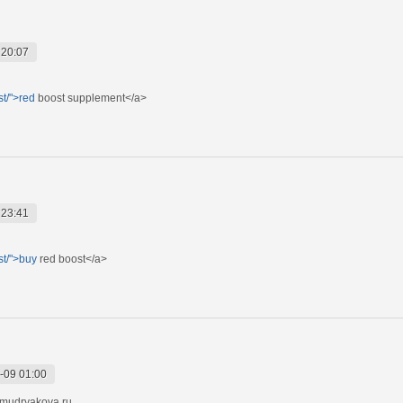
 20:07
t/">red
boost supplement</a>
 23:41
st/">buy
red boost</a>
-09 01:00
 mudryakova.ru