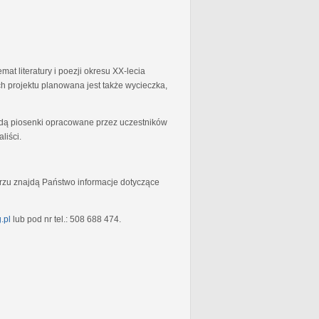
at literatury i poezji okresu XX-lecia
 projektu planowana jest także wycieczka,
będą piosenki opracowane przez uczestników
liści.
rzu znajdą Państwo informacje dotyczące
.pl
lub pod nr tel.: 508 688 474.