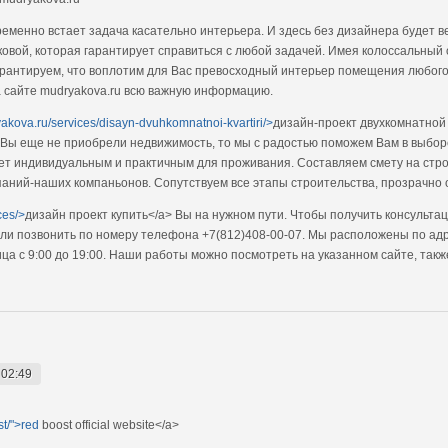
еменно встает задача касательно интерьера. И здесь без дизайнера будет 
ковой, которая гарантирует справиться с любой задачей. Имея колоссальный
арантируем, что воплотим для Вас превосходный интерьер помещения любого
 сайте mudryakova.ru всю важную информацию.
yakova.ru/services/disayn-dvuhkomnatnoi-kvartiri/>
дизайн-проект двухкомнатной 
и Вы еще не приобрели недвижимость, то мы с радостью поможем Вам в выбо
дет индивидуальным и практичным для проживания. Составляем смету на ст
аний-наших компаньонов. Сопутствуем все этапы строительства, прозрачно 
ces/>
дизайн проект купить</a> Вы на нужном пути. Чтобы получить консульт
ли позвонить по номеру телефона +7(812)408-00-07. Мы расположены по адрес
ица с 9:00 до 19:00. Наши работы можно посмотреть на указанном сайте, так
 02:49
t/">red
boost official website</a>