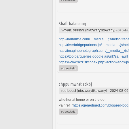
Shaft balancing
Vovan1988hor (niezweryfikowany)
-
2024-0
http://lauralittle.com/__media__/js/netsoltra
http://riverbridgepartners.jp/__media__/js/ne
http://imaginephotograph.com/__media__/js/n
https://toolbarqueries.google.as/url?sa=i&url
https://www.skrz.sk/index.php?action=showp
odpowiedz
chppu mwnst zdxbj
red boost (niezweryfikowany)
-
2024-08-09
whether at home or on the go.
<a href="
https://genedmed.com/blog/red-boos
odpowiedz