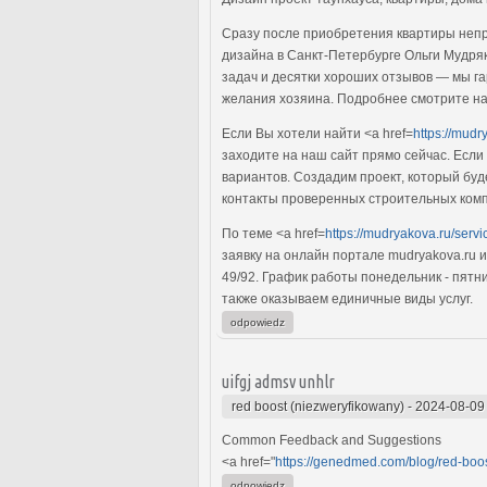
Сразу после приобретения квартиры непр
дизайна в Санкт-Петербурге Ольги Мудря
задач и десятки хороших отзывов — мы г
желания хозяина. Подробнее смотрите на
Если Вы хотели найти <a href=
https://mudr
заходите на наш сайт прямо сейчас. Есл
вариантов. Создадим проект, который бу
контакты проверенных строительных комп
По теме <a href=
https://mudryakova.ru/servi
заявку на онлайн портале mudryakova.ru и
49/92. График работы понедельник - пятн
также оказываем единичные виды услуг.
odpowiedz
uifgj admsv unhlr
red boost (niezweryfikowany)
-
2024-08-09
Common Feedback and Suggestions
<a href="
https://genedmed.com/blog/red-boos
odpowiedz