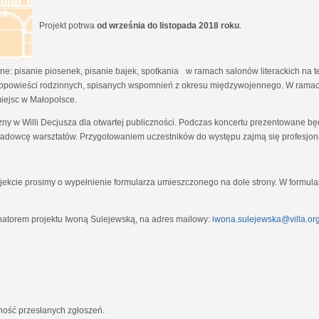
Projekt potrwa
od września do listopada 2018 roku
.
e: pisanie piosenek, pisanie bajek, spotkania w ramach salonów literackich na tem
opowieści rodzinnych, spisanych wspomnień z okresu międzywojennego. W ramach
miejsc w Małopolsce.
zny w Willi Decjusza dla otwartej publiczności. Podczas koncertu prezentowane 
adowcę warsztatów. Przygotowaniem uczestników do występu zajmą się profesjona
ekcie prosimy o wypełnienie formularza umieszczonego na dole strony. W formula
natorem projektu Iwoną Sulejewską, na adres mailowy:
iwona.sulejewska@villa.org
jność przesłanych zgłoszeń.