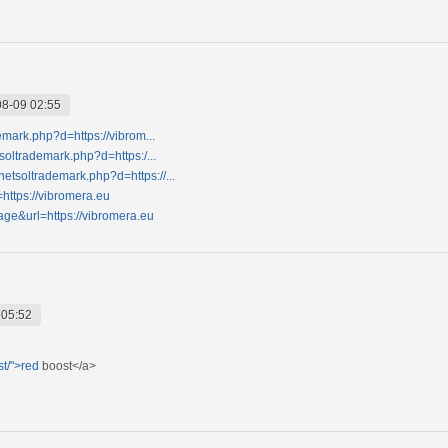
8-09 02:55
demark.php?d=https://vibrom...
tsoltrademark.php?d=https:/...
etsoltrademark.php?d=https://...
=https://vibromera.eu
age&url=https://vibromera.eu
 05:52
t/">red
boost</a>