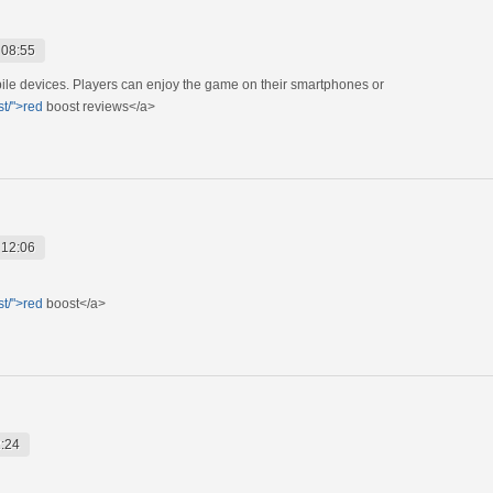
 08:55
ile devices. Players can enjoy the game on their smartphones or
t/">red
boost reviews</a>
 12:06
t/">red
boost</a>
:24