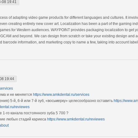
-08 19:41
ess of adapting video game products for different languages and cultures. It involv
 or even creating entirely new cover art. Localization has been a part of the gaming in
ames for Western audiences. WAYPOINT provides packaging localization to get your t
GCAM and beyond. We can design from scratch or take your existing design and ad
nd barcode information, and marketing copy to name a few, taking into account labe
08 19:44
services
ема и не меняется
https://www.amkdental.ru/services
ния) 5-й, 6-й или 7-й зуб, «восьмерку» целесообразно оставить
https://www.am
ental.ru/reviewes
 1-го канала постоянного зуба 5 700 ?
ие любых стадий кариеса
https://www.amkdental.ru/reviewes
about