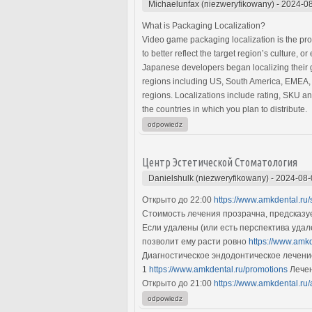
Michaelunfax (niezweryfikowany)
-
2024-08
What is Packaging Localization?
Video game packaging localization is the proc
to better reflect the target region’s culture,
Japanese developers began localizing their g
regions including US, South America, EMEA, 
regions. Localizations include rating, SKU a
the countries in which you plan to distribute.
odpowiedz
Центр Эстетической Стоматология
Danielshulk (niezweryfikowany)
-
2024-08-
Открыто до 22:00
https://www.amkdental.ru/
Стоимость лечения прозрачна, предсказу
Если удалены (или есть перспектива удале
позволит ему расти ровно
https://www.amkd
Диагностическое эндодонтическое лечение
1
https://www.amkdental.ru/promotions
Лечен
Открыто до 21:00
https://www.amkdental.ru/
odpowiedz