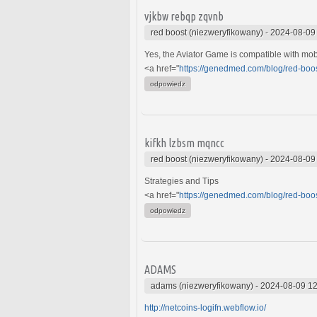
vjkbw rebqp zqvnb
red boost (niezweryfikowany)
-
2024-08-09
Yes, the Aviator Game is compatible with mob
<a href="
https://genedmed.com/blog/red-boos
odpowiedz
kifkh lzbsm mqncc
red boost (niezweryfikowany)
-
2024-08-09
Strategies and Tips
<a href="
https://genedmed.com/blog/red-boos
odpowiedz
ADAMS
adams (niezweryfikowany)
-
2024-08-09 12
http://netcoins-logifn.webflow.io/