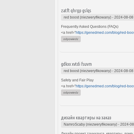
zatft qhrgp gslqs
red boost (niezweryfikowany)
-
2024-08-08
Frequently Asked Questions (FAQs)
<a href="
https://genedmed.com/blog/red-boos
odpowiedz
gdkxx xvtdi fsuvm
red boost (niezweryfikowany)
-
2024-08-08
Safety and Fair Play
<a href="
https://genedmed.com/blog/red-boo
odpowiedz
дизайн квартиры на заказ
NamroScaby (niezweryfikowany)
-
2024-08
Дизайн проект таунхауса, квартиры, дома