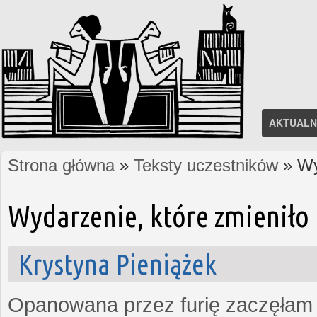
AKTUALN
Strona główna
»
Teksty uczestników
» Wy
Jesteś tutaj
Wydarzenie, które zmieniło 
Krystyna Pieniążek
Opanowana przez furię zaczęłam