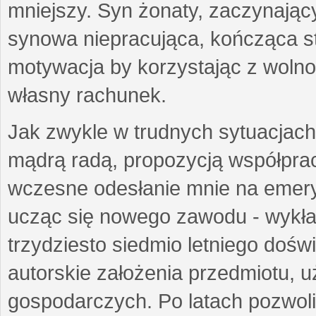
mniejszy. Syn żonaty, zaczynający
synowa niepracująca, kończąca st
motywacja by korzystając z woln
własny rachunek.
Jak zwykle w trudnych sytuacjach 
mądrą radą, propozycją współprac
wczesne odesłanie mnie na emeryt
ucząc się nowego zawodu - wykł
trzydziesto siedmio letniego doś
autorskie założenia przedmiotu,
gospodarczych. Po latach pozwoli