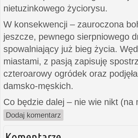
nietuzinkowego życiorysu.
W konsekwencji – zauroczona bo
jeszcze, pewnego sierpniowego d
spowalniający już bieg życia. Wę
miastami, z pasją zapisuję spost
czteroarowy ogródek oraz podjęł
damsko-męskich.
Co będzie dalej – nie wie nikt (na
Dodaj komentarz
Komentarze