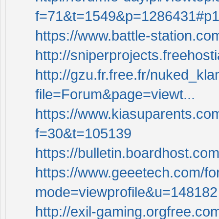
f=71&t=1549&p=1286431#p
https://www.battle-station.
http://sniperprojects.freehos
http://gzu.fr.free.fr/nuked_k
file=Forum&page=viewt...
https://www.kiasuparents.co
f=30&t=105139
https://bulletin.boardhost.c
https://www.geeetech.com/f
mode=viewprofile&u=148182
http://exil-gaming.orgfree.co