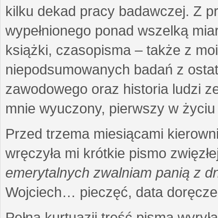
kilku dekad pracy badawczej. Z 
wypełnionego ponad wszelką miarę
książki, czasopisma – także z mo
niepodsumowanych badań z ostatni
zawodowego oraz historia ludzi ze
mnie wyuczony, pierwszy w życiu 
Przed trzema miesiącami kierownic
wręczyła mi krótkie pismo zwięzłej
emerytalnych zwalniam panią z dn
Wojciech… pieczęć, data doręcze
Pełna kurtuazji treść pisma wyrył