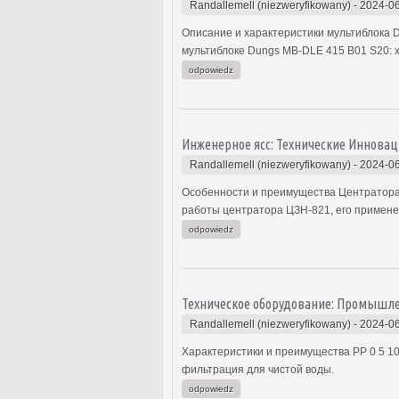
Randallemell (niezweryfikowany)
-
2024-06
Описание и характеристики мультиблока 
мультиблоке Dungs MB-DLE 415 B01 S20: 
odpowiedz
Инженерное ясс: Технические Иннова
Randallemell (niezweryfikowany)
-
2024-06
Особенности и преимущества Центратора
работы центратора ЦЗН-821, его примене
odpowiedz
Техническое оборудование: Промышл
Randallemell (niezweryfikowany)
-
2024-06
Характеристики и преимущества PP 0 5 1
фильтрация для чистой воды.
odpowiedz