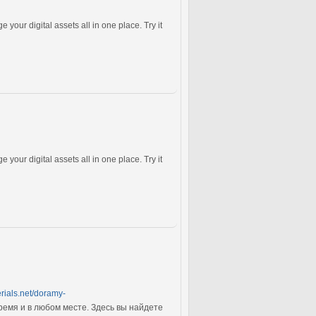
our digital assets all in one place. Try it
our digital assets all in one place. Try it
rials.net/doramy-
емя и в любом месте. Здесь вы найдете