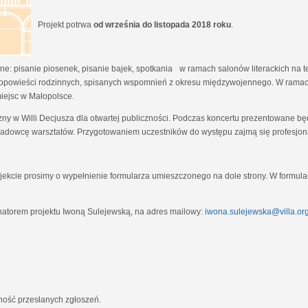
Projekt potrwa
od września do listopada 2018 roku
.
e: pisanie piosenek, pisanie bajek, spotkania w ramach salonów literackich na tem
opowieści rodzinnych, spisanych wspomnień z okresu międzywojennego. W ramach
miejsc w Małopolsce.
zny w Willi Decjusza dla otwartej publiczności. Podczas koncertu prezentowane 
adowcę warsztatów. Przygotowaniem uczestników do występu zajmą się profesjona
ekcie prosimy o wypełnienie formularza umieszczonego na dole strony. W formula
natorem projektu Iwoną Sulejewską, na adres mailowy:
iwona.sulejewska@villa.org
jność przesłanych zgłoszeń.