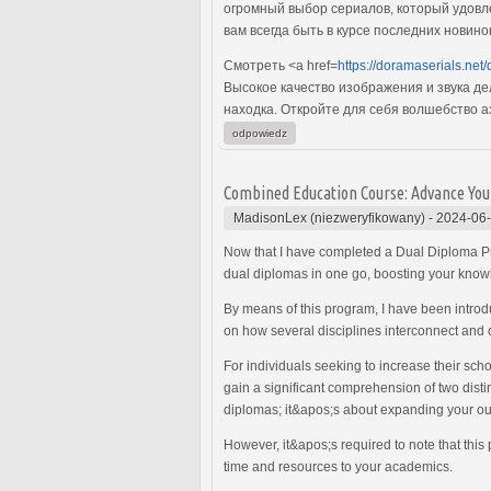
огромный выбор сериалов, который удовл
вам всегда быть в курсе последних новино
Смотреть <a href=
https://doramaserials.net
Высокое качество изображения и звука д
находка. Откройте для себя волшебство 
odpowiedz
Combined Education Course: Advance Your
MadisonLex (niezweryfikowany)
-
2024-06-
Now that I have completed a Dual Diploma Pro
dual diplomas in one go, boosting your knowl
By means of this program, I have been introdu
on how several disciplines interconnect and c
For individuals seeking to increase their sch
gain a significant comprehension of two distin
diplomas; it&apos;s about expanding your out
However, it&apos;s required to note that thi
time and resources to your academics.