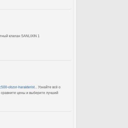
тный клапан SANLIXIN 1
c500-obzor-harakterist...
Узнайте всё о
е сравните цены и выберите лучший