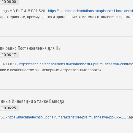
-10 06:00
Dungs MB-DLE 415 B01 S20 -
https://machinetechsolutions.ru/opisanie-i-harakterist
характеристики, преимущества и применение в системах отопления и промы
ции равно Постановления для Ны
-10 06:17
 ЦЗН-821 -
https://machinetechsolutions.ru/osobennosti-i-preimushhestva-centrator
нии и особенностях в инженерных и строительных работах.
енные Инновации а также Вывода
-10 06:25
0SL -
https://machinetechsolutions.ru/harakteristiki-i-preimushhestva-pp-0-5-1...
Кар