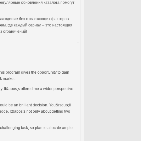
регулярные обновления каталога помогут
аслаждение без отвлекающих факторов.
ам, где каждый сериал – это настоящая
з ограничений!
is program gives the opportunity to gain
k market.
ly. It&apos;s offered me a wider perspective
uld be an brilliant decision. You&rsquo;ll
ledge. It&apos;s not only about getting two
challenging task, so plan to allocate ample