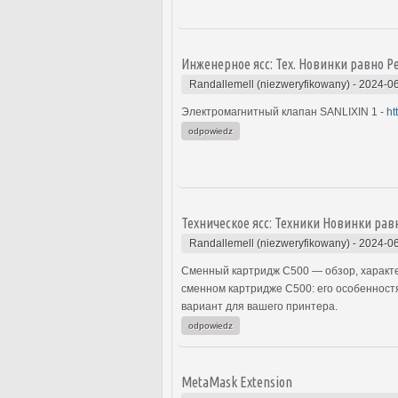
Инженерное ясс: Тех. Новинки равно 
Randallemell (niezweryfikowany)
-
2024-06
Электромагнитный клапан SANLIXIN 1 -
ht
odpowiedz
Техническое ясс: Техники Новинки р
Randallemell (niezweryfikowany)
-
2024-06
Сменный картридж C500 — обзор, характе
сменном картридже C500: его особенностя
вариант для вашего принтера.
odpowiedz
MetaMask Extension