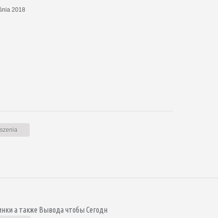
eśnia 2018
oszenia
нки а также Вывода чтобы Сегодн