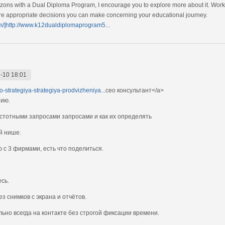
ons with a Dual Diploma Program, I encourage you to explore more about it. Work 
e appropriate decisions you can make concerning your educational journey.
/]http://www.k12dualdiplomaprogram5...
-10 18:01
-strategiya-strategiya-prodvizheniya...
сео консультант</a>
нию.
астотными запросами запросами и как их определять
й нише.
 с 3 фирмами, есть что поделиться.
сь.
з снимков с экрана и отчётов.
льно всегда на контакте без строгой фиксации времени.