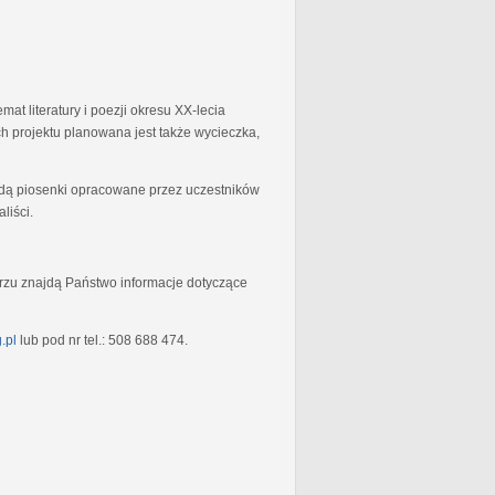
at literatury i poezji okresu XX-lecia
 projektu planowana jest także wycieczka,
będą piosenki opracowane przez uczestników
liści.
rzu znajdą Państwo informacje dotyczące
.pl
lub pod nr tel.: 508 688 474.