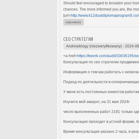
Should feel encouraged to broaden your horiz
chances. The more informed you are, the mor
[url=
http://www.k12dualdiplomaprogram5.com
odpowiedz
СЕО СТРАТЕГИЯ
Andrewblogy (niezweryfikowany)
-
2024-06
<a href=
https://kwork.com/audit/33636195/seo
Консультация по сео стратегии продвиже
Информация о том как работать с низкоч
Подход по деятельности в соперничающе
У меня есть постоянных клиентов работаю
Изучите мой аккаунт, на 31 мая 2024г
число выполненных работ 2181 только зде
Консультация проходит в устной форме, бе
Время консультации указано 2 часа, и реа