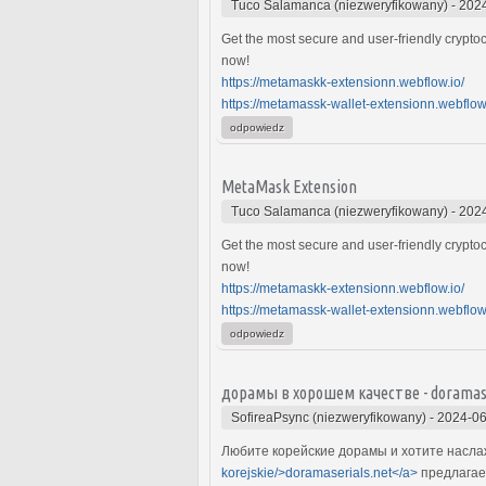
Tuco Salamanca (niezweryfikowany)
-
2024
Get the most secure and user-friendly cryptoc
now!
https://metamaskk-extensionn.webflow.io/
https://metamassk-wallet-extensionn.webflow.
odpowiedz
MetaMask Extension
Tuco Salamanca (niezweryfikowany)
-
2024
Get the most secure and user-friendly cryptoc
now!
https://metamaskk-extensionn.webflow.io/
https://metamassk-wallet-extensionn.webflow.
odpowiedz
дорамы в хорошем качестве - doramase
SofireaPsync (niezweryfikowany)
-
2024-06
Любите корейские дорамы и хотите наслаж
korejskie/>doramaserials.net</a>
предлагает