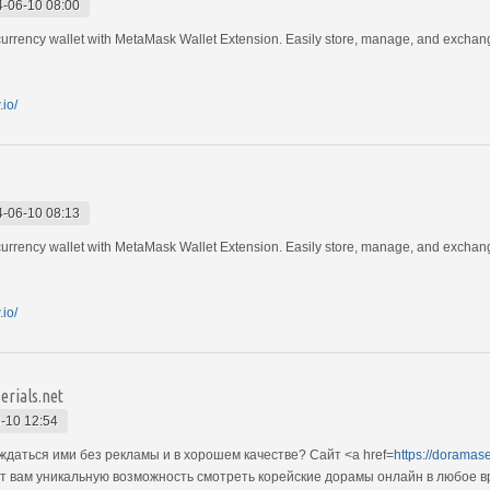
-06-10 08:00
urrency wallet with MetaMask Wallet Extension. Easily store, manage, and exchange y
io/
-06-10 08:13
urrency wallet with MetaMask Wallet Extension. Easily store, manage, and exchange y
io/
rials.net
-10 12:54
даться ими без рекламы и в хорошем качестве? Сайт <a href=
https://doramase
 вам уникальную возможность смотреть корейские дорамы онлайн в любое вр