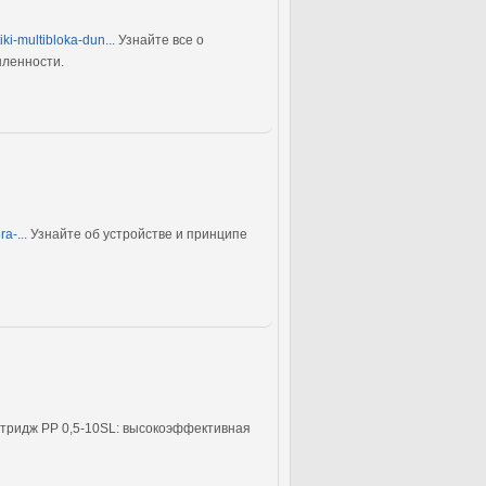
iki-multibloka-dun...
Узнайте все о
шленности.
a-...
Узнайте об устройстве и принципе
тридж PP 0,5-10SL: высокоэффективная