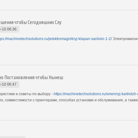
Решения чтобы Сегодняшних Слу
-10 06:36
tps://machinetechsolutions.ru/jelektromagnitnyj-klapan-sanlixin-1-2/
Электромагни
авно Постановления чтобы Нынеш
-10 06:47
ристики и советы по выбору -
https://machinetechsolutions.ru/smennyj-kartridzh-
х, совместимости с принтерами, способах установки и обслуживания, а такж